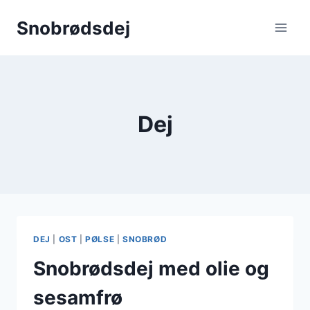
Fortsæt
Snobrødsdej
til
indhold
Dej
DEJ
|
OST
|
PØLSE
|
SNOBRØD
Snobrødsdej med olie og
sesamfrø