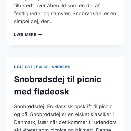
tilberedt over åben ild som en del af
festligheder og samvær. Snobrødsdej er en
simpel dej, der…
SNOBRØDSDEJ
LÆS MERE
MED
VANILJE
OG
OLIE
DEJ
|
OST
|
PØLSE
|
SNOBRØD
Snobrødsdej til picnic
med flødeosk
Snobrødsdej: En klassisk opskrift til picnic
og bål Snobrødsdej er en elsket klassiker i
Danmark, især når det kommer til udendørs
aktiviteter som picnics og bålmad. Denne