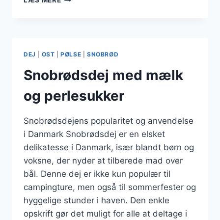
LÆS MERE
TIL
CAMPING
OM
SOMMEREN
DEJ
|
OST
|
PØLSE
|
SNOBRØD
Snobrødsdej med mælk
og perlesukker
Snobrødsdejens popularitet og anvendelse
i Danmark Snobrødsdej er en elsket
delikatesse i Danmark, især blandt børn og
voksne, der nyder at tilberede mad over
bål. Denne dej er ikke kun populær til
campingture, men også til sommerfester og
hyggelige stunder i haven. Den enkle
opskrift gør det muligt for alle at deltage i