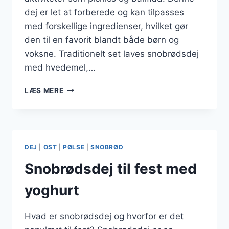
dej er let at forberede og kan tilpasses
med forskellige ingredienser, hvilket gør
den til en favorit blandt både børn og
voksne. Traditionelt set laves snobrødsdej
med hvedemel,…
SNOBRØDSDEJ
LÆS MERE
TIL
PICNIC
MED
FLØDEOSK
DEJ
|
OST
|
PØLSE
|
SNOBRØD
Snobrødsdej til fest med
yoghurt
Hvad er snobrødsdej og hvorfor er det