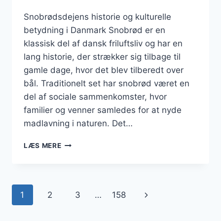
Snobrødsdejens historie og kulturelle
betydning i Danmark Snobrød er en
klassisk del af dansk friluftsliv og har en
lang historie, der strækker sig tilbage til
gamle dage, hvor det blev tilberedt over
bål. Traditionelt set har snobrød været en
del af sociale sammenkomster, hvor
familier og venner samledes for at nyde
madlavning i naturen. Det…
SNOBRØDSDEJ
LÆS MERE
MED
FULDKORN
TIL
BÅL
Side
Næste
1
2
3
…
158
navigation
side