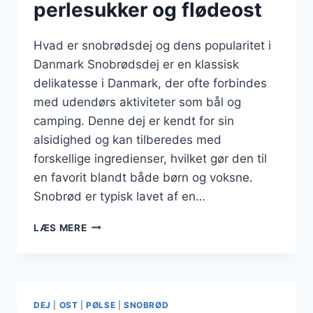
perlesukker og flødeost
Hvad er snobrødsdej og dens popularitet i
Danmark Snobrødsdej er en klassisk
delikatesse i Danmark, der ofte forbindes
med udendørs aktiviteter som bål og
camping. Denne dej er kendt for sin
alsidighed og kan tilberedes med
forskellige ingredienser, hvilket gør den til
en favorit blandt både børn og voksne.
Snobrød er typisk lavet af en…
SNOBRØDSDEJ
LÆS MERE
MED
PERLESUKKER
OG
FLØDEOST
DEJ
|
OST
|
PØLSE
|
SNOBRØD