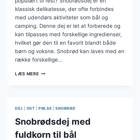
populært til fest? Snobrødsdej er en
klassisk delikatesse, der ofte forbindes
med udendørs aktiviteter som bål og
camping. Denne dej er let at forberede og
kan tilpasses med forskellige ingredienser,
hvilket gør den til en favorit blandt både
børn og voksne. Snobrød kan laves med en
række forskellige…
SNOBRØDSDEJ
LÆS MERE
TIL
FEST
MED
YOGHURT
DEJ
|
OST
|
PØLSE
|
SNOBRØD
Snobrødsdej med
fuldkorn til bål