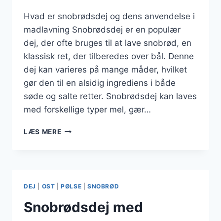
Hvad er snobrødsdej og dens anvendelse i
madlavning Snobrødsdej er en populær
dej, der ofte bruges til at lave snobrød, en
klassisk ret, der tilberedes over bål. Denne
dej kan varieres på mange måder, hvilket
gør den til en alsidig ingrediens i både
søde og salte retter. Snobrødsdej kan laves
med forskellige typer mel, gær…
SNOBRØDSDEJ
LÆS MERE
MED
OLIE
OG
SESAMFRØ
DEJ
|
OST
|
PØLSE
|
SNOBRØD
Snobrødsdej med