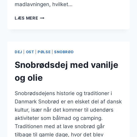
madlavningen, hvilket…
SNOBRØDSDEJ
LÆS MERE
MED
MÆLK
OG
PERLESUKKER
DEJ
|
OST
|
PØLSE
|
SNOBRØD
Snobrødsdej med vanilje
og olie
Snobrødsdejens historie og traditioner i
Danmark Snobrød er en elsket del af dansk
kultur, især når det kommer til udendørs
aktiviteter som bålmad og camping.
Traditionen med at lave snobrød går
tilbage til gamle dage, hvor det blev