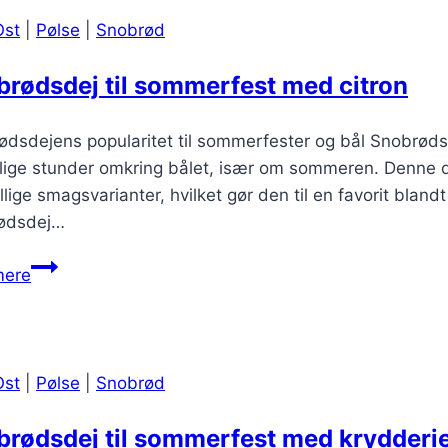
Ost
|
Pølse
|
Snobrød
rødsdej til sommerfest med citron
dsdejens popularitet til sommerfester og bål Snobrødsd
lige stunder omkring bålet, især om sommeren. Denne de
llige smagsvarianter, hvilket gør den til en favorit blan
ødsdej…
Snobrødsdej
mere
til
sommerfest
med
citron
Ost
|
Pølse
|
Snobrød
rødsdej til sommerfest med krydderi