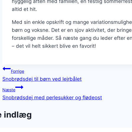
hyggelig aften med familien, en festlig sommerfest 
altid et hit.
Med sin enkle opskrift og mange variationsmulighe
børn og voksne. Det er en sjov aktivitet, der bri
forskellige måder. Så næste gang du leder efter e
– det vil helt sikkert blive en favorit!
Indlægsnavigation
Forrige
Snobrødsdej til børn ved lejrbålet
Næste
Snobrødsdej med perlesukker og flødeost
e indlæg