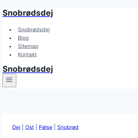
Snobrødsdej
Fortsæt
til
indhold
Snobrødsdej
Blog
Sitemap
Kontakt
Snobrødsdej
Dej
|
Ost
|
Pølse
|
Snobrød