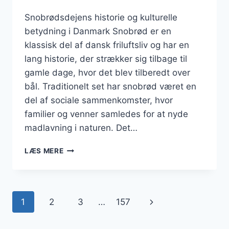
Snobrødsdejens historie og kulturelle
betydning i Danmark Snobrød er en
klassisk del af dansk friluftsliv og har en
lang historie, der strækker sig tilbage til
gamle dage, hvor det blev tilberedt over
bål. Traditionelt set har snobrød været en
del af sociale sammenkomster, hvor
familier og venner samledes for at nyde
madlavning i naturen. Det…
SNOBRØDSDEJ
LÆS MERE
MED
FULDKORN
TIL
BÅL
Side
Næste
1
2
3
…
157
navigation
side