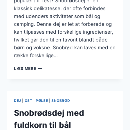
populært til fest? Snobrødsdej er en
klassisk delikatesse, der ofte forbindes
med udendørs aktiviteter som bål og
camping. Denne dej er let at forberede og
kan tilpasses med forskellige ingredienser,
hvilket gør den til en favorit blandt både
børn og voksne. Snobrød kan laves med en
række forskellige…
SNOBRØDSDEJ
LÆS MERE
TIL
FEST
MED
YOGHURT
DEJ
|
OST
|
PØLSE
|
SNOBRØD
Snobrødsdej med
fuldkorn til bål