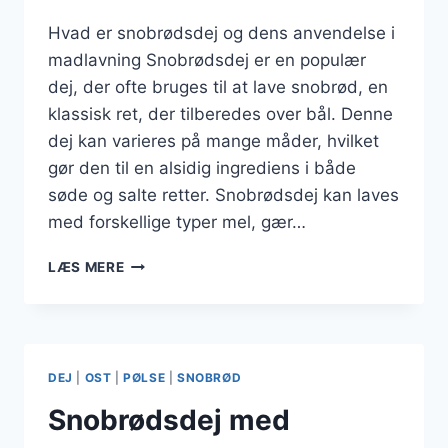
Hvad er snobrødsdej og dens anvendelse i
madlavning Snobrødsdej er en populær
dej, der ofte bruges til at lave snobrød, en
klassisk ret, der tilberedes over bål. Denne
dej kan varieres på mange måder, hvilket
gør den til en alsidig ingrediens i både
søde og salte retter. Snobrødsdej kan laves
med forskellige typer mel, gær…
SNOBRØDSDEJ
LÆS MERE
MED
OLIE
OG
SESAMFRØ
DEJ
|
OST
|
PØLSE
|
SNOBRØD
Snobrødsdej med