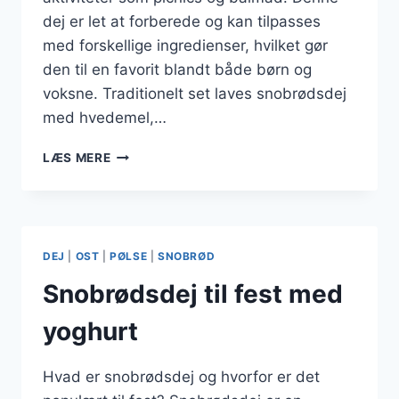
dej er let at forberede og kan tilpasses
med forskellige ingredienser, hvilket gør
den til en favorit blandt både børn og
voksne. Traditionelt set laves snobrødsdej
med hvedemel,…
SNOBRØDSDEJ
LÆS MERE
TIL
PICNIC
MED
FLØDEOSK
DEJ
|
OST
|
PØLSE
|
SNOBRØD
Snobrødsdej til fest med
yoghurt
Hvad er snobrødsdej og hvorfor er det