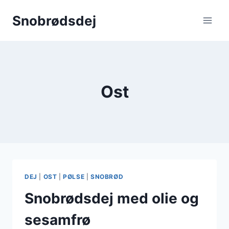
Fortsæt
Snobrødsdej
til
indhold
Ost
DEJ
|
OST
|
PØLSE
|
SNOBRØD
Snobrødsdej med olie og
sesamfrø