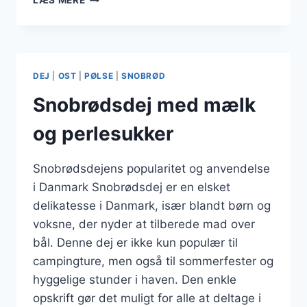
LÆS MERE
TIL
CAMPING
OM
SOMMEREN
DEJ
|
OST
|
PØLSE
|
SNOBRØD
Snobrødsdej med mælk
og perlesukker
Snobrødsdejens popularitet og anvendelse
i Danmark Snobrødsdej er en elsket
delikatesse i Danmark, især blandt børn og
voksne, der nyder at tilberede mad over
bål. Denne dej er ikke kun populær til
campingture, men også til sommerfester og
hyggelige stunder i haven. Den enkle
opskrift gør det muligt for alle at deltage i