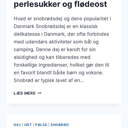
perlesukker og flødeost
Hvad er snobrødsdej og dens popularitet i
Danmark Snobrødsdej er en klassisk
delikatesse i Danmark, der ofte forbindes
med udendørs aktiviteter som bål og
camping. Denne dej er kendt for sin
alsidighed og kan tilberedes med
forskellige ingredienser, hvilket gør den til
en favorit blandt både børn og voksne.
Snobrød er typisk lavet af en…
SNOBRØDSDEJ
LÆS MERE
MED
PERLESUKKER
OG
FLØDEOST
DEJ
|
OST
|
PØLSE
|
SNOBRØD