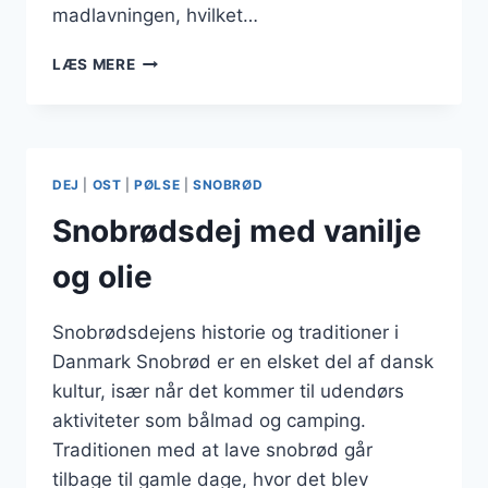
madlavningen, hvilket…
SNOBRØDSDEJ
LÆS MERE
MED
MÆLK
OG
PERLESUKKER
DEJ
|
OST
|
PØLSE
|
SNOBRØD
Snobrødsdej med vanilje
og olie
Snobrødsdejens historie og traditioner i
Danmark Snobrød er en elsket del af dansk
kultur, især når det kommer til udendørs
aktiviteter som bålmad og camping.
Traditionen med at lave snobrød går
tilbage til gamle dage, hvor det blev