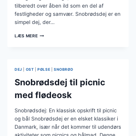
tilberedt over åben ild som en del af
festligheder og samvær. Snobrødsdej er en
simpel dej, der…
SNOBRØDSDEJ
LÆS MERE
MED
VANILJE
OG
OLIE
DEJ
|
OST
|
PØLSE
|
SNOBRØD
Snobrødsdej til picnic
med flødeosk
Snobrødsdej: En klassisk opskrift til picnic
og bål Snobrødsdej er en elsket klassiker i
Danmark, især når det kommer til udendørs
aktiviteter som picnics og bålmad. Denne