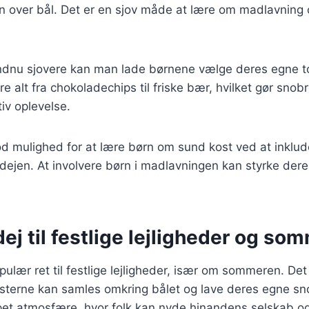
en over bål. Det er en sjov måde at lære om madlavning
endnu sjovere kan man lade børnene vælge deres egne to
e alt fra chokoladechips til friske bær, hvilket gør snobr
tiv oplevelse.
od mulighed for at lære børn om sund kost ved at inklu
i dejen. At involvere børn i madlavningen kan styrke dere
.
j til festlige lejligheder og so
ulær ret til festlige lejligheder, især om sommeren. Det 
æsterne kan samles omkring bålet og lave deres egne sn
pet atmosfære, hvor folk kan nyde hinandens selskab 