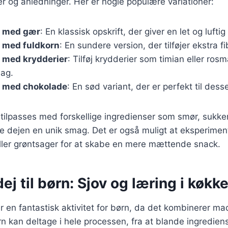
 og anledninger. Her er nogle populære variationer:
j med gær
: En klassisk opskrift, der giver en let og luftig
 med fuldkorn
: En sundere version, der tilføjer ekstra 
 med krydderier
: Tilføj krydderier som timian eller rosm
ag.
 med chokolade
: En sød variant, der er perfekt til desse
 tilpasses med forskellige ingredienser som smør, sukker
ve dejen en unik smag. Det er også muligt at eksperime
ller grøntsager for at skabe en mere mættende snack.
j til børn: Sjov og læring i køkk
r en fantastisk aktivitet for børn, da det kombinerer m
n kan deltage i hele processen, fra at blande ingrediens