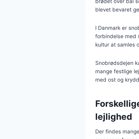
brødet over bål s
blevet bevaret ge
I Danmark er snob
forbindelse med 
kultur at samles 
Snobrødsdejen kan
mange festlige le
med ost og krydd
Forskellig
lejlighed
Der findes mange 