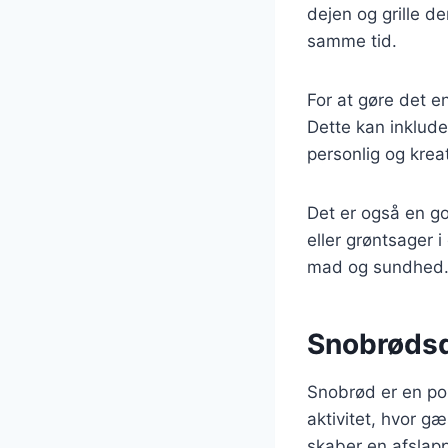
dejen og grille d
samme tid.
For at gøre det 
Dette kan inkluder
personlig og krea
Det er også en g
eller grøntsager 
mad og sundhed
Snobrødsde
Snobrød er en pop
aktivitet, hvor g
skaber en afslap