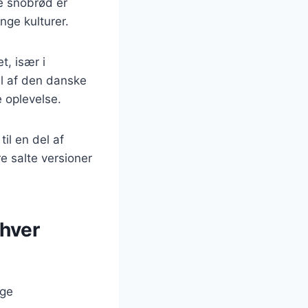
e snobrød er
nge kulturer.
, især i
l af den danske
 oplevelse.
il en del af
e salte versioner
nhver
ige