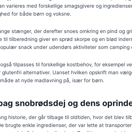
 varieres med forskellige smagsgivere og ingredienser,
lighed for både børn og voksne.
lange stænger, der derefter snoes omkring en pind og gr
 til tilberedning giver en sprød skorpe og en blød inders
populær snack under udendørs aktiviteter som camping o
gså tilpasses til forskellige kostbehov, for eksempel v
r glutenfri alternativer. Uanset hvilken opskrift man væl
v måde at nyde madlavning på, især for børn.
 bag snobrødsdej og dens oprind
g historie, der går tilbage til oldtiden, hvor det blev til
e brugte enkle ingredienser, der var lette at transporter