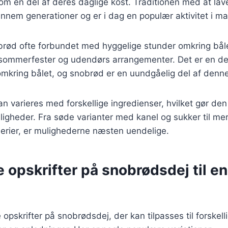
om en del af deres daglige kost. Traditionen med at lav
nnem generationer og er i dag en populær aktivitet i ma
rød ofte forbundet med hyggelige stunder omkring bålet
sommerfester og udendørs arrangementer. Det er en de
omkring bålet, og snobrød er en uundgåelig del af denne
 varieres med forskellige ingredienser, hvilket gør den t
jligheder. Fra søde varianter med kanel og sukker til mer
erier, er mulighederne næsten uendelige.
e opskrifter på snobrødsdej til e
opskrifter på snobrødsdej, der kan tilpasses til forskell