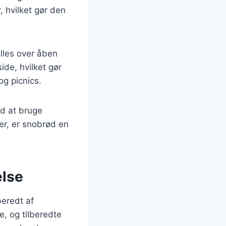
 hvilket gør den
illes over åben
ide, hvilket gør
g picnics.
ed at bruge
ger, er snobrød en
else
beredt af
e, og tilberedte