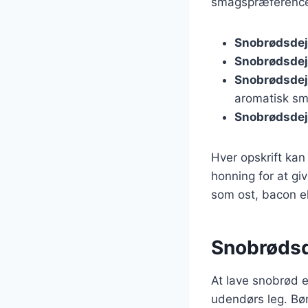
smagspræferencer
Snobrødsde
Snobrødsdej
Snobrødsdej
aromatisk sm
Snobrødsdej
Hver opskrift kan
honning for at gi
som ost, bacon e
Snobrødsde
At lave snobrød e
udendørs leg. Bør