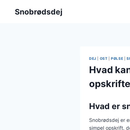
Fortsæt
Snobrødsdej
til
indhold
DEJ
|
OST
|
PØLSE
|
S
Hvad kan
opskrifte
Hvad er s
Snobrødsdej er en
simpel opskrift, 