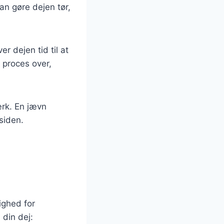
an gøre dejen tør,
r dejen tid til at
 proces over,
tærk. En jævn
siden.
ighed for
 din dej: