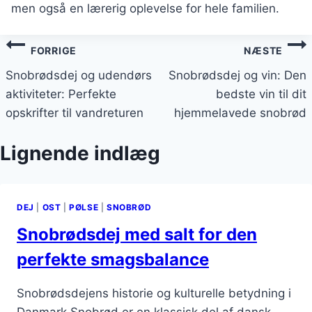
men også en lærerig oplevelse for hele familien.
Indlægsnavigation
FORRIGE
NÆSTE
Snobrødsdej og udendørs
Snobrødsdej og vin: Den
aktiviteter: Perfekte
bedste vin til dit
opskrifter til vandreturen
hjemmelavede snobrød
Lignende indlæg
DEJ
|
OST
|
PØLSE
|
SNOBRØD
Snobrødsdej med salt for den
perfekte smagsbalance
Snobrødsdejens historie og kulturelle betydning i
Danmark Snobrød er en klassisk del af dansk