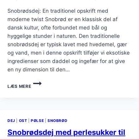
Snobrødsdej: En traditionel opskrift med
moderne twist Snobrød er en klassisk del af
dansk kultur, ofte forbundet med bål og
hyggelige stunder i naturen. Den traditionelle
snobrødsdej er typisk lavet med hvedemel, gær
og vand, men i denne opskrift tilføjer vi eksotiske
ingredienser som daddel og ingefær for at give
en ny dimension til den…
SNOBRØDSDEJ
LÆS MERE
MED
DADDEL
OG
INGEFÆR:
EN
DEJ
|
OST
|
PØLSE
|
SNOBRØD
EKSOTISK
UDGAVE
Snobrødsdej med perlesukker til