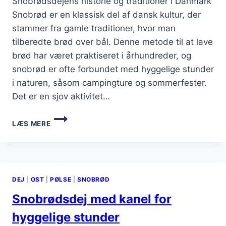
Snobrødsdejens historie og traditioner i Danmark
Snobrød er en klassisk del af dansk kultur, der
stammer fra gamle traditioner, hvor man
tilberedte brød over bål. Denne metode til at lave
brød har været praktiseret i århundreder, og
snobrød er ofte forbundet med hyggelige stunder
i naturen, såsom campingture og sommerfester.
Det er en sjov aktivitet…
SNOBRØDSDEJ
LÆS MERE
MED
ÆG
TIL
EN
LÆKKER
DEJ
|
OST
|
PØLSE
|
SNOBRØD
BRUNCH
Snobrødsdej med kanel for
hyggelige stunder