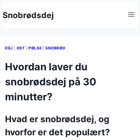
Fortsæt
Snobrødsdej
til
indhold
DEJ
|
OST
|
PØLSE
|
SNOBRØD
Hvordan laver du
snobrødsdej på 30
minutter?
Hvad er snobrødsdej, og
hvorfor er det populært?