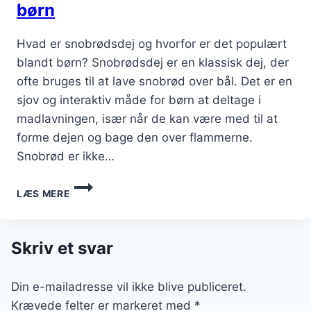
børn
Hvad er snobrødsdej og hvorfor er det populært
blandt børn? Snobrødsdej er en klassisk dej, der
ofte bruges til at lave snobrød over bål. Det er en
sjov og interaktiv måde for børn at deltage i
madlavningen, især når de kan være med til at
forme dejen og bage den over flammerne.
Snobrød er ikke…
SNOBRØDSDEJ
LÆS MERE
MED
PERLESUKKER
TIL
BØRN
Skriv et svar
Din e-mailadresse vil ikke blive publiceret.
Krævede felter er markeret med
*