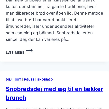
kultur, der stammer fra gamle traditioner, hvor
man tilberedte brød over åben ild. Denne metode
til at lave brød har været praktiseret i
århundreder, især under udendørs aktiviteter
som camping og bålmad. Snobrødsdej er en
simpel dej, der kan varieres på…
SNOBRØDSDEJ
LÆS MERE
MED
SALT
FOR
DEN
PERFEKTE
DEJ
|
OST
|
PØLSE
|
SNOBRØD
SMAGSBALANCE
Snobrødsdej med æg til en lækker
brunch