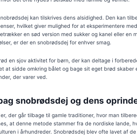
snobrødsdej kan tilskrives dens alsidighed. Den kan ti
dienser, hvilket giver mulighed for at eksperimentere me
trækker en sød version med sukker og kanel eller en mer
lser, er der en snobrødsdej for enhver smag.
d en sjov aktivitet for børn, der kan deltage i forbere
et at sidde omkring bålet og bage sit eget brød skaber 
der, der varer ved.
 bag snobrødsdej og dens oprind
r, der går tilbage til gamle traditioner, hvor man tilber
nes, at denne metode stammer fra de nordiske lande, h
ulturen i århundreder. Snobrødsdej blev ofte lavet af de