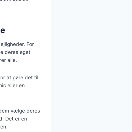
ge
ejligheder. For
ge deres eget
er alle.
r at gøre det til
ic eller en
d dem vælge deres
d. Det er en
men.