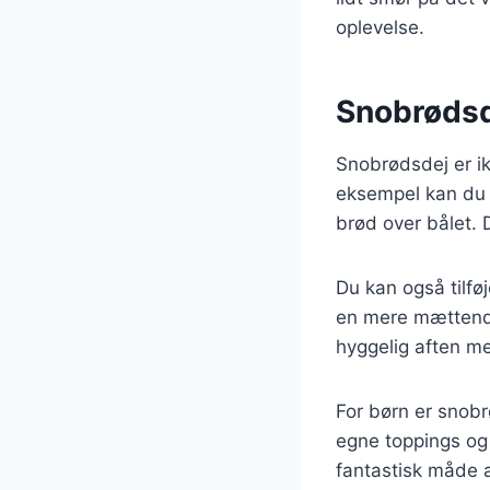
oplevelse.
Snobrødsde
Snobrødsdej er ikk
eksempel kan du 
brød over bålet. 
Du kan også tilføj
en mere mættende 
hyggelig aften m
For børn er snobr
egne toppings og 
fantastisk måde 