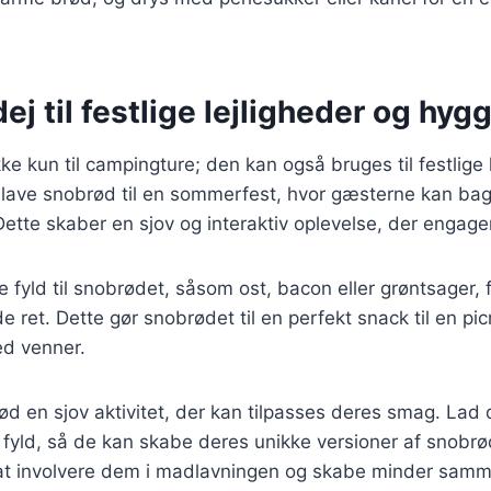
j til festlige lejligheder og hyg
e kun til campingture; den kan også bruges til festlige l
lave snobrød til en sommerfest, hvor gæsterne kan ba
Dette skaber en sjov og interaktiv oplevelse, der engager
e fyld til snobrødet, såsom ost, bacon eller grøntsager, fo
ret. Dette gør snobrødet til en perfekt snack til en picn
ed venner.
ød en sjov aktivitet, der kan tilpasses deres smag. La
fyld, så de kan skabe deres unikke versioner af snobrø
at involvere dem i madlavningen og skabe minder sam