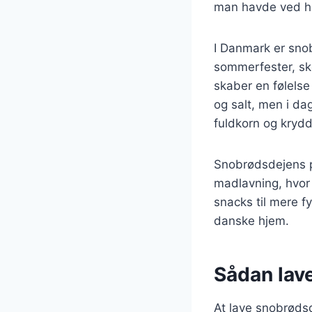
man havde ved hån
I Danmark er snob
sommerfester, sko
skaber en følelse
og salt, men i da
fuldkorn og krydd
Snobrødsdejens po
madlavning, hvor 
snacks til mere f
danske hjem.
Sådan lav
At lave snobrødsd