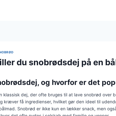
NOBRØD
iller du snobrødsdej på en b
nobrødsdej, og hvorfor er det po
 klassisk dej, der ofte bruges til at lave snobrød over b
g kræver få ingredienser, hvilket gør den ideel til udendø
ålmad. Snobrød er ikke kun en lækker snack, men også
 hvor det ofte nydes i selskab med familie og venner.