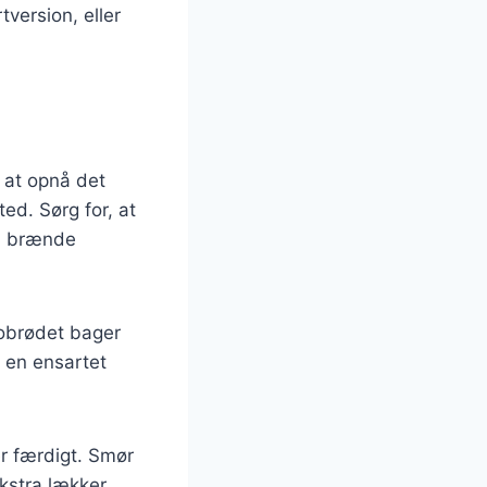
tversion, eller
d at opnå det
ted. Sørg for, at
an brænde
nobrødet bager
 en ensartet
r færdigt. Smør
ekstra lækker