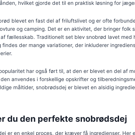
den, hvilket gjorde det til en praktisk løsning for jæg
rød blevet en fast del af friluftslivet og er ofte forbun
vture og camping. Det er en aktivitet, der bringer fol
 af fællesskab. Traditionelt set blev snobrød lavet me
g findes der mange variationer, der inkluderer ingredie
erier.
pularitet har også ført til, at den er blevet en del af 
den anvendes i forskellige opskrifter og tilberedningsm
yldige måltider, snobrødsdej er blevet en alsidig ingred
er du den perfekte snobrødsdej
ej er en enkel proces, der kræver få ingredienser. Her 