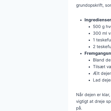
grundopskrift, so
Ingrediense
500 g h
300 ml 
1 teskefu
2 teskefu
Fremgangs
Bland de 
Tilsæt va
Ælt dejen
Lad dejen
Når dejen er klar
vigtigt at dreje s
på.