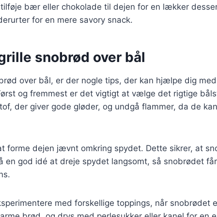
ilføje bær eller chokolade til dejen for en lækker desser
derurter for en mere savory snack.
 grille snobrød over bål
obrød over bål, er der nogle tips, der kan hjælpe dig me
ørst og fremmest er det vigtigt at vælge det rigtige båls
tof, der giver gode gløder, og undgå flammer, da de k
at forme dejen jævnt omkring spydet. Dette sikrer, at s
å en god idé at dreje spydet langsomt, så snobrødet får
ns.
sperimentere med forskellige toppings, når snobrødet e
varme brød, og drys med perlesukker eller kanel for en 