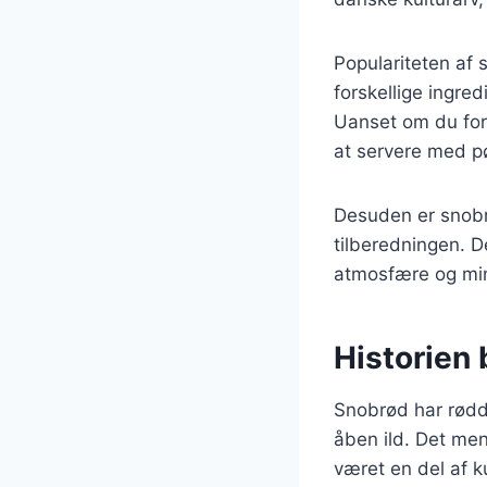
Populariteten af 
forskellige ingre
Uanset om du fore
at servere med pø
Desuden er snobrø
tilberedningen. D
atmosfære og min
Historien
Snobrød har rødde
åben ild. Det me
været en del af k