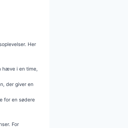
oplevelser. Her
en hæve i en time,
n, der giver en
je for en sødere
nser. For