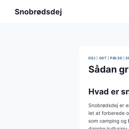
Fortsæt
Snobrødsdej
til
indhold
DEJ
|
OST
|
PØLSE
|
S
Sådan gr
Hvad er s
Snobrødsdej er en
let at forberede o
som camping og b
danske kulturarv,