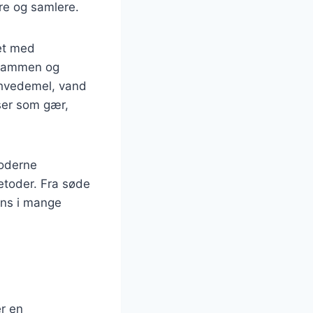
ere og samlere.
det med
k sammen og
d hvedemel, vand
nser som gær,
moderne
etoder. Fra søde
iens i mange
er en