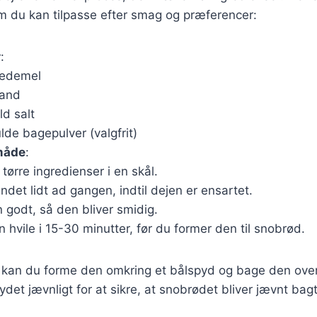
m du kan tilpasse efter smag og præferencer:
r
:
vedemel
vand
ld salt
lde bagepulver (valgfrit)
måde
:
tørre ingredienser i en skål.
ndet lidt ad gangen, indtil dejen er ensartet.
 godt, så den bliver smidig.
 hvile i 15-30 minutter, før du former den til snobrød.
, kan du forme den omkring et bålspyd og bage den over
pydet jævnligt for at sikre, at snobrødet bliver jævnt ba