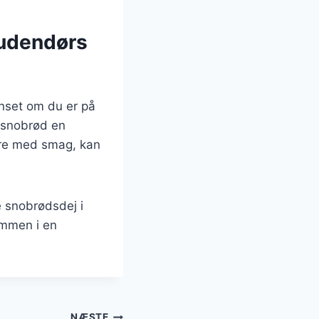
 udendørs
nset om du er på
r snobrød en
ere med smag, kan
e snobrødsdej i
sammen i en
NÆSTE