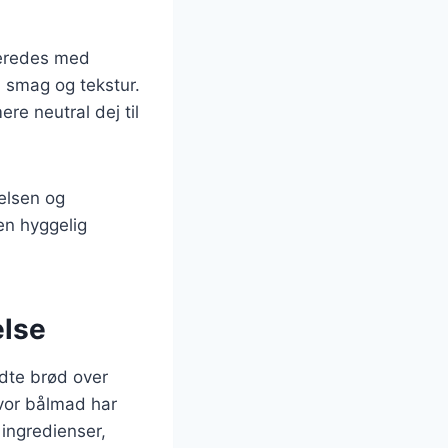
lberedes med
d smag og tekstur.
e neutral dej til
delsen og
en hyggelig
else
edte brød over
vor bålmad har
 ingredienser,