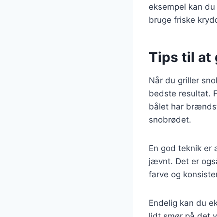
eksempel kan du t
bruge friske kryd
Tips til at
Når du griller sn
bedste resultat. F
bålet har brænds
snobrødet.
En god teknik er 
jævnt. Det er ogs
farve og konsiste
Endelig kan du ek
lidt smør på det 