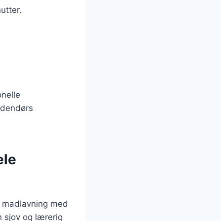
utter.
onelle
 udendørs
ele
er madlavning med
n sjov og lærerig