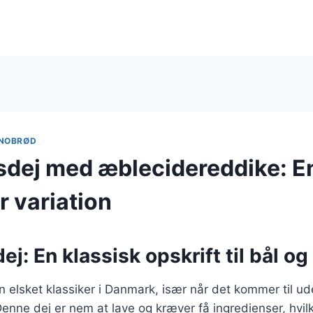
NOBRØD
dej med æblecidereddike: En
r variation
j: En klassisk opskrift til bål og 
 elsket klassiker i Danmark, især når det kommer til ud
Denne dej er nem at lave og kræver få ingredienser, hvilk