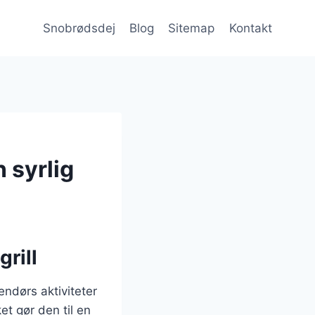
Snobrødsdej
Blog
Sitemap
Kontakt
 syrlig
grill
endørs aktiviteter
et gør den til en