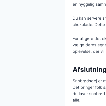
en hyggelig sam
Du kan servere s
chokolade. Dette
For at gøre det e
vælge deres egne
oplevelse, der vil 
Afslutning
Snobrødsdej er me
Det bringer folk
du laver snobrød o
alle.