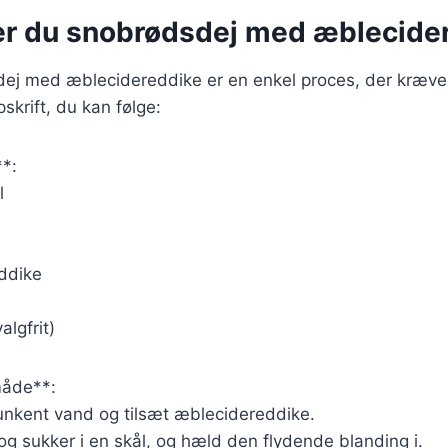
er du snobrødsdej med æblecide
dej med æblecidereddike er en enkel proces, der kræver
skrift, du kan følge:
**:
l
eddike
algfrit)
åde**:
unkent vand og tilsæt æblecidereddike.
 og sukker i en skål, og hæld den flydende blanding i.