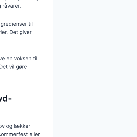
 råvarer.
gredienser til
er. Det giver
ve en voksen til
et vil gøre
wd-
jov og lækker
 sommerfest eller