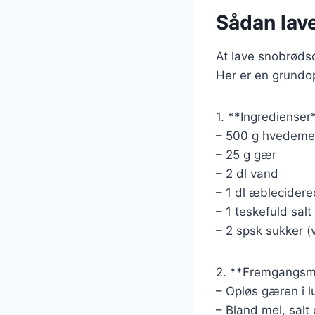
Sådan lav
At lave snobrøds
Her er en grundop
1. **Ingredienser
– 500 g hvedeme
– 25 g gær
– 2 dl vand
– 1 dl æblecider
– 1 teskefuld salt
– 2 spsk sukker (v
2. **Fremgangsm
– Opløs gæren i l
– Bland mel, salt