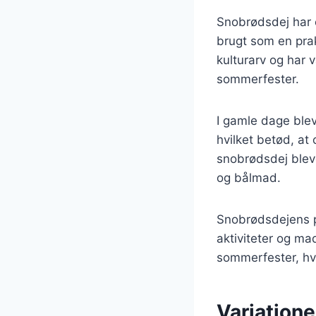
Snobrødsdej har e
brugt som en prak
kulturarv og har 
sommerfester.
I gamle dage ble
hvilket betød, at
snobrødsdej bleve
og bålmad.
Snobrødsdejens p
aktiviteter og ma
sommerfester, hv
Variatione