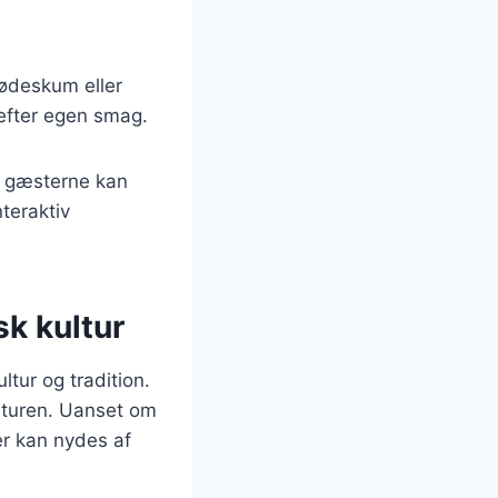
lødeskum eller
 efter egen smag.
or gæsterne kan
teraktiv
k kultur
tur og tradition.
aturen. Uanset om
der kan nydes af