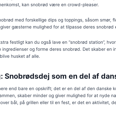
menkomst, kan snobrød være en crowd-pleaser.
nobrød med forskellige dips og toppings, såsom smør, f
 giver gæsterne mulighed for at tilpasse deres snobrød
kstra festligt kan du også lave en “snobrød station”, hv
 ingredienser og forme deres snobrød. Det skaber en in
blive husket af alle.
: Snobrødsdej som en del af dans
re end bare en opskrift; det er en del af den danske kul
 sammen, skaber minder og giver mulighed for at nyde n
ver bål, på grillen eller til en fest, er det en aktivitet, 