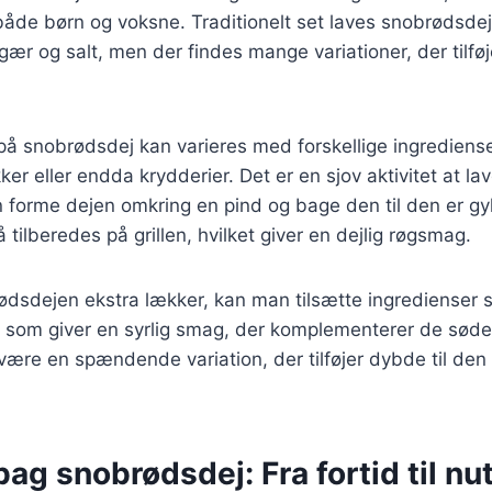
 både børn og voksne. Traditionelt set laves snobrødsd
ær og salt, men der findes mange variationer, der tilfø
på snobrødsdej kan varieres med forskellige ingrediens
ker eller endda krydderier. Det er en sjov aktivitet at l
 forme dejen omkring en pind og bage den til den er gy
tilberedes på grillen, hvilket giver en dejlig røgsmag.
rødsdejen ekstra lækker, kan man tilsætte ingredienser
 som giver en syrlig smag, der komplementerer de søde
være en spændende variation, der tilføjer dybde til den
bag snobrødsdej: Fra fortid til nu