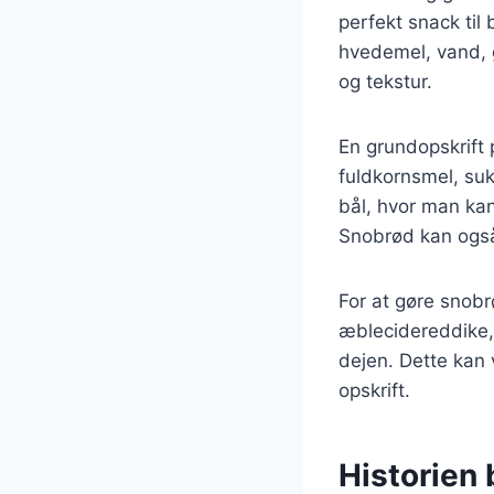
perfekt snack til
hvedemel, vand, g
og tekstur.
En grundopskrift 
fuldkornsmel, suk
bål, hvor man kan
Snobrød kan også 
For at gøre snob
æblecidereddike,
dejen. Dette kan 
opskrift.
Historien 