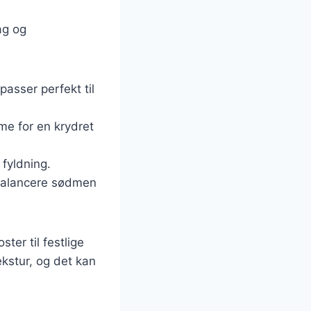
ag og
passer perfekt til
me for en krydret
 fyldning.
 balancere sødmen
ster til festlige
stur, og det kan