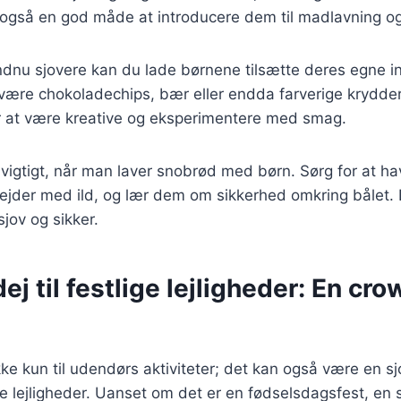
 også en god måde at introducere dem til madlavning og
ndnu sjovere kan du lade børnene tilsætte deres egne in
være chokoladechips, bær eller endda farverige krydderi
 at være kreative og eksperimentere med smag.
vigtigt, når man laver snobrød med børn. Sørg for at ha
ejder med ild, og lær dem om sikkerhed omkring bålet. D
jov og sikker.
j til festlige lejligheder: En cro
ke kun til udendørs aktiviteter; det kan også være en s
tlige lejligheder. Uanset om det er en fødselsdagsfest, en