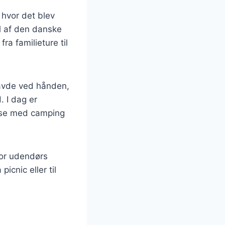
 hvor det blev
el af den danske
ra familieture til
havde ved hånden,
. I dag er
else med camping
for udendørs
icnic eller til