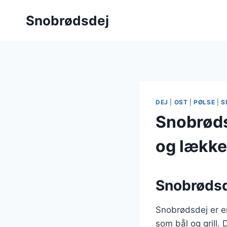
Fortsæt
Snobrødsdej
til
indhold
DEJ
|
OST
|
PØLSE
|
S
Snobrøds
og lække
Snobrødsde
Snobrødsdej er en
som bål og grill. 