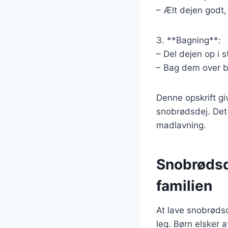
– Ælt dejen godt, 
3. **Bagning**:
– Del dejen op i 
– Bag dem over bål
Denne opskrift giv
snobrødsdej. Det e
madlavning.
Snobrødsde
familien
At lave snobrødsd
leg. Børn elsker a