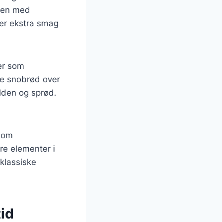
ejen med
jer ekstra smag
er som
ave snobrød over
lden og sprød.
 som
re elementer i
 klassiske
tid