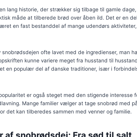
n lang historie, der strækker sig tilbage til gamle dage,
tisk måde at tilberede brød over åben ild. Det er en d
været en fast bestanddel af mange udendørs aktiviteter, f
v snobrødsdejen ofte lavet med de ingredienser, man 
 opskriften kunne variere meget fra husstand til husstand
t en populær del af danske traditioner, især i forbind
opularitet er også steget med den stigende interesse 
dlavning. Mange familier vælger at tage snobrød med på p
or det kan tilberedes sammen med venner og familie.
r af snobrødsdej: Fra sød til salt