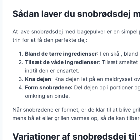
Sådan laver du snobrødsdej 
At lave snobrødsdej med bagepulver er en simpel p
trin for at få den perfekte dej:
Bland de tørre ingredienser
: I en skål, blan
Tilsæt de våde ingredienser
: Tilsæt smeltet
indtil den er ensartet.
Kna dejen
: Kna dejen let på en meldrysset ove
Form snobrødene
: Del dejen op i portioner o
omkring en pinde.
Når snobrødene er formet, er de klar til at blive gr
mens bålet eller grillen varmes op, så de kan til
Variationer af snobrødsdej til 