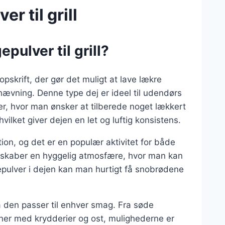
 til grill
ulver til grill?
skrift, der gør det muligt at lave lækre
 hævning. Denne type dej er ideel til udendørs
r, hvor man ønsker at tilberede noget lækkert
lket giver dejen en let og luftig konsistens.
tion, og det er en populær aktivitet for både
ll skaber en hyggelig atmosfære, hvor man kan
lver i dejen kan man hurtigt få snobrødene
å den passer til enhver smag. Fra søde
oner med krydderier og ost, mulighederne er