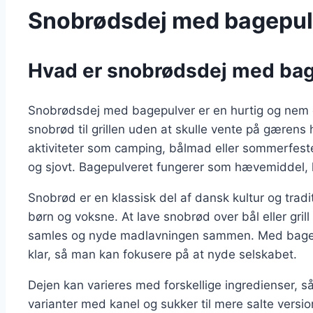
Snobrødsdej med bagepulver
Hvad er snobrødsdej med bagep
Snobrødsdej med bagepulver er en hurtig og nem op
snobrød til grillen uden at skulle vente på gærens
aktiviteter som camping, bålmad eller sommerfeste
og sjovt. Bagepulveret fungerer som hævemiddel, hvi
Snobrød er en klassisk del af dansk kultur og tradi
børn og voksne. At lave snobrød over bål eller gri
samles og nyde madlavningen sammen. Med bagepu
klar, så man kan fokusere på at nyde selskabet.
Dejen kan varieres med forskellige ingredienser, s
varianter med kanel og sukker til mere salte versi