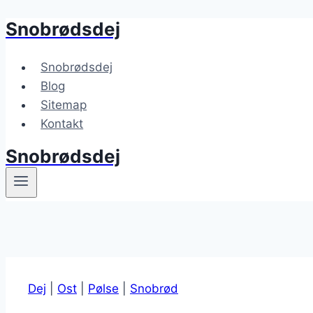
Snobrødsdej
Fortsæt
til
indhold
Snobrødsdej
Blog
Sitemap
Kontakt
Snobrødsdej
Dej
|
Ost
|
Pølse
|
Snobrød