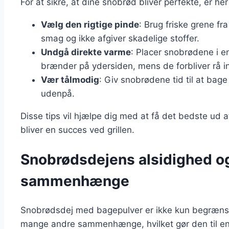
For at sikre, at dine snobrød bliver perfekte, er her
Vælg den rigtige pinde
: Brug friske grene fr
smag og ikke afgiver skadelige stoffer.
Undgå direkte varme
: Placer snobrødene i e
brænder på ydersiden, mens de forbliver rå i
Vær tålmodig
: Giv snobrødene tid til at bage
udenpå.
Disse tips vil hjælpe dig med at få det bedste ud 
bliver en succes ved grillen.
Snobrødsdejens alsidighed og
sammenhænge
Snobrødsdej med bagepulver er ikke kun begrænset 
mange andre sammenhænge, hvilket gør den til en a