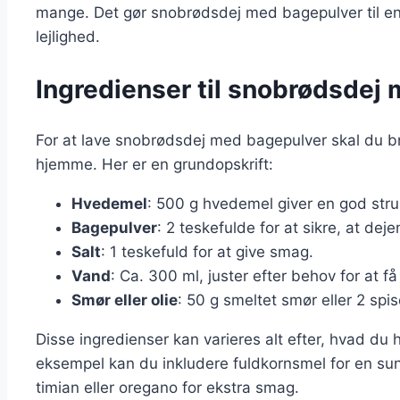
mange. Det gør snobrødsdej med bagepulver til en a
lejlighed.
Ingredienser til snobrødsdej
For at lave snobrødsdej med bagepulver skal du br
hjemme. Her er en grundopskrift:
Hvedemel
: 500 g hvedemel giver en god struk
Bagepulver
: 2 teskefulde for at sikre, at dej
Salt
: 1 teskefuld for at give smag.
Vand
: Ca. 300 ml, juster efter behov for at f
Smør eller olie
: 50 g smeltet smør eller 2 spis
Disse ingredienser kan varieres alt efter, hvad du h
eksempel kan du inkludere fuldkornsmel for en sund
timian eller oregano for ekstra smag.