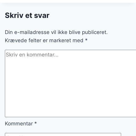
HYGGE
MED
FLØDE
Skriv et svar
OG
SMØR
Din e-mailadresse vil ikke blive publiceret.
Krævede felter er markeret med
*
Kommentar
*