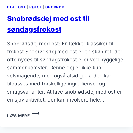
DEJ
|
OST
|
PØLSE
|
SNOBRØD
Snobrødsdej med ost til
søndagsfrokost
Snobrødsdej med ost: En lækker klassiker til
frokost Snobrødsdej med ost er en skøn ret, der
ofte nydes til søndagsfrokost eller ved hyggelige
sammenkomster. Denne dej er ikke kun
velsmagende, men også alsidig, da den kan
tilpasses med forskellige ingredienser og
smagsvarianter. At lave snobrødsdej med ost er
en sjov aktivitet, der kan involvere hele…
SNOBRØDSDEJ
LÆS MERE
MED
OST
TIL