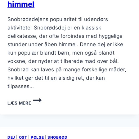
himmel
Snobrødsdejens popularitet til udendørs
aktiviteter Snobrødsdej er en klassisk
delikatesse, der ofte forbindes med hyggelige
stunder under åben himmel. Denne dej er ikke
kun populær blandt børn, men også blandt
voksne, der nyder at tilberede mad over bål.
Snobrød kan laves på mange forskellige måder,
hvilket gør det til en alsidig ret, der kan
tilpasses…
SNOBRØDSDEJ
LÆS MERE
TIL
PICNIC
UNDER
ÅBEN
HIMMEL
DEJ
|
OST
|
PØLSE
|
SNOBRØD