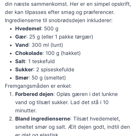
din næste sammenkomst. Her er en simpel opskrift,
der kan tilpasses efter smag og præferencer.
Ingredienserne til snobrødsdejen inkluderer:
Hvedemel
: 500 g
Gær
: 25 g (eller 1 pakke tørgær)
Vand
: 300 ml (lunt)
Chokolade
: 100 g (hakket)
Salt
: 1 teskefuld
Sukker
: 2 spiseskefulde
Smør
: 50 g (smeltet)
Fremgangsmåden er enkel:
Forbered dejen
: Opløs gæren i det lunkne
vand og tilsæt sukker. Lad det stå i 10
minutter.
Bland ingredienserne
: Tilsæt hvedemelet,
smeltet smør og salt. Ælt dejen godt, indtil den
er glat og elastisk.