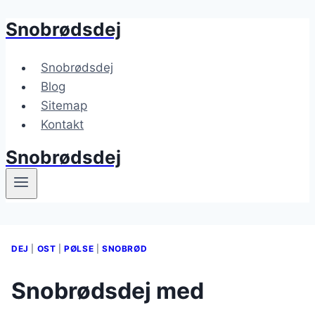
Snobrødsdej
Fortsæt
til
indhold
Snobrødsdej
Blog
Sitemap
Kontakt
Snobrødsdej
DEJ
|
OST
|
PØLSE
|
SNOBRØD
Snobrødsdej med