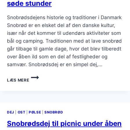
søde stunder
Snobrødsdejens historie og traditioner i Danmark
Snobrød er en elsket del af den danske kultur,
især når det kommer til udendørs aktiviteter som
bål og camping. Traditionen med at lave snobrød
går tilbage til gamle dage, hvor det blev tilberedt
over åben ild som en del af festligheder og
samvær. Snobrødsdej er en simpel dej,…
SNOBRØDSDEJ
LÆS MERE
MED
HONNING
TIL
SØDE
STUNDER
DEJ
|
OST
|
PØLSE
|
SNOBRØD
Snobrødsdej til picnic under åben