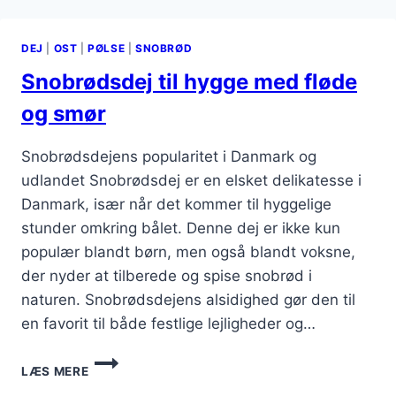
MED
FÅ
DEJ
|
OST
|
PØLSE
|
SNOBRØD
INGREDIENSER
Snobrødsdej til hygge med fløde
og smør
Snobrødsdejens popularitet i Danmark og
udlandet Snobrødsdej er en elsket delikatesse i
Danmark, især når det kommer til hyggelige
stunder omkring bålet. Denne dej er ikke kun
populær blandt børn, men også blandt voksne,
der nyder at tilberede og spise snobrød i
naturen. Snobrødsdejens alsidighed gør den til
en favorit til både festlige lejligheder og…
SNOBRØDSDEJ
LÆS MERE
TIL