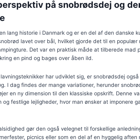
 perspektiv på snobrødsdej og de
se
n lang historie i Danmark og er en del af den danske ku
snobrød lavet over bål, hvilket gjorde det til en populær 
ampingture. Det var en praktisk måde at tilberede mad 
ring en pind og bages over åben ild.
lavningsteknikker har udviklet sig, er snobrødsdej også 
. I dag findes der mange variationer, herunder snobrø
øjer en ny dimension til den klassiske opskrift. Denne va
h og festlige lejligheder, hvor man ønsker at imponere
sidighed gør den også velegnet til forskellige anlednin
mmerfester, picnics eller som en del af en hyggelig afte