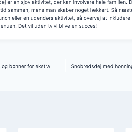
j er en sjov aktivitet, der kan involvere hele familien. 
e tid sammen, mens man skaber noget lækkert. Så næst
nch eller en udendørs aktivitet, så overvej at inklude
enuen. Det vil uden tvivl blive en succes!
gation
og bønner for ekstra
Snobrødsdej med honning o