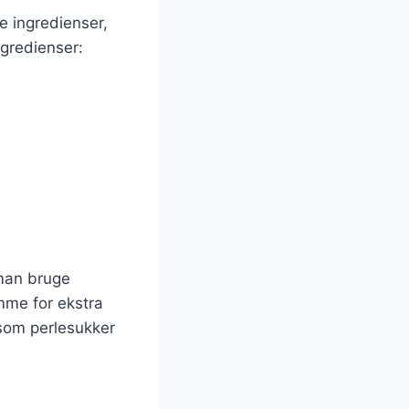
e ingredienser,
ngredienser:
 man bruge
mme for ekstra
åsom perlesukker