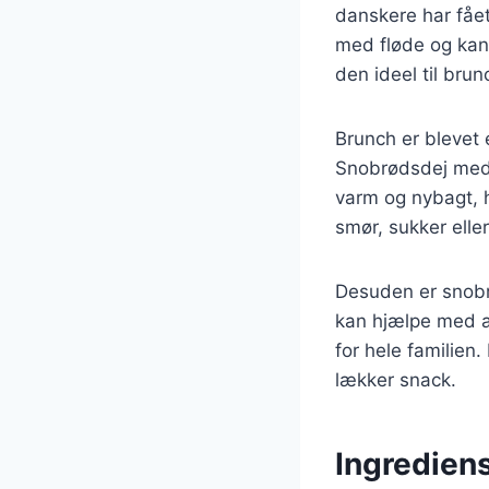
danskere har fåe
med fløde og kanel
den ideel til bru
Brunch er blevet
Snobrødsdej med 
varm og nybagt, h
smør, sukker ell
Desuden er snobrø
kan hjælpe med at
for hele familie
lækker snack.
Ingrediens