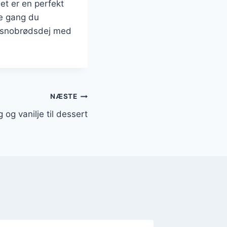
Det er en perfekt
e gang du
re snobrødsdej med
NÆSTE
g vanilje til dessert