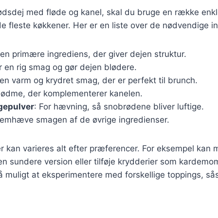
ødsdej med fløde og kanel, skal du bruge en række enkl
 de fleste køkkener. Her er en liste over de nødvendige i
Den primære ingrediens, der giver dejen struktur.
jer en rig smag og gør dejen blødere.
 en varm og krydret smag, der er perfekt til brunch.
 sødme, der komplementerer kanelen.
gepulver
: For hævning, så snobrødene bliver luftige.
 fremhæve smagen af de øvrige ingredienser.
r kan varieres alt efter præferencer. For eksempel kan
en sundere version eller tilføje krydderier som kardemo
å muligt at eksperimentere med forskellige toppings, s