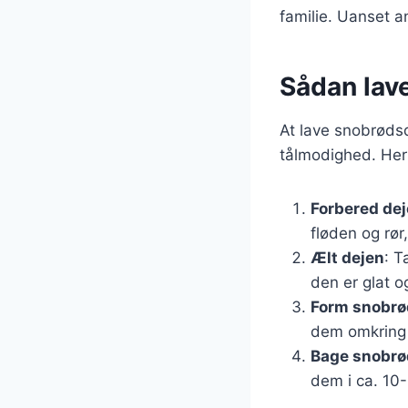
familie. Uanset a
Sådan lav
At lave snobrødsd
tålmodighed. Her 
Forbered de
fløden og rør
Ælt dejen
: T
den er glat og
Form snobr
dem omkring 
Bage snobr
dem i ca. 10-