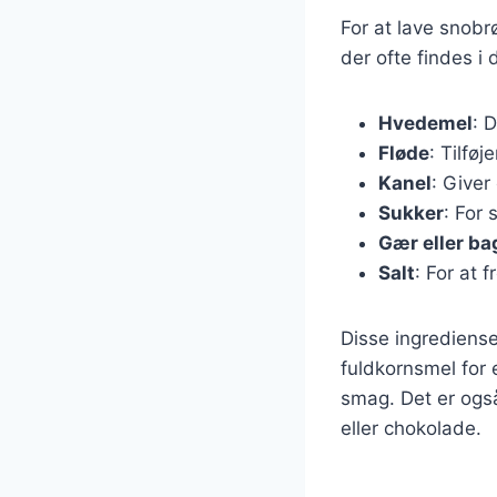
For at lave snobr
der ofte findes i
Hvedemel
: 
Fløde
: Tilfø
Kanel
: Giver
Sukker
: For
Gær eller ba
Salt
: For at
Disse ingrediense
fuldkornsmel for 
smag. Det er ogs
eller chokolade.