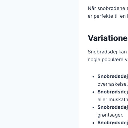
Når snobrødene e
er perfekte til e
Variatione
Snobrødsdej kan t
nogle populære va
Snobrødsdej
overraskelse.
Snobrødsdej
eller muskatn
Snobrødsdej 
grøntsager.
Snobrødsdej 