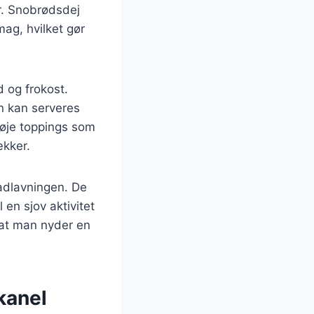
r. Snobrødsdej
mag, hvilket gør
 og frokost.
n kan serveres
føje toppings som
ækker.
adlavningen. De
en sjov aktivitet
 at man nyder en
kanel