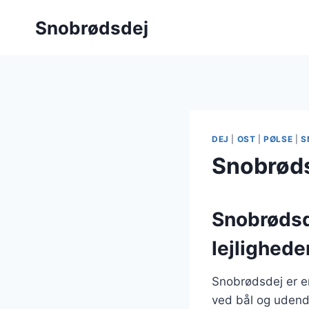
Fortsæt
Snobrødsdej
til
indhold
DEJ
|
OST
|
PØLSE
|
S
Snobrøds
Snobrødsde
lejlighede
Snobrødsdej er en
ved bål og udendør