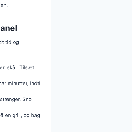
men.
kanel
t tid og
en skål. Tilsæt
r minutter, indtil
e stænger. Sno
å en grill, og bag