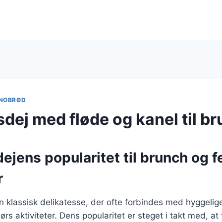
NOBRØD
dej med fløde og kanel til b
jens popularitet til brunch og f
r
 klassisk delikatesse, der ofte forbindes med hyggelig
s aktiviteter. Dens popularitet er steget i takt med, at f