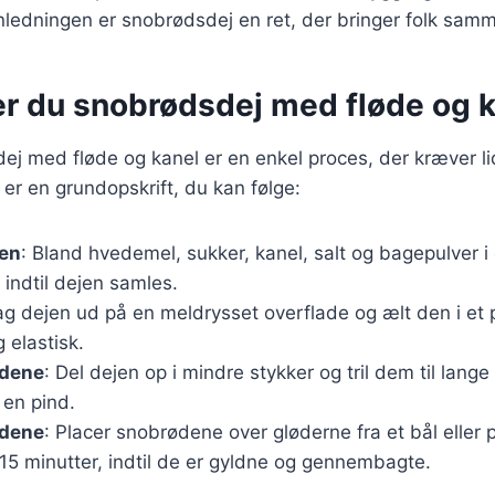
nledningen er snobrødsdej en ret, der bringer folk sam
er du snobrødsdej med fløde og 
ej med fløde og kanel er en enkel proces, der kræver lid
er en grundopskrift, du kan følge:
jen
: Bland hvedemel, sukker, kanel, salt og bagepulver i 
, indtil dejen samles.
ag dejen ud på en meldrysset overflade og ælt den i et pa
 elastisk.
ødene
: Del dejen op i mindre stykker og tril dem til lang
en pind.
ødene
: Placer snobrødene over gløderne fra et bål eller p
15 minutter, indtil de er gyldne og gennembagte.