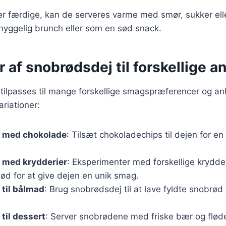
r færdige, kan de serveres varme med smør, sukker ell
n hyggelig brunch eller som en sød snack.
r af snobrødsdej til forskellige a
ilpasses til mange forskellige smagspræferencer og anl
riationer:
 med chokolade
: Tilsæt chokoladechips til dejen for en
 med krydderier
: Eksperimenter med forskellige krydde
ød for at give dejen en unik smag.
til bålmad
: Brug snobrødsdej til at lave fyldte snobrød
til dessert
: Server snobrødene med friske bær og flød