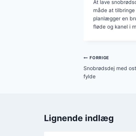
At lave snobrødsde
måde at tilbring
planlægger en bru
fløde og kanel i m
Indlægsnavi
FORRIGE
Snobrødsdej med ost 
fylde
Lignende indlæg