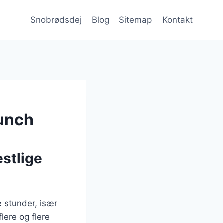
Snobrødsdej
Blog
Sitemap
Kontakt
runch
estlige
e stunder, især
lere og flere