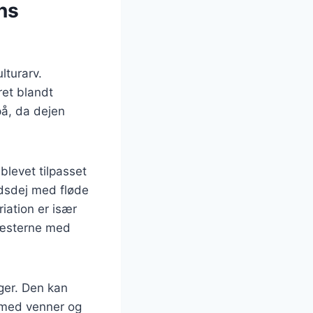
ns
lturarv.
ret blandt
på, da dejen
blevet tilpasset
dsdej med fløde
riation er især
 gæsterne med
ger. Den kan
n med venner og