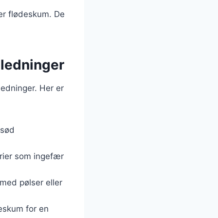
er flødeskum. De
nledninger
edninger. Her er
 sød
rier som ingefær
 med pølser eller
eskum for en