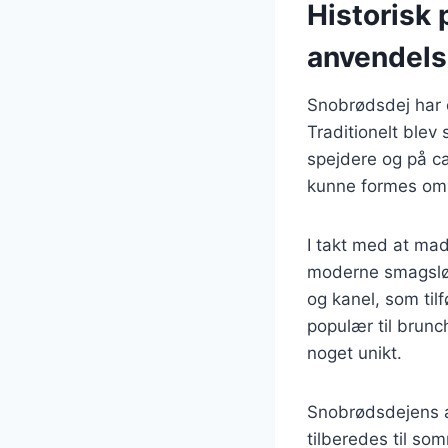
Historisk
anvendel
Snobrødsdej har e
Traditionelt blev 
spejdere og på c
kunne formes omk
I takt med at mad
moderne smagsløg
og kanel, som tilf
populær til brunc
noget unikt.
Snobrødsdejens al
tilberedes til so