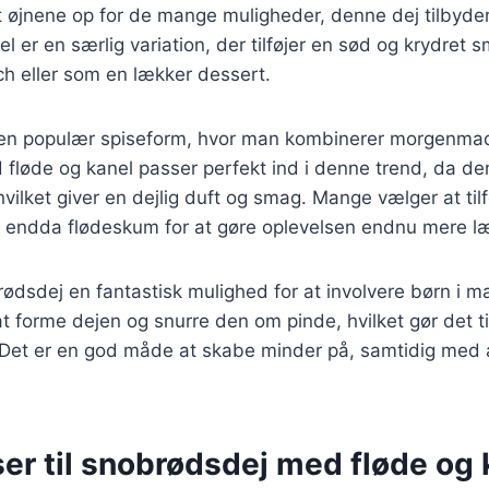
t øjnene op for de mange muligheder, denne dej tilbyde
 er en særlig variation, der tilføjer en sød og krydret s
nch eller som en lækker dessert.
 en populær spiseform, hvor man kombinerer morgenmad
fløde og kanel passer perfekt ind i denne trend, da de
vilket giver en dejlig duft og smag. Mange vælger at til
er endda flødeskum for at gøre oplevelsen endnu mere l
dsdej en fantastisk mulighed for at involvere børn i m
 forme dejen og snurre den om pinde, hvilket gør det til 
n. Det er en god måde at skabe minder på, samtidig med
er til snobrødsdej med fløde og 