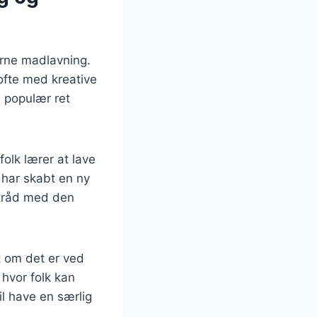
erne madlavning.
ofte med kreative
n populær ret
olk lærer at lave
 har skabt en ny
 tråd med den
t om det er ved
 hvor folk kan
il have en særlig