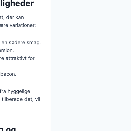
jligheder
et, der kan
ære variationer:
or en sødere smag.
ersion.
e attraktivt for
 bacon.
 fra hyggelige
ilberede det, vil
g og