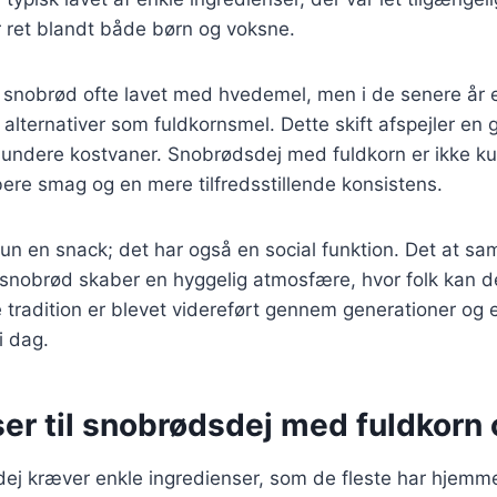
r ret blandt både børn og voksne.
ev snobrød ofte lavet med hvedemel, men i de senere år
alternativer som fuldkornsmel. Dette skift afspejler en 
ndere kostvaner. Snobrødsdej med fuldkorn er ikke k
ere smag og en mere tilfredsstillende konsistens.
un en snack; det har også en social funktion. Det at sa
 snobrød skaber en hyggelig atmosfære, hvor folk kan de
 tradition er blevet videreført gennem generationer og 
i dag.
er til snobrødsdej med fuldkorn
ej kræver enkle ingredienser, som de fleste har hjemme