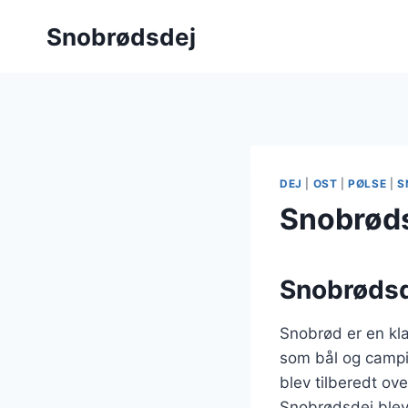
Fortsæt
Snobrødsdej
til
indhold
DEJ
|
OST
|
PØLSE
|
S
Snobrøds
Snobrødsd
Snobrød er en kla
som bål og campi
blev tilberedt ov
Snobrødsdej blev t