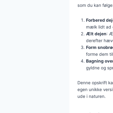
som du kan følge
Forbered de
mælk lidt ad 
Ælt dejen
: Æ
derefter hæve 
Form snobr
forme dem til
Bagning over
gyldne og sp
Denne opskrift ka
egen unikke versi
ude i naturen.