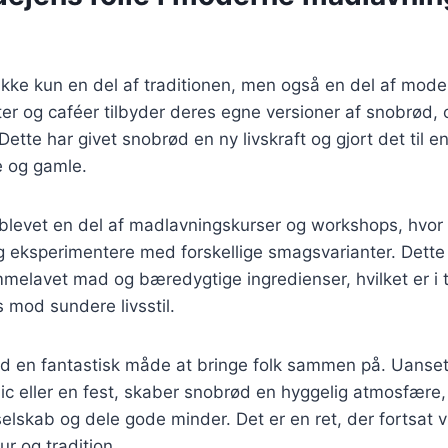
ikke kun en del af traditionen, men også en del af mod
r og caféer tilbyder deres egne versioner af snobrød, 
Dette har givet snobrød en ny livskraft og gjort det til e
 og gamle.
levet en del af madlavningskurser og workshops, hvor f
g eksperimentere med forskellige smagsvarianter. Dette
mmelavet mad og bæredygtige ingredienser, hvilket er i
 mod sundere livsstil.
ød en fantastisk måde at bringe folk sammen på. Uanse
cnic eller en fest, skaber snobrød en hyggelig atmosfære,
lskab og dele gode minder. Det er en ret, der fortsat v
ur og tradition.