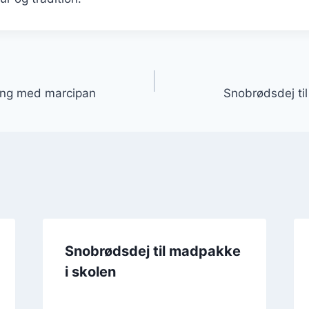
gation
ning med marcipan
Snobrødsdej til
Snobrødsdej til madpakke
i skolen