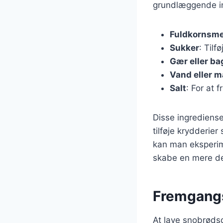
grundlæggende in
Fuldkornsme
Sukker
: Til
Gær eller ba
Vand eller 
Salt
: For at
Disse ingrediense
tilføje krydderi
kan man eksperim
skabe en mere de
Fremgangs
At lave snobrødsd