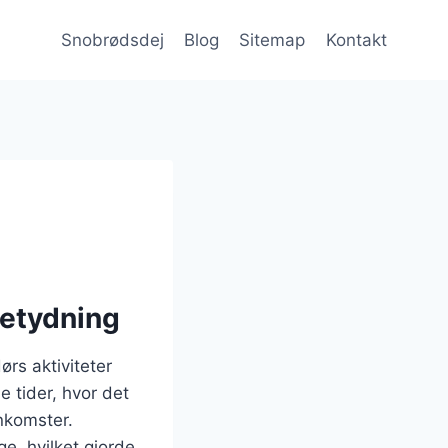
Snobrødsdej
Blog
Sitemap
Kontakt
betydning
rs aktiviteter
 tider, hvor det
nkomster.
ge, hvilket gjorde