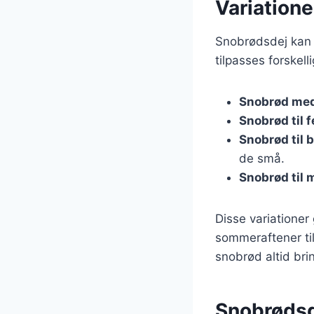
Variatione
Snobrødsdej kan v
tilpasses forskel
Snobrød med
Snobrød til f
Snobrød til 
de små.
Snobrød til
Disse variationer 
sommeraftener til
snobrød altid br
Snobrødsd