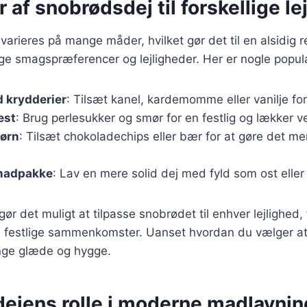
r af snobrødsdej til forskellige le
arieres på mange måder, hvilket gør det til en alsidig r
lige smagspræferencer og lejligheder. Her er nogle popul
 krydderier
: Tilsæt kanel, kardemomme eller vanilje f
est
: Brug perlesukker og smør for en festlig og lækker v
børn
: Tilsæt chokoladechips eller bær for at gøre det mer
 madpakke
: Lav en mere solid dej med fyld som ost eller
gør det muligt at tilpasse snobrødet til enhver lejlighed,
 festlige sammenkomster. Uanset hvordan du vælger at t
inge glæde og hygge.
ejens rolle i moderne madlavnin