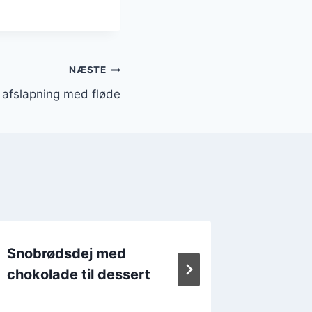
NÆSTE
 afslapning med fløde
Snobrødsdej med
Snobrø
chokolade til dessert
krydder