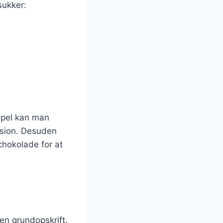
sukker:
mpel kan man
nsion. Desuden
chokolade for at
 en grundopskrift,