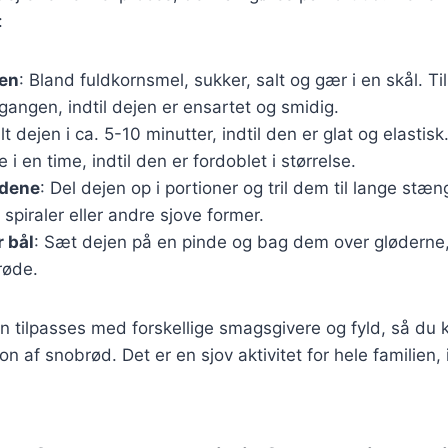
:
jen
: Bland fuldkornsmel, sukker, salt og gær i en skål. Ti
gangen, indtil dejen er ensartet og smidig.
lt dejen i ca. 5-10 minutter, indtil den er glat og elastis
i en time, indtil den er fordoblet i størrelse.
ødene
: Del dejen op i portioner og tril dem til lange stæ
 spiraler eller andre sjove former.
 bål
: Sæt dejen på en pinde og bag dem over gløderne, 
røde.
n tilpasses med forskellige smagsgivere og fyld, så du 
on af snobrød. Det er en sjov aktivitet for hele familien,