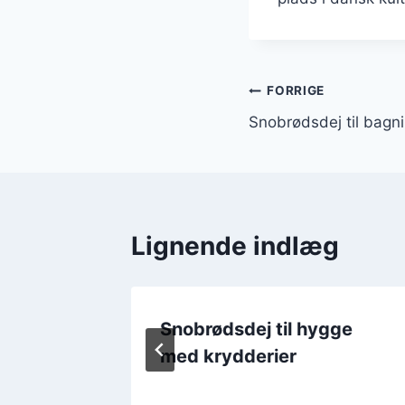
Indlægsnavi
FORRIGE
Snobrødsdej til bag
Lignende indlæg
adpakke
Snobrødsdej til hygge
ed
med krydderier