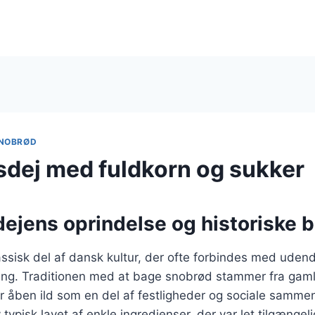
NOBRØD
dej med fuldkorn og sukker
ejens oprindelse og historiske 
ssisk del af dansk kultur, der ofte forbindes med udendø
ng. Traditionen med at bage snobrød stammer fra gamle
er åben ild som en del af festligheder og sociale samme
ypisk lavet af enkle ingredienser, der var let tilgængeli