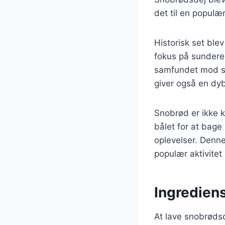
det til en populæ
Historisk set bl
fokus på sundere 
samfundet mod su
giver også en dyb
Snobrød er ikke k
bålet for at bage
oplevelser. Denne
populær aktivitet 
Ingrediens
At lave snobrødsd