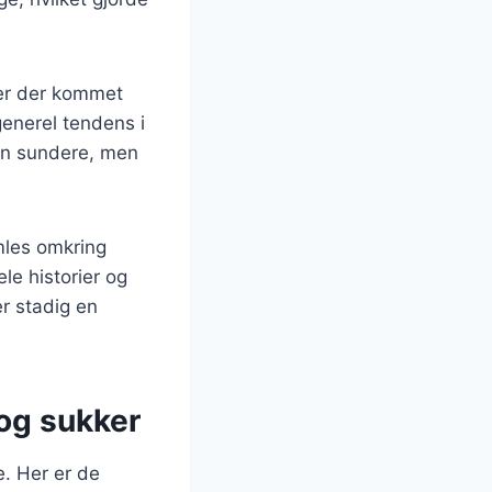
 er der kommet
generel tendens i
un sundere, men
mles omkring
le historier og
er stadig en
 og sukker
. Her er de