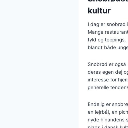
kultur
I dag er snobrød 
Mange restaurante
fyld og toppings. 
blandt både unge
Snobrød er også b
deres egen dej o
interesse for hje
generelle tendens
Endelig er snobr
en lejrbål, en pi
nyde hinandens se
plads i dansk kult