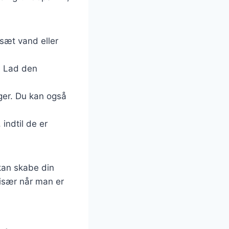
lsæt vand eller
k. Lad den
nger. Du kan også
indtil de er
kan skabe din
 især når man er