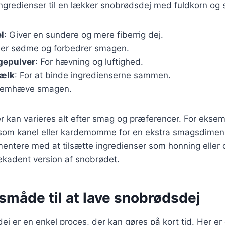
gredienser til en lækker snobrødsdej med fuldkorn og 
l
: Giver en sundere og mere fiberrig dej.
føjer sødme og forbedrer smagen.
gepulver
: For hævning og luftighed.
mælk
: For at binde ingredienserne sammen.
 fremhæve smagen.
r kan varieres alt efter smag og præferencer. For ekse
er som kanel eller kardemomme for en ekstra smagsdime
entere med at tilsætte ingredienser som honning eller 
kadent version af snobrødet.
måde til at lave snobrødsdej
ej er en enkel proces, der kan gøres på kort tid. Her er