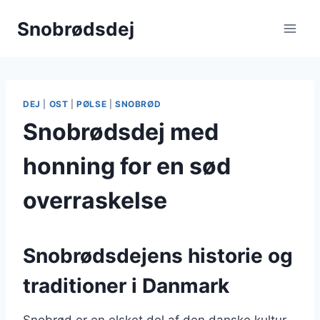
Fortsæt
Snobrødsdej
til
indhold
DEJ
|
OST
|
PØLSE
|
SNOBRØD
Snobrødsdej med
honning for en sød
overraskelse
Snobrødsdejens historie og
traditioner i Danmark
Snobrød er en elsket del af den danske kultur,