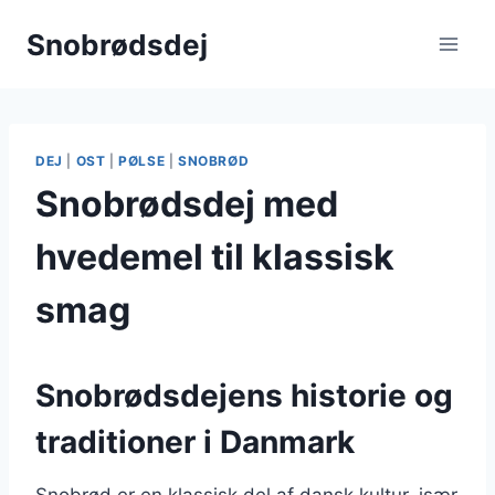
Fortsæt
Snobrødsdej
til
indhold
DEJ
|
OST
|
PØLSE
|
SNOBRØD
Snobrødsdej med
hvedemel til klassisk
smag
Snobrødsdejens historie og
traditioner i Danmark
Snobrød er en klassisk del af dansk kultur, især