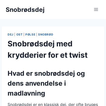
Fortsæt
Snobrødsdej
til
indhold
DEJ
|
OST
|
PØLSE
|
SNOBRØD
Snobrødsdej med
krydderier for et twist
Hvad er snobrødsdej og
dens anvendelse i
madlavning
Snobrødsdej er en klassisk dej, der ofte bruges