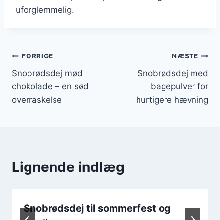
uforglemmelig.
Indlægsnavigation
FORRIGE
NÆSTE
Snobrødsdej mød
Snobrødsdej med
chokolade – en sød
bagepulver for
overraskelse
hurtigere hævning
Lignende indlæg
Snobrødsdej til sommerfest og