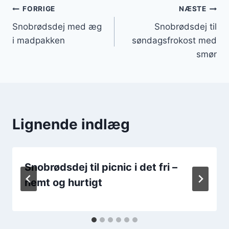
Indlægsnavigation
FORRIGE
NÆSTE
Snobrødsdej med æg
Snobrødsdej til
i madpakken
søndagsfrokost med
smør
Lignende indlæg
Snobrødsdej til picnic i det fri –
nemt og hurtigt