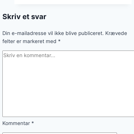
bagepulver
til
Skriv et svar
grill
Din e-mailadresse vil ikke blive publiceret.
Krævede
felter er markeret med
*
Kommentar
*