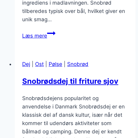
ingrediens i madlavningen. Snobrød
tilberedes typisk over bål, hvilket giver en
unik smag…
Snobrødsdej
Læs mere
med
krydderier
som
Dej
|
Ost
|
Pølse
|
Snobrød
timian
Snobrødsdej til friture sjov
Snobrødsdejens popularitet og
anvendelse i Danmark Snobrødsdej er en
klassisk del af dansk kultur, især når det
kommer til udendørs aktiviteter som
bålmad og camping. Denne dej er kendt