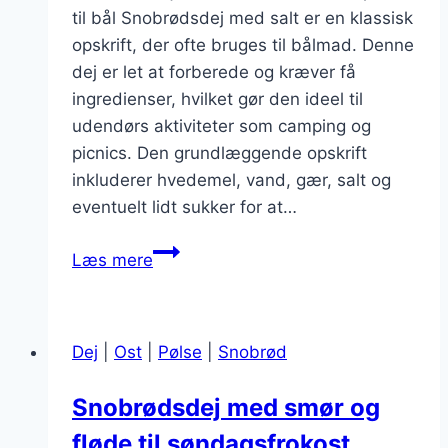
til bål Snobrødsdej med salt er en klassisk
opskrift, der ofte bruges til bålmad. Denne
dej er let at forberede og kræver få
ingredienser, hvilket gør den ideel til
udendørs aktiviteter som camping og
picnics. Den grundlæggende opskrift
inkluderer hvedemel, vand, gær, salt og
eventuelt lidt sukker for at…
Snobrødsdej
Læs mere
med
salt
for
Dej
|
Ost
|
Pølse
|
Snobrød
den
perfekte
Snobrødsdej med smør og
smag
fløde til søndagsfrokost