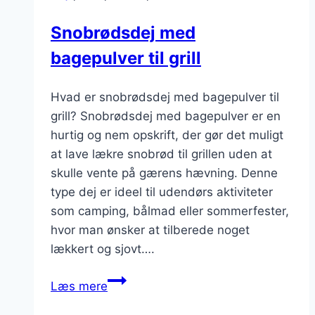
til
Snobrødsdej med
søndagsfrokost
bagepulver til grill
Hvad er snobrødsdej med bagepulver til
grill? Snobrødsdej med bagepulver er en
hurtig og nem opskrift, der gør det muligt
at lave lækre snobrød til grillen uden at
skulle vente på gærens hævning. Denne
type dej er ideel til udendørs aktiviteter
som camping, bålmad eller sommerfester,
hvor man ønsker at tilberede noget
lækkert og sjovt….
Snobrødsdej
Læs mere
med