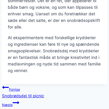
sommerfester. Det er en ret, der appellerer til
både børn og voksne, og som kan tilpasses til
enhver smag. Uanset om du foretrækker det
søde eller det salte, er der en snobrødsopskrift
for alle.
At eksperimentere med forskellige krydderier
og ingredienser kan føre til nye og spændende
smagsoplevelser. Snobrødsdej med krydderier
er en fantastisk måde at bringe kreativitet ind i
madlavningen og nyde tid sammen med familie
og venner.
Indlægsnavigation
Forrige
Snobrødsdej til picnic
Næste