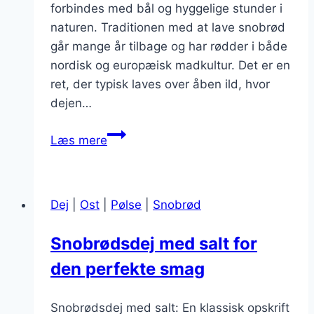
forbindes med bål og hyggelige stunder i
naturen. Traditionen med at lave snobrød
går mange år tilbage og har rødder i både
nordisk og europæisk madkultur. Det er en
ret, der typisk laves over åben ild, hvor
dejen…
Snobrødsdej
Læs mere
med
smør
til
Dej
|
Ost
|
Pølse
|
Snobrød
ekstra
saftighed
Snobrødsdej med salt for
den perfekte smag
Snobrødsdej med salt: En klassisk opskrift