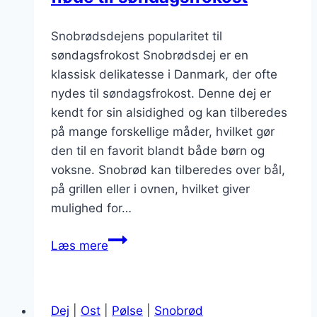
Snobrødsdejens popularitet til
søndagsfrokost Snobrødsdej er en
klassisk delikatesse i Danmark, der ofte
nydes til søndagsfrokost. Denne dej er
kendt for sin alsidighed og kan tilberedes
på mange forskellige måder, hvilket gør
den til en favorit blandt både børn og
voksne. Snobrød kan tilberedes over bål,
på grillen eller i ovnen, hvilket giver
mulighed for…
Snobrødsdej
Læs mere
med
smør
og
Dej
|
Ost
|
Pølse
|
Snobrød
fløde