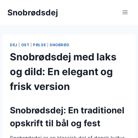
Fortsæt
Snobrødsdej
til
indhold
DEJ
|
OST
|
PØLSE
|
SNOBRØD
Snobrødsdej med laks
og dild: En elegant og
frisk version
Snobrødsdej: En traditionel
opskrift til bål og fest
Snobrødsdej er en klassisk del af dansk kultur,