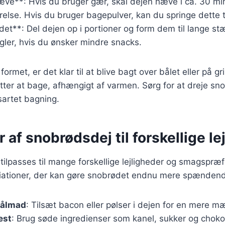
ve**: Hvis du bruger gær, skal dejen hæve i ca. 30 minu
rrelse. Hvis du bruger bagepulver, kan du springe dette t
et**: Del dejen op i portioner og form dem til lange st
ler, hvis du ønsker mindre snacks.
ormet, er det klar til at blive bagt over bålet eller på gri
tter at bage, afhængigt af varmen. Sørg for at dreje sn
nsartet bagning.
r af snobrødsdej til forskellige le
ilpasses til mange forskellige lejligheder og smagspræf
variationer, der kan gøre snobrødet endnu mere spænden
bålmad
: Tilsæt bacon eller pølser i dejen for en mere 
est
: Brug søde ingredienser som kanel, sukker og chokol