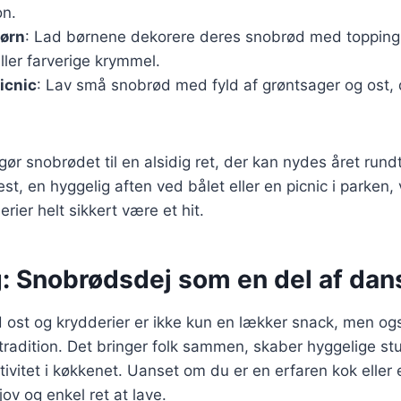
on.
børn
: Lad børnene dekorere deres snobrød med toppin
ller farverige krymmel.
icnic
: Lav små snobrød med fyld af grøntsager og ost,
 gør snobrødet til en alsidig ret, der kan nydes året run
st, en hyggelig aften ved bålet eller en picnic i parken,
rier helt sikkert være et hit.
: Snobrødsdej som en del af dans
ost og krydderier er ikke kun en lækker snack, men ogs
tradition. Det bringer folk sammen, skaber hyggelige st
tivitet i køkkenet. Uanset om du er en erfaren kok eller
ov og enkel ret at lave.