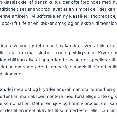
 klassisk del af dansk kultur, der ofte forbindes med h
aditionelt set er snobrød lavet af en simpel dej, der kan
nne artikel vil vi udforske en ny klassiker: snobrødsde
 opskrift tilføjer en lækker smag og en ekstra dimension
 kan give snobrødet en helt ny karakter. Ved at tilsætte 
er feta, kan man skabe en rig og fyldig smag. Krydderi
dda chili kan give et spændende twist, der appellerer ti
iation gør snobrødet til en perfekt snack til både festlig
enkomster.
rødsdej med ost og krydderier skal man starte med en g
fter kan man eksperimentere med forskellige oste og kr
e kombination. Det er en sjov og kreativ proces, der kan
gør det til en ideel aktivitet til sommerfester eller campin