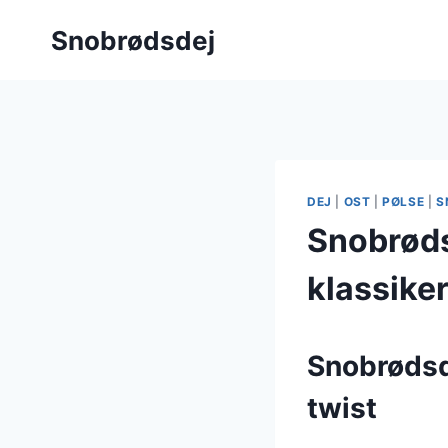
Fortsæt
Snobrødsdej
til
indhold
DEJ
|
OST
|
PØLSE
|
S
Snobrøds
klassike
Snobrødsd
twist