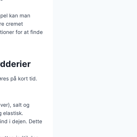
mpel kan man
ere cremet
ioner for at finde
dderier
res på kort tid.
er), salt og
 elastisk.
ind i dejen. Dette