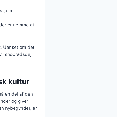
gs som
 der er nemme at
dt. Uanset om det
 vil snobrødsdej
k kultur
å en del af den
under og giver
 en nybegynder, er