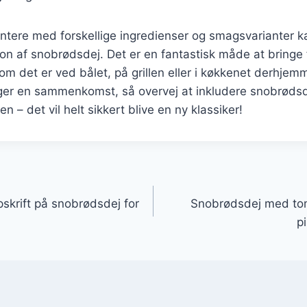
ntere med forskellige ingredienser og smagsvarianter k
on af snobrødsdej. Det er en fantastisk måde at bringe 
m det er ved bålet, på grillen eller i køkkenet derhje
er en sammenkomst, så overvej at inkludere snobrøds
n – det vil helt sikkert blive en ny klassiker!
gation
krift på snobrødsdej for
Snobrødsdej med tom
p