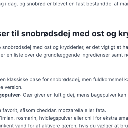
ag i dag, og snobrød er blevet en fast bestanddel af m
er til snobrødsdej med ost og kr
 snobrødsdej med ost og krydderier, er det vigtigt at h
 er en liste over de grundlæggende ingredienser samt nog
Den klassiske base for snobrødsdej, men fuldkornsmel 
e version.
gepulver
: Gær giver en luftig dej, mens bagepulver kan
n favorit, såsom cheddar, mozzarella eller feta.
Timian, rosmarin, hvidløgspulver eller chili for ekstra sm
lunkent vand for at aktivere gæren, hvis du vælger at br