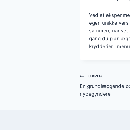
Ved at eksperime
egen unikke versi
sammen, uanset o
gang du planlægg
krydderier i menue
Indlægsnavi
FORRIGE
En grundlæggende ops
nybegyndere