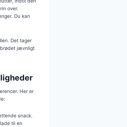
tter, indtil den
rin over.
ænger. Du kan
llen. Det tager
obrødet jævnligt
jligheder
erencer. Her er
de:
mættende snack.
ade til en