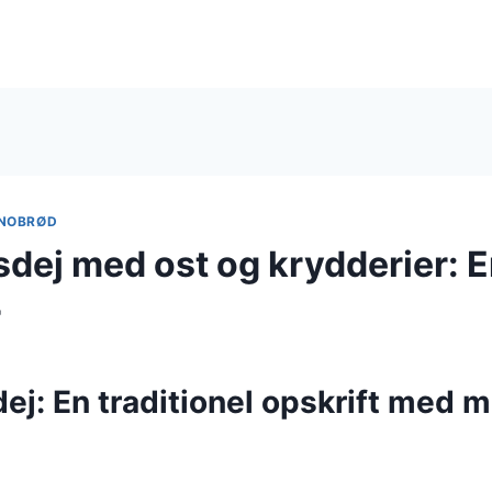
NOBRØD
dej med ost og krydderier: E
r
ej: En traditionel opskrift med 