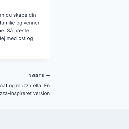
an du skabe din
familie og venner
mme. Så næste
dej med ost og
NÆSTE
at og mozzarella: En
izza-inspireret version