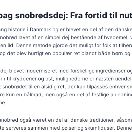
bag snobrødsdej: Fra fortid til nu
ng historie i Danmark og er blevet en del af den danske
snobrød lavet af en simpel dej bestående af hvedemel, 
en ild. Denne metode gjorde det muligt for folk at tilb
 og det blev hurtigt en populær ret blandt både børn og
dej blevet moderniseret med forskellige ingredienser o
rn til krydderier og ost, mulighederne er næsten uende
t snobrødet til en alsidig ret, der kan tilpasses enhver s
re kun en bålmad, men også en del af festlige anlednin
me.
 snobrød også været en del af danske traditioner, såso
ofte serveres sammen med pølser og skumfiduser. Denne 