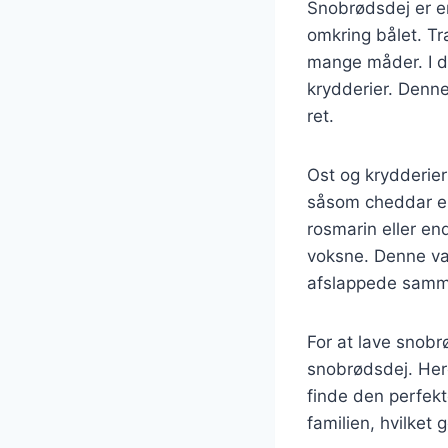
Snobrødsdej er en
omkring bålet. Tr
mange måder. I de
krydderier. Denne
ret.
Ost og krydderier
såsom cheddar ell
rosmarin eller en
voksne. Denne var
afslappede samm
For at lave snob
snobrødsdej. Here
finde den perfekt
familien, hvilket 