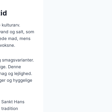
tid
 kulturarv.
vand og salt, som
erede mad, mens
 voksne.
g smagsvarianter.
lige. Denne
mag og lejlighed.
ger og hyggelige
m Sankt Hans
tradition