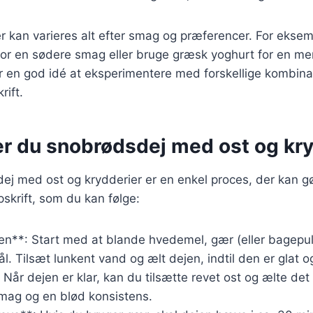
r kan varieres alt efter smag og præferencer. For ekse
 for en sødere smag eller bruge græsk yoghurt for en m
r en god idé at eksperimentere med forskellige kombinat
rift.
er du snobrødsdej med ost og kry
ej med ost og krydderier er en enkel proces, der kan gø
skrift, som du kan følge:
en**: Start med at blande hvedemel, gær (eller bagepulv
ål. Tilsæt lunkent vand og ælt dejen, indtil den er glat og
 Når dejen er klar, kan du tilsætte revet ost og ælte det 
smag og en blød konsistens.