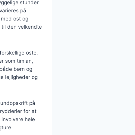
yggelige stunder
 varieres på
j med ost og
 til den velkendte
forskellige oste,
er som timian,
l både børn og
e lejligheder og
rundopskrift på
ydderier for at
 involvere hele
gture.