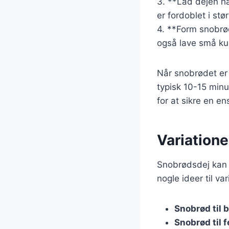
3. **Lad dejen hæ
er fordoblet i stø
4. **Form snobrød
også lave små kug
Når snobrødet er f
typisk 10-15 minu
for at sikre en e
Variatione
Snobrødsdej kan t
nogle ideer til 
Snobrød til 
Snobrød til f