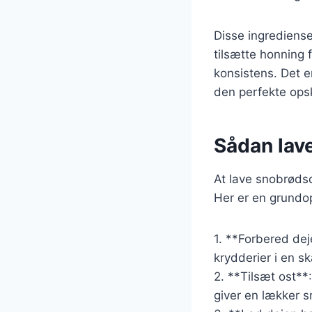
Disse ingrediense
tilsætte honning
konsistens. Det e
den perfekte opsk
Sådan lav
At lave snobrødsd
Her er en grundop
1. **Forbered dej
krydderier i en sk
2. **Tilsæt ost**:
giver en lækker 