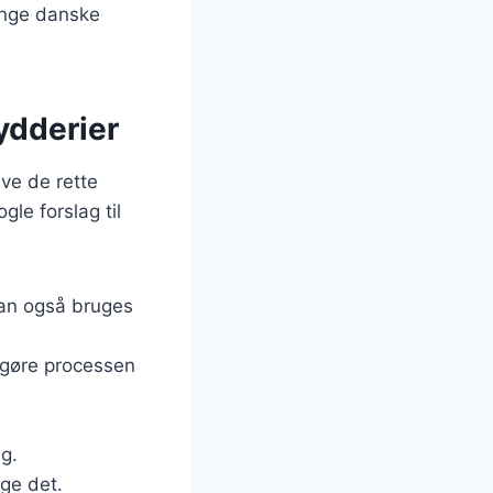
ange danske
ydderier
ave de rette
le forslag til
kan også bruges
 gøre processen
ag.
uge det.