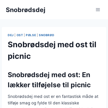
Fortsæt
Snobrødsdej
til
indhold
DEJ
|
OST
|
PØLSE
|
SNOBRØD
Snobrødsdej med ost til
picnic
Snobrødsdej med ost: En
lækker tilføjelse til picnic
Snobrødsdej med ost er en fantastisk måde at
tilføje smag og fylde til den klassiske