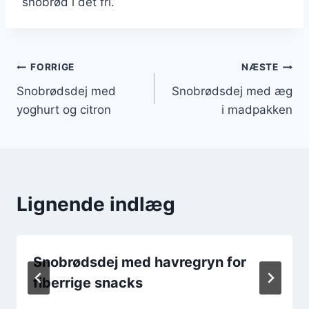
snobrød i det fri.
Indlægsnavigation
FORRIGE
NÆSTE
Snobrødsdej med
Snobrødsdej med æg
yoghurt og citron
i madpakken
Lignende indlæg
Snobrødsdej med havregryn for
fiberrige snacks