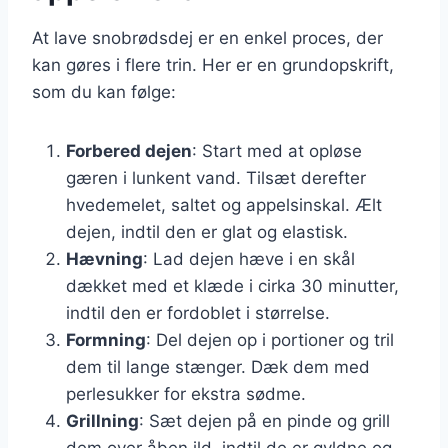
At lave snobrødsdej er en enkel proces, der
kan gøres i flere trin. Her er en grundopskrift,
som du kan følge:
Forbered dejen
: Start med at opløse
gæren i lunkent vand. Tilsæt derefter
hvedemelet, saltet og appelsinskal. Ælt
dejen, indtil den er glat og elastisk.
Hævning
: Lad dejen hæve i en skål
dækket med et klæde i cirka 30 minutter,
indtil den er fordoblet i størrelse.
Formning
: Del dejen op i portioner og tril
dem til lange stænger. Dæk dem med
perlesukker for ekstra sødme.
Grillning
: Sæt dejen på en pinde og grill
dem over åben ild, indtil de er gyldne og