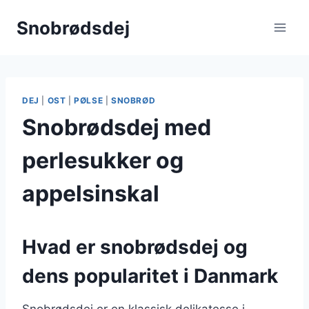
Fortsæt
Snobrødsdej
til
indhold
DEJ
|
OST
|
PØLSE
|
SNOBRØD
Snobrødsdej med
perlesukker og
appelsinskal
Hvad er snobrødsdej og
dens popularitet i Danmark
Snobrødsdej er en klassisk delikatesse i