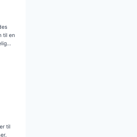
des
til en
elig…
r til
er,