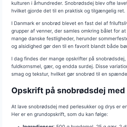
kulturen i århundreder. Snobrødsdej blev ofte lav
hvilket gjorde det til en praktisk og tilgængelig ret.
I Danmark er snobrød blevet en fast del af friluftsli
grupper af venner, der samles omkring bålet for at
mange danske festligheder, herunder sommerfest
og alsidighed gør den til en favorit blandt både b
I dag findes der mange opskrifter på snobrødsdej, 
fuldkornsmel, gær, og endda surdej. Disse variati
smag og tekstur, hvilket gør snobrød til en spænde
Opskrift på snobrødsdej med 
At lave snobrødsdej med perlesukker og drys er en
Her er en grundopskrift, som du kan følge:
Ingredienser
: 500 g hvedemel, 25 g gær, 2 dl