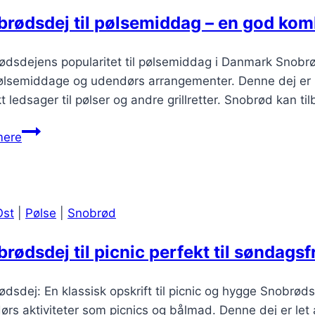
rødsdej til pølsemiddag – en god kom
dsdejens popularitet til pølsemiddag i Danmark Snobrød
ølsemiddage og udendørs arrangementer. Denne dej er ik
t ledsager til pølser og andre grillretter. Snobrød kan t
Snobrødsdej
mere
til
pølsemiddag
–
en
Ost
|
Pølse
|
Snobrød
god
kombination
rødsdej til picnic perfekt til søndagsf
dsdej: En klassisk opskrift til picnic og hygge Snobrøds
rs aktiviteter som picnics og bålmad. Denne dej er let 