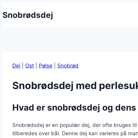
Fortsæt
Snobrødsdej
til
indhold
Dej
|
Ost
|
Pølse
|
Snobrød
Snobrødsdej med perlesuk
Hvad er snobrødsdej og dens
Snobrødsdej er en populær dej, der ofte bruges til 
tilberedes over bål. Denne dej kan varieres på mang