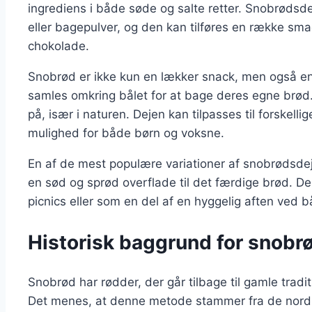
ingrediens i både søde og salte retter. Snobrødsde
eller bagepulver, og den kan tilføres en række sm
chokolade.
Snobrød er ikke kun en lækker snack, men også en s
samles omkring bålet for at bage deres egne brød.
på, især i naturen. Dejen kan tilpasses til forskelli
mulighed for både børn og voksne.
En af de mest populære variationer af snobrødsdej
en sød og sprød overflade til det færdige brød. Den
picnics eller som en del af en hyggelig aften ved bå
Historisk baggrund for snobr
Snobrød har rødder, der går tilbage til gamle tradi
Det menes, at denne metode stammer fra de nordi