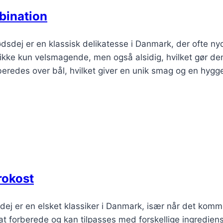
bination
sdej er en klassisk delikatesse i Danmark, der ofte ny
ke kun velsmagende, men også alsidig, hvilket gør den 
ilberedes over bål, hvilket giver en unik smag og en hygg
rokost
dej er en elsket klassiker i Danmark, især når det komme
at forberede og kan tilpasses med forskellige ingrediens