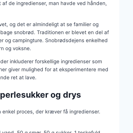
et af de ingredienser, man havde ved hånden,
vet, og det er almindeligt at se familier og
 bage snobrød. Traditionen er blevet en del af
er og campingture. Snobrødsdejens enkelhed
ørn og voksne.
der inkluderer forskellige ingredienser som
oner giver mulighed for at eksperimentere med
nde ret at lave.
perlesukker og drys
 enkel proces, der kræver få ingredienser.
 vand, 50 g smør, 50 g sukker, 1 teskefuld