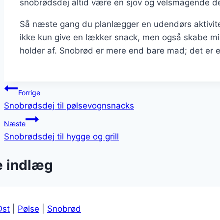
snobrødsdej altid være en sjov og velsmagende del
Så næste gang du planlægger en udendørs aktivitet
ikke kun give en lækker snack, men også skabe m
holder af. Snobrød er mere end bare mad; det er e
Indlægsnavigation
Forrige
Snobrødsdej til pølsevognsnacks
Næste
Snobrødsdej til hygge og grill
e indlæg
Ost
|
Pølse
|
Snobrød