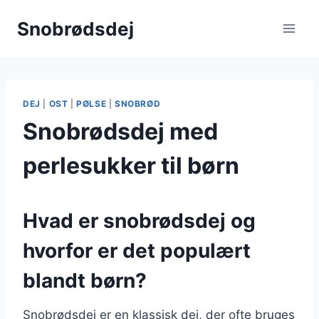
Fortsæt
Snobrødsdej
til
indhold
DEJ
|
OST
|
PØLSE
|
SNOBRØD
Snobrødsdej med
perlesukker til børn
Hvad er snobrødsdej og
hvorfor er det populært
blandt børn?
Snobrødsdej er en klassisk dej, der ofte bruges