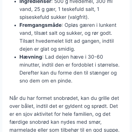
Ingredienser
: 500 g hvedemel, 300 ml
vand, 25 g gær, 1 teskefuld salt, 1
spiseskefuld sukker (valgfrit).
Fremgangsmåde
: Opløs gæren i lunkent
vand, tilsæt salt og sukker, og rør godt.
Tilsæt hvedemelet lidt ad gangen, indtil
dejen er glat og smidig.
Hævning
: Lad dejen hæve i 30-60
minutter, indtil den er fordoblet i størrelse.
Derefter kan du forme den til stænger og
sno dem om en pinde.
Når du har formet snobrødet, kan du grille det
over bålet, indtil det er gyldent og sprødt. Det
er en sjov aktivitet for hele familien, og det
færdige snobrød kan nydes med smør,
marmelade eller som tilbehør til en god suppe.