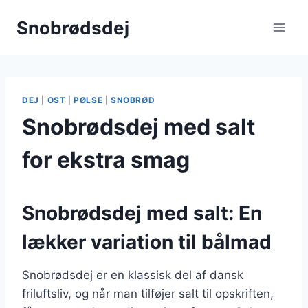
Fortsæt
Snobrødsdej
til
indhold
DEJ
|
OST
|
PØLSE
|
SNOBRØD
Snobrødsdej med salt
for ekstra smag
Snobrødsdej med salt: En
lækker variation til bålmad
Snobrødsdej er en klassisk del af dansk
friluftsliv, og når man tilføjer salt til opskriften,