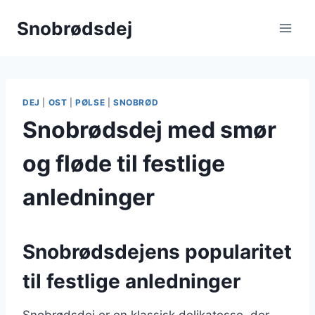
Fortsæt
Snobrødsdej
til
indhold
DEJ
|
OST
|
PØLSE
|
SNOBRØD
Snobrødsdej med smør
og fløde til festlige
anledninger
Snobrødsdejens popularitet
til festlige anledninger
Snobrødsdej er en klassisk delikatesse, der