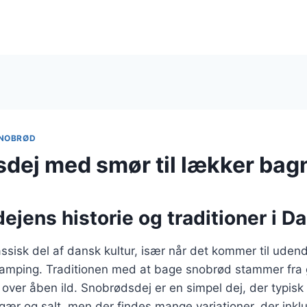
NOBRØD
dej med smør til lækker bag
jens historie og traditioner i 
ssisk del af dansk kultur, især når det kommer til udend
mping. Traditionen med at bage snobrød stammer fra 
t over åben ild. Snobrødsdej er en simpel dej, der typis
ær og salt, men der findes mange variationer, der inkl