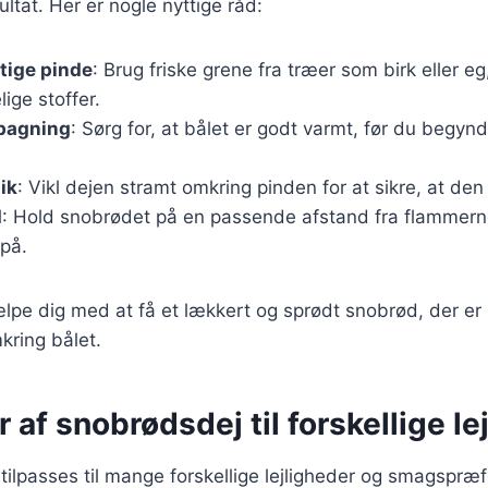
ltat. Her er nogle nyttige råd:
tige pinde
: Brug friske grene fra træer som birk eller eg
lige stoffer.
 bagning
: Sørg for, at bålet er godt varmt, før du begyn
ik
: Vikl dejen stramt omkring pinden for at sikre, at de
d
: Hold snobrødet på en passende afstand fra flammerne
på.
ælpe dig med at få et lækkert og sprødt snobrød, der er p
kring bålet.
r af snobrødsdej til forskellige le
ilpasses til mange forskellige lejligheder og smagspræf