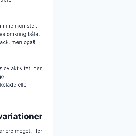
e sammenkomster.
des omkring bålet
nack, men også
ov aktivitet, der
ge
kolade eller
ariationer
ariere meget. Her