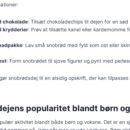
iationer:
 chokolade
: Tilsæt chokoladechips til dejen for en sød
 krydderier
: Prøv at tilsætte kanel eller kardemomme f
 madpakke
: Lav små snobrød med fyld som ost eller skink
est
: Form snobrødet til sjove figurer og pynt med perles
 gør snobrødsdej til en alsidig opskrift, der kan tilpass
ejens popularitet blandt børn o
ulær aktivitet blandt både børn og voksne. Det er en sj
 tid sammen på, især når man er ude i naturen. Børn elsk