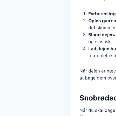
Forbered in
Opløs gære
det skummer
Bland dejen
:
og elastisk.
Lad dejen h
fordoblet i st
Når dejen er hæve
at bage dem over b
Snobrødsdej
Når du skal bage 