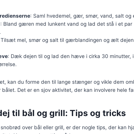
gredienserne
: Saml hvedemel, gær, smør, vand, salt og 
n
: Bland gæren med lunkent vand og lad det stå i et par m
.
 Tilsæt mel, smør og salt til gærblandingen og ælt dejen,
æve
: Dæk dejen til og lad den hæve i cirka 30 minutter, i
ørrelse.
t, kan du forme den til lange stænger og vikle dem omk
ålet. Det er en sjov aktivitet, der kan involvere hele fa
 til bål og grill: Tips og tricks
snobrød over bål eller grill, er der nogle tips, der kan 