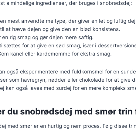
st almindelige ingredienser, der bruges i snobrødsdej:
Den mest anvendte meltype, der giver en let og luftig dej
 til at hæve dejen og give den en blød konsistens.
er en rig smag og gør dejen mere saftig.
tilsættes for at give en sød smag, især i dessertversione
 Som kanel eller kardemomme for ekstra smag.
n også eksperimentere med fuldkornsmel for en sundere
nser som havregryn, nødder eller chokolade for at give d
j kan også laves med surdej for en mere kompleks sm
r du snobrødsdej med smør trin f
ej med smør er en hurtig og nem proces. Følg disse trin