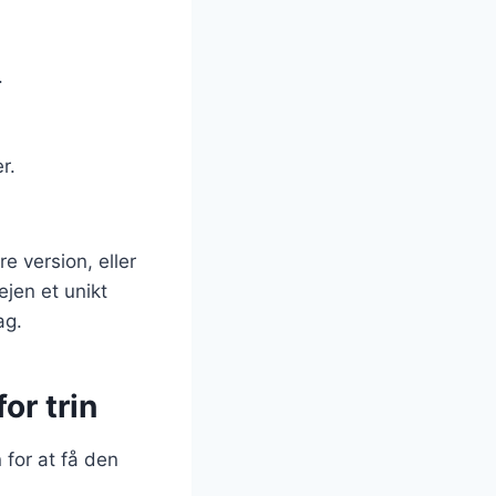
.
r.
 version, eller
ejen et unikt
ag.
or trin
 for at få den