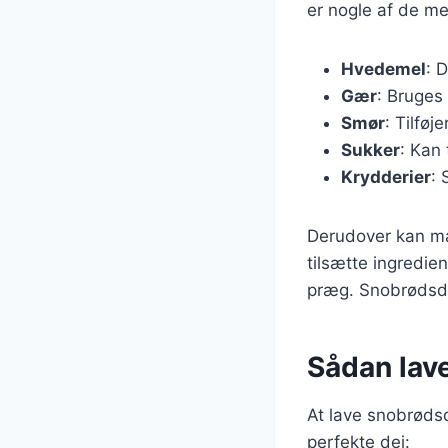
er nogle af de me
Hvedemel
: 
Gær
: Bruges
Smør
: Tilføj
Sukker
: Kan 
Krydderier
:
Derudover kan ma
tilsætte ingredie
præg. Snobrødsde
Sådan lave
At lave snobrødsd
perfekte dej: