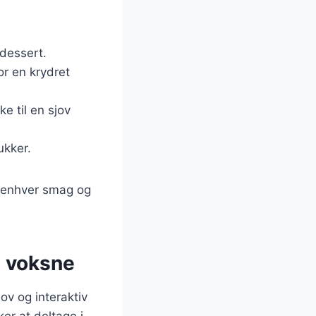
 dessert.
or en krydret
e til en sjov
ukker.
es enhver smag og
g voksne
ov og interaktiv
er at deltage i