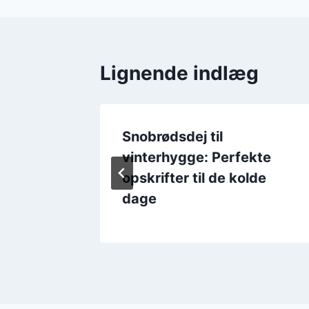
Lignende indlæg
riske
Snobrødsdej til
vinterhygge: Perfekte
opskrifter til de kolde
dage