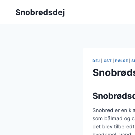
Fortsæt
Snobrødsdej
til
indhold
DEJ
|
OST
|
PØLSE
|
S
Snobrøds
Snobrødsde
Snobrød er en kla
som bålmad og ca
det blev tilbered
hvedemel, vand, g