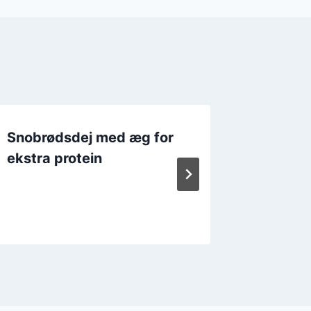
Snobrødsdej med æg for
Snobrød
ekstra protein
bagnin