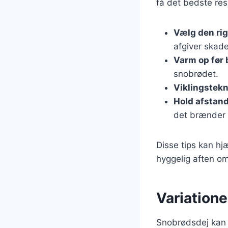
få det bedste resu
Vælg den rig
afgiver skade
Varm op før
snobrødet.
Viklingstekn
Hold afstan
det brænder 
Disse tips kan hj
hyggelig aften om
Variatione
Snobrødsdej kan t