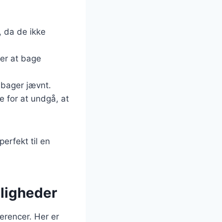
, da de ikke
der at bage
n bager jævnt.
 for at undgå, at
erfekt til en
jligheder
erencer. Her er