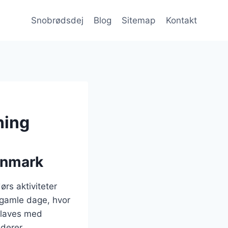
Snobrødsdej
Blog
Sitemap
Kontakt
ning
Danmark
ørs aktiviteter
gamle dage, hvor
k laves med
uderer