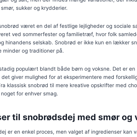
smør, sukker og krydderier.
 snobrød været en del af festlige lejligheder og social
veret ved sommerfester og familietræf, hvor folk samle
og hinandens selskab. Snobrød er ikke kun en lækker s
 minder og traditioner på.
stadig populært blandt både børn og voksne. Det er en sj
og det giver mulighed for at eksperimentere med forskelli
ra klassisk snobrød til mere kreative opskrifter med cho
r noget for enhver smag.
er til snobrødsdej med smør og v
ej er en enkel proces, men valget af ingredienser kan v