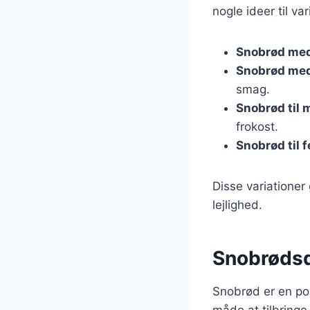
nogle ideer til var
Snobrød med
Snobrød med
smag.
Snobrød til
frokost.
Snobrød til f
Disse variationer
lejlighed.
Snobrødsd
Snobrød er en pop
måde at tilbringe