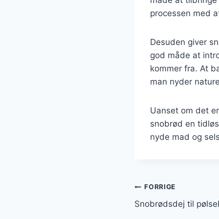
processen med at
Desuden giver sn
god måde at intro
kommer fra. At b
man nyder natur
Uanset om det er 
snobrød en tidløs
nyde mad og sel
Indlægsnavi
FORRIGE
Snobrødsdej til pøls