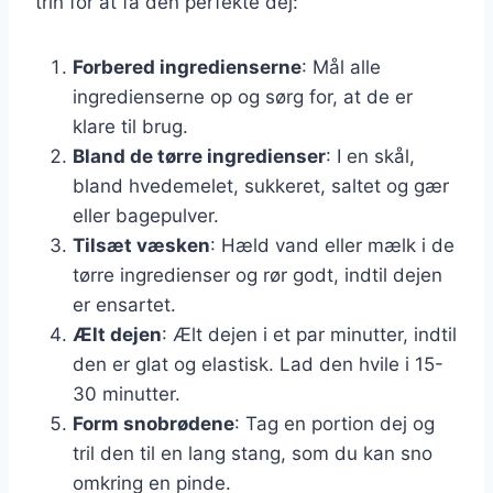
trin for at få den perfekte dej:
Forbered ingredienserne
: Mål alle
ingredienserne op og sørg for, at de er
klare til brug.
Bland de tørre ingredienser
: I en skål,
bland hvedemelet, sukkeret, saltet og gær
eller bagepulver.
Tilsæt væsken
: Hæld vand eller mælk i de
tørre ingredienser og rør godt, indtil dejen
er ensartet.
Ælt dejen
: Ælt dejen i et par minutter, indtil
den er glat og elastisk. Lad den hvile i 15-
30 minutter.
Form snobrødene
: Tag en portion dej og
tril den til en lang stang, som du kan sno
omkring en pinde.