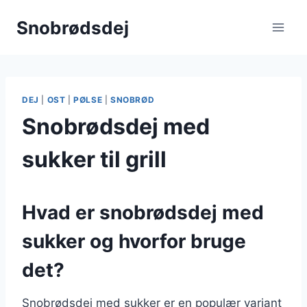
Fortsæt
Snobrødsdej
til
indhold
DEJ
|
OST
|
PØLSE
|
SNOBRØD
Snobrødsdej med
sukker til grill
Hvad er snobrødsdej med
sukker og hvorfor bruge
det?
Snobrødsdej med sukker er en populær variant