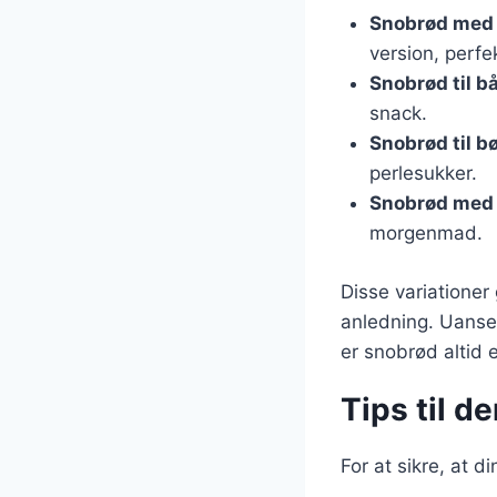
Snobrød med 
version, perfek
Snobrød til b
snack.
Snobrød til b
perlesukker.
Snobrød med
morgenmad.
Disse variationer
anledning. Uanset
er snobrød altid e
Tips til d
For at sikre, at d