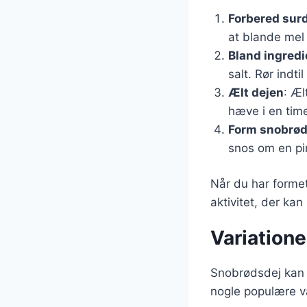
Forbered sur
at blande mel 
Bland ingred
salt. Rør indti
Ælt dejen
: Æl
hæve i en tim
Form snobrø
snos om en pi
Når du har formet 
aktivitet, der kan
Variatione
Snobrødsdej kan t
nogle populære va