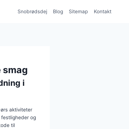
Snobrødsdej
Blog
Sitemap
Kontakt
e smag
dning i
rs aktiviteter
 festligheder og
ode til