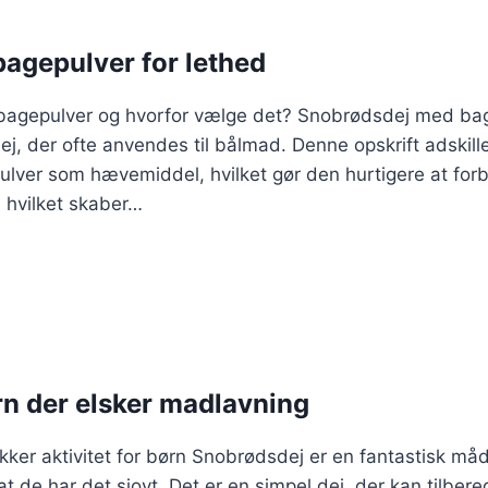
agepulver for lethed
agepulver og hvorfor vælge det? Snobrødsdej med bage
, der ofte anvendes til bålmad. Denne opskrift adskiller
lver som hævemiddel, hvilket gør den hurtigere at for
 hvilket skaber…
rn der elsker madlavning
ker aktivitet for børn Snobrødsdej er en fantastisk må
 de har det sjovt. Det er en simpel dej, der kan tilber