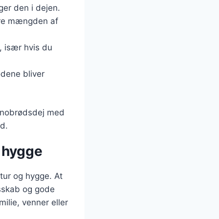
uger den i dejen.
tere mængden af
, især hvis du
ødene bliver
 snobrødsdej med
ød.
 hygge
tur og hygge. At
esskab og gode
ilie, venner eller