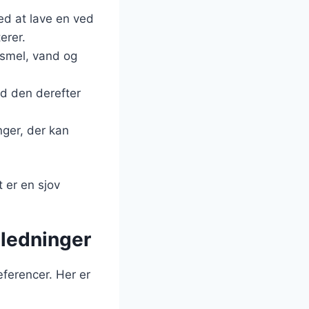
med at lave en ved
erer.
nsmel, vand og
Lad den derefter
nger, der kan
t er en sjov
nledninger
ferencer. Her er