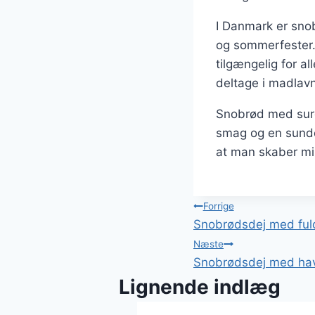
I Danmark er sno
og sommerfester. 
tilgængelig for a
deltage i madlavn
Snobrød med surde
smag og en sunde
at man skaber min
Indlægsnavi
Forrige
Snobrødsdej med fuld
Næste
Snobrødsdej med hav
Lignende indlæg