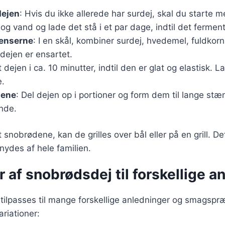
dejen
: Hvis du ikke allerede har surdej, skal du starte 
og vand og lade det stå i et par dage, indtil det ferment
ienserne
: I en skål, kombiner surdej, hvedemel, fuldkor
l dejen er ensartet.
t dejen i ca. 10 minutter, indtil den er glat og elastisk. 
e.
dene
: Del dejen op i portioner og form dem til lange stæ
nde.
snobrødene, kan de grilles over bål eller på en grill. De
 nydes af hele familien.
r af snobrødsdej til forskellige a
ilpasses til mange forskellige anledninger og smagspræ
riationer: