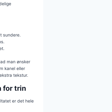
delige
et sundere.
ns.
et.
hvad man ønsker
m kanel eller
kstra tekstur.
for trin
tatet er det hele