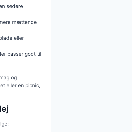
 en sødere
en mere mættende
lade eller
er passer godt til
 smag og
t eller en picnic,
dej
lge: