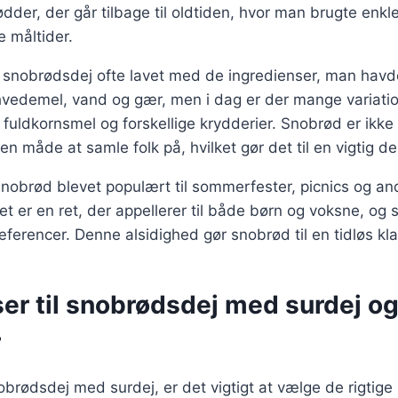
dder, der går tilbage til oldtiden, hvor man brugte enkle
 måltider.
ev snobrødsdej ofte lavet med de ingredienser, man hav
vedemel, vand og gær, men i dag er der mange variatio
, fuldkornsmel og forskellige krydderier. Snobrød er ikk
n måde at samle folk på, hvilket gør det til en vigtig d
snobrød blevet populært til sommerfester, picnics og a
t er en ret, der appellerer til både børn og voksne, og 
ferencer. Denne alsidighed gør snobrød til en tidløs kla
er til snobrødsdej med surdej o
r
brødsdej med surdej, er det vigtigt at vælge de rigtige 