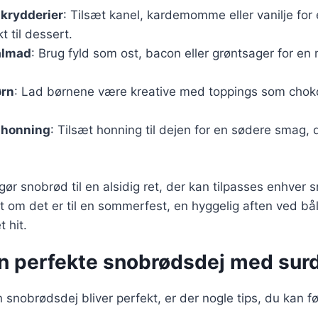
krydderier
: Tilsæt kanel, kardemomme eller vanilje for
t til dessert.
ålmad
: Brug fyld som ost, bacon eller grøntsager for 
ørn
: Lad børnene være kreative med toppings som choko
 honning
: Tilsæt honning til dejen for en sødere smag, d
 gør snobrød til en alsidig ret, der kan tilpasses enhver
 om det er til en sommerfest, en hyggelig aften ved båle
t hit.
en perfekte snobrødsdej med sur
in snobrødsdej bliver perfekt, er der nogle tips, du kan fø