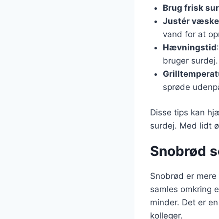
Brug frisk su
Justér væsk
vand for at op
Hævningstid
bruger surdej.
Grilltemperat
sprøde udenpå
Disse tips kan hj
surdej. Med lidt 
Snobrød s
Snobrød er mere 
samles omkring et
minder. Det er en
kolleger.