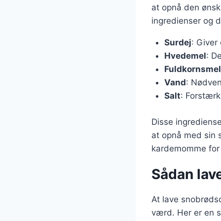
at opnå den ønsk
ingredienser og d
Surdej
: Giver
Hvedemel
: D
Fuldkornsmel
Vand
: Nødven
Salt
: Forstærk
Disse ingrediense
at opnå med sin s
kardemomme for e
Sådan lave
At lave snobrødsd
værd. Her er en s