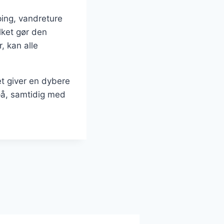
ing, vandreture
lket gør den
, kan alle
et giver en dybere
på, samtidig med