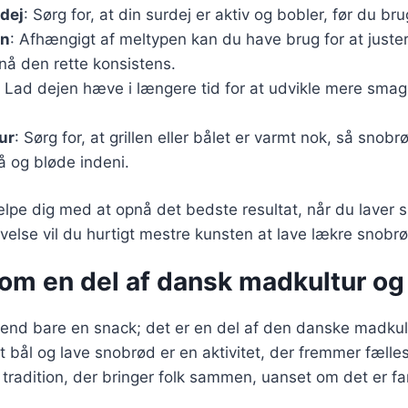
rdej
: Sørg for, at din surdej er aktiv og bobler, før du br
en
: Afhængigt af meltypen kan du have brug for at jus
nå den rette konsistens.
: Lad dejen hæve i længere tid for at udvikle mere smag
ur
: Sørg for, at grillen eller bålet er varmt nok, så snobr
 og bløde indeni.
ælpe dig med at opnå det bedste resultat, når du laver
øvelse vil du hurtigt mestre kunsten at lave lækre snobr
om en del af dansk madkultur og
end bare en snack; det er en del af den danske madkul
 bål og lave snobrød er en aktivitet, der fremmer fæll
 tradition, der bringer folk sammen, uanset om det er fam