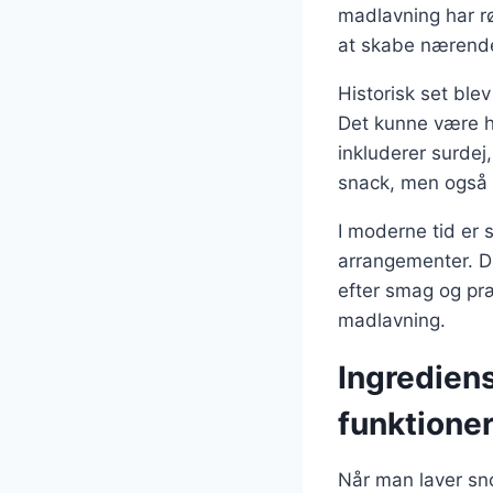
madlavning har rø
at skabe nærende
Historisk set bl
Det kunne være h
inkluderer surdej
snack, men også e
I moderne tid er 
arrangementer. De
efter smag og præ
madlavning.
Ingrediens
funktione
Når man laver sno