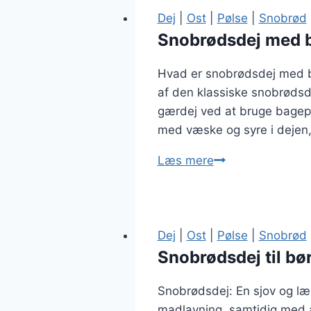
Dej
|
Ost
|
Pølse
|
Snobrød
Snobrødsdej med b
Hvad er snobrødsdej med b
af den klassiske snobrødsdej
gærdej ved at bruge bagepu
med væske og syre i dejen,
Snobrødsdej
Læs mere
med
bagepulver
for
lethed
Dej
|
Ost
|
Pølse
|
Snobrød
Snobrødsdej til bø
Snobrødsdej: En sjov og læk
madlavning, samtidig med at