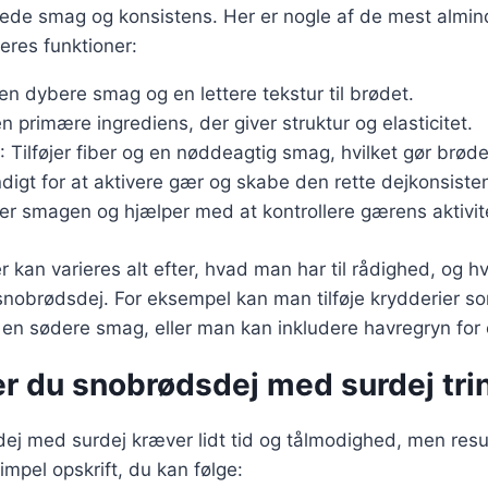
ede smag og konsistens. Her er nogle af de mest almin
eres funktioner:
 en dybere smag og en lettere tekstur til brødet.
en primære ingrediens, der giver struktur og elasticitet.
: Tilføjer fiber og en nøddeagtig smag, hvilket gør brød
digt for at aktivere gær og skabe den rette dejkonsiste
er smagen og hjælper med at kontrollere gærens aktivit
r kan varieres alt efter, hvad man har til rådighed, og 
nobrødsdej. For eksempel kan man tilføje krydderier so
n sødere smag, eller man kan inkludere havregryn for e
r du snobrødsdej med surdej trin 
ej med surdej kræver lidt tid og tålmodighed, men resul
impel opskrift, du kan følge: