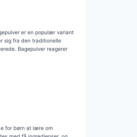
pulver er en populær variant
 sig fra den traditionelle
berede. Bagepulver reagerer
de for børn at lære om
edes med få ingredienser, og