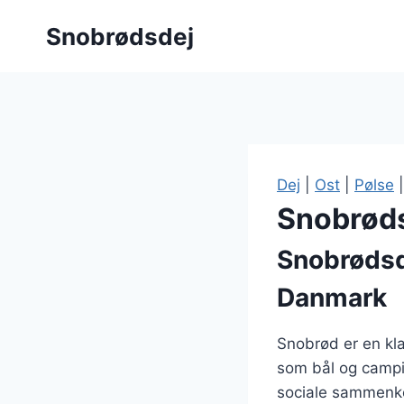
Fortsæt
Snobrødsdej
til
indhold
Dej
|
Ost
|
Pølse
Snobrøds
Snobrødsde
Danmark
Snobrød er en kla
som bål og campin
sociale sammenkom