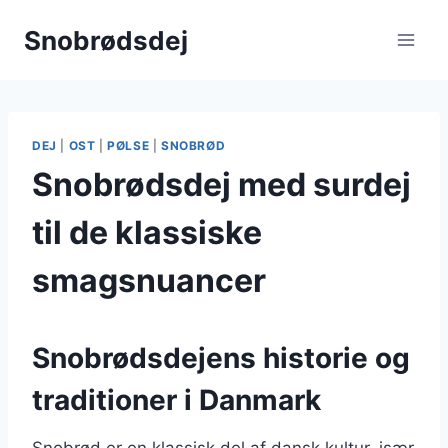
Fortsæt
Snobrødsdej
til
indhold
DEJ
|
OST
|
PØLSE
|
SNOBRØD
Snobrødsdej med surdej
til de klassiske
smagsnuancer
Snobrødsdejens historie og
traditioner i Danmark
Snobrød er en klassisk del af dansk kultur, især