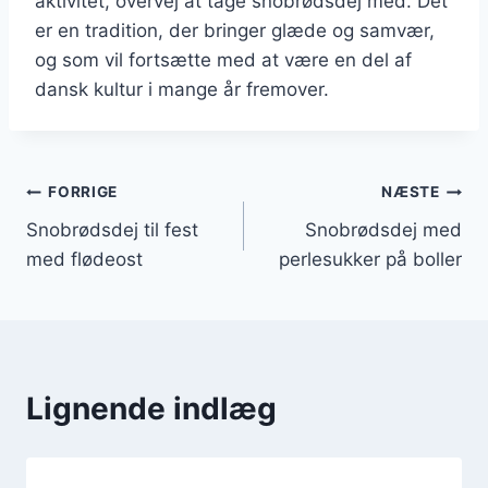
aktivitet, overvej at tage snobrødsdej med. Det
er en tradition, der bringer glæde og samvær,
og som vil fortsætte med at være en del af
dansk kultur i mange år fremover.
Indlægsnavigation
FORRIGE
NÆSTE
Snobrødsdej til fest
Snobrødsdej med
med flødeost
perlesukker på boller
Lignende indlæg