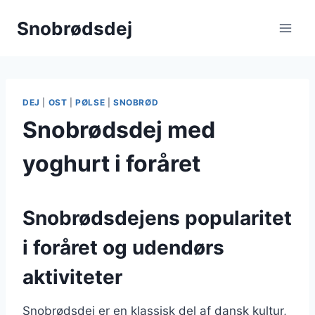
Fortsæt
Snobrødsdej
til
indhold
DEJ
|
OST
|
PØLSE
|
SNOBRØD
Snobrødsdej med
yoghurt i foråret
Snobrødsdejens popularitet
i foråret og udendørs
aktiviteter
Snobrødsdej er en klassisk del af dansk kultur,