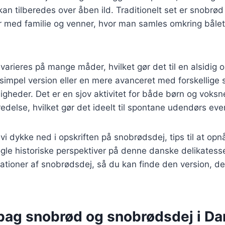
an tilberedes over åben ild. Traditionelt set er snobrød
r med familie og venner, hvor man samles omkring båle
arieres på mange måder, hvilket gør det til en alsidig o
impel version eller en mere avanceret med forskellige 
gheder. Det er en sjov aktivitet for både børn og voksn
edelse, hvilket gør det ideelt til spontane udendørs eve
l vi dykke ned i opskriften på snobrødsdej, tips til at op
le historiske perspektiver på denne danske delikatesse.
riationer af snobrødsdej, så du kan finde den version, de
 bag snobrød og snobrødsdej i D