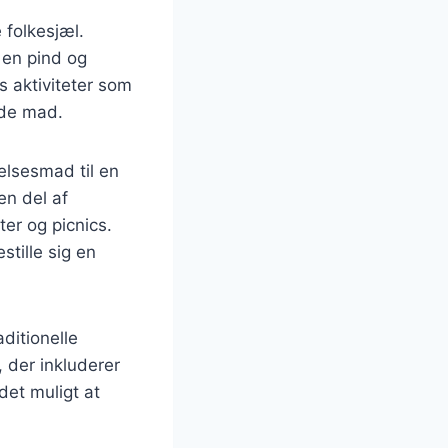
 folkesjæl.
 en pind og
s aktiviteter som
nde mad.
velsesmad til en
en del af
er og picnics.
tille sig en
ditionelle
, der inkluderer
det muligt at