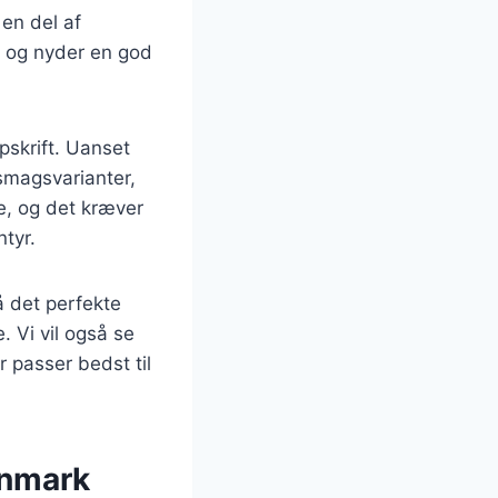
 en del af
t og nyder en god
pskrift. Uanset
smagsvarianter,
e, og det kræver
ntyr.
nå det perfekte
 Vi vil også se
r passer bedst til
anmark