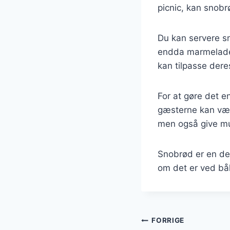
picnic, kan snobr
Du kan servere sn
endda marmelade. 
kan tilpasse der
For at gøre det e
gæsterne kan vælg
men også give mu
Snobrød er en del
om det er ved bål
Indlægsnavi
FORRIGE