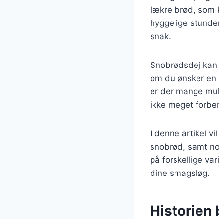
lækre brød, som k
hyggelige stunde
snak.
Snobrødsdej kan v
om du ønsker en s
er der mange muli
ikke meget forber
I denne artikel vi
snobrød, samt nog
på forskellige va
dine smagsløg.
Historien