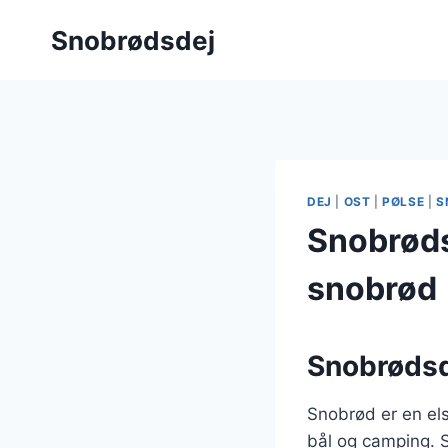
Fortsæt
Snobrødsdej
til
indhold
DEJ
|
OST
|
PØLSE
|
S
Snobrødsd
snobrød
Snobrødsde
Snobrød er en els
bål og camping. S