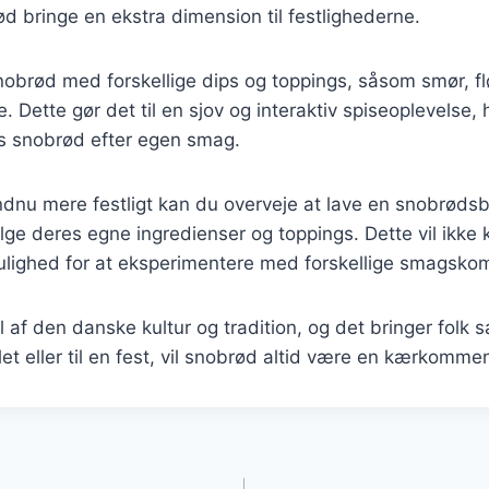
ød bringe en ekstra dimension til festlighederne.
obrød med forskellige dips og toppings, såsom smør, fl
Dette gør det til en sjov og interaktiv spiseoplevelse,
es snobrød efter egen smag.
ndnu mere festligt kan du overveje at lave en snobrødsb
e deres egne ingredienser og toppings. Dette vil ikke 
lighed for at eksperimentere med forskellige smagskom
 af den danske kultur og tradition, og det bringer fol
et eller til en fest, vil snobrød altid være en kærkomme
gation