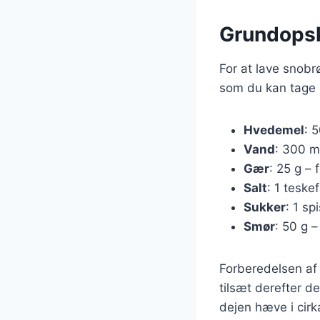
Grundopsk
For at lave snobr
som du kan tage 
Hvedemel
: 5
Vand
: 300 m
Gær
: 25 g – 
Salt
: 1 tesk
Sukker
: 1 sp
Smør
: 50 g –
Forberedelsen af
tilsæt derefter de
dejen hæve i cirka