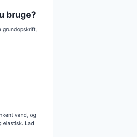
du bruge?
 grundopskrift,
unkent vand, og
g elastisk. Lad