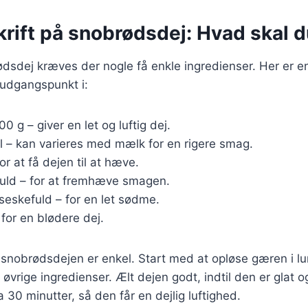
rift på snobrødsdej: Hvad skal 
ødsdej kræves der nogle få enkle ingredienser. Her er en
udgangspunkt i:
00 g – giver en let og luftig dej.
l – kan varieres med mælk for en rigere smag.
for at få dejen til at hæve.
efuld – for at fremhæve smagen.
iseskefuld – for en let sødme.
 for en blødere dej.
 snobrødsdejen er enkel. Start med at opløse gæren i l
 øvrige ingredienser. Ælt dejen godt, indtil den er glat o
 30 minutter, så den får en dejlig luftighed.