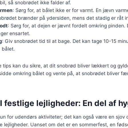
bil, så snobrødet ikke falder af.
armen
: Sørg for, at bålet ikke er for varmt. En jævn varme
obrødet brænder på ydersiden, mens det stadig er råt i
godt
: Sørg for, at dejen er jævnt fordelt omkring pinden. D
ger ensartet.
g
: Giv snobrødet tid til at bage. Det kan tage 10-15 min
 bålet.
 tips kan du sikre, at dit snobrød bliver lækkert og gyld
 sidde omkring bålet og vente på, at snobrødet bliver f
l festlige lejligheder: En del af 
un for udendørs aktiviteter; det kan også være en sjov 
tlige lejligheder. Uanset om det er en sommerfest, en føds