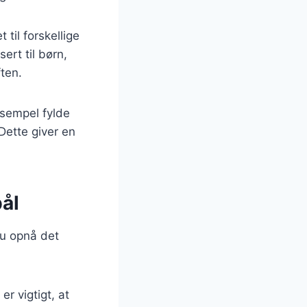
til forskellige
rt til børn,
ten.
ksempel fylde
Dette giver en
bål
du opnå det
er vigtigt, at