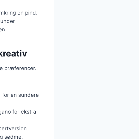
mkring en pind.
f under
en.
kreativ
ne præferencer.
l for en sundere
gano for ekstra
sertversion.
lig sødme.