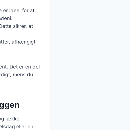
 er ideel for at
ndeni.
ette sikrer, at
utter, afhængigt
ent. Det er en del
ærdigt, mens du
hyggen
og lækker
elsdag eller en