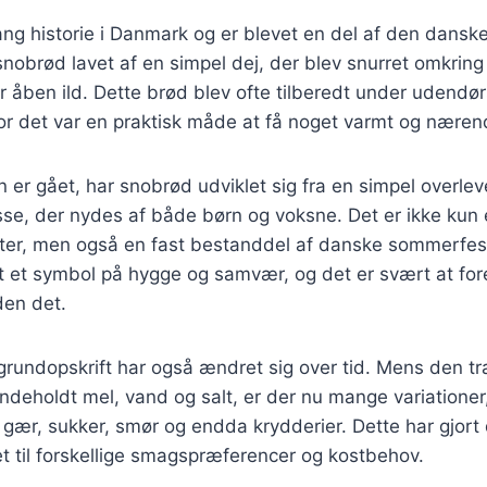
ng historie i Danmark og er blevet en del af den danske
 snobrød lavet af en simpel dej, der blev snurret omkring
r åben ild. Dette brød blev ofte tilberedt under udendør
hvor det var en praktisk måde at få noget varmt og nære
en er gået, har snobrød udviklet sig fra en simpel overle
se, der nydes af både børn og voksne. Det er ikke kun 
eter, men også en fast bestanddel af danske sommerfest
 et symbol på hygge og samvær, og det er svært at fores
en det.
undopskrift har også ændret sig over tid. Mens den tra
 indeholdt mel, vand og salt, er der nu mange variationer
gær, sukker, smør og endda krydderier. Dette har gjort 
t til forskellige smagspræferencer og kostbehov.