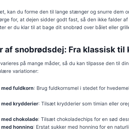
et, kan du forme den til lange stænger og snurre dem o
sørge for, at dejen sidder godt fast, så den ikke falder a
r er du klar til at bage dit snobrød over bålet eller grill
r af snobrødsdej: Fra klassisk til 
varieres på mange måder, så du kan tilpasse den til di
lære variationer:
 med fuldkorn
: Brug fuldkornsmel i stedet for hvedeme
 med krydderier
: Tilsæt krydderier som timian eller ore
 med chokolade
: Tilsæt chokoladechips for en sød des
 med honning
: Erstat sukker med honning for en natur