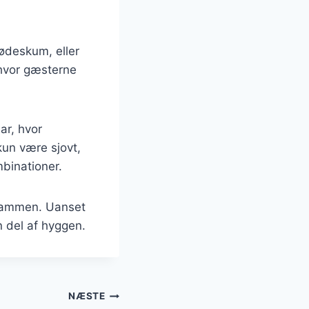
ødeskum, eller
 hvor gæsterne
ar, hvor
kun være sjovt,
binationer.
k sammen. Uanset
n del af hyggen.
NÆSTE