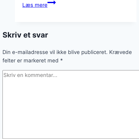
Snobrødsdej
Læs mere
med
bagepulver
til
Skriv et svar
fest
Din e-mailadresse vil ikke blive publiceret.
Krævede
felter er markeret med
*