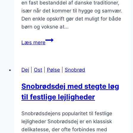
en fast bestanddel af danske traditioner,
især når det kommer til hygge og samvær.
Den enkle opskrift gør det muligt for både
børn og voksne at…
Snobrødsdej
Læs mere
med
fuldkorn
til
Dej
|
Ost
|
Pølse
|
Snobrød
sommerfest
Snobrødsdej med stegte løg
til festlige lejligheder
Snobrødsdejens popularitet til festlige
lejligheder Snobrødsdej er en klassisk
delikatesse, der ofte forbindes med