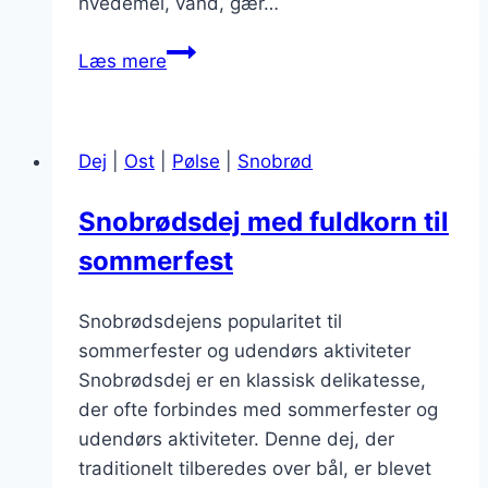
hvedemel, vand, gær…
Snobrødsdej
Læs mere
og
grill:
Kombinationen,
Dej
|
Ost
|
Pølse
|
Snobrød
du
skal
Snobrødsdej med fuldkorn til
prøve
sommerfest
Snobrødsdejens popularitet til
sommerfester og udendørs aktiviteter
Snobrødsdej er en klassisk delikatesse,
der ofte forbindes med sommerfester og
udendørs aktiviteter. Denne dej, der
traditionelt tilberedes over bål, er blevet