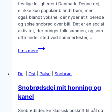
festlige lejligheder i Danmark. Denne dej
er ikke kun populær blandt børn, men
også blandt voksne, der nyder at tilberede
og spise snobrød over bål. Det er en social
aktivitet, der bringer folk sammen, og som
ofte finder sted ved sommerfester,…
Snobrødsdej
Læs mere
med
stegte
løg
Dej
|
Ost
|
Pølse
|
Snobrød
til
festlige
Snobrødsdej mit honning og
lejligheder
kanel
Snobrødsdej: En klassisk opskrift til bål og