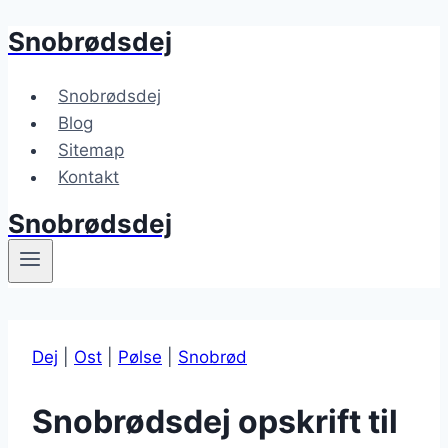
Snobrødsdej
Fortsæt
til
indhold
Snobrødsdej
Blog
Sitemap
Kontakt
Snobrødsdej
Dej
|
Ost
|
Pølse
|
Snobrød
Snobrødsdej opskrift til