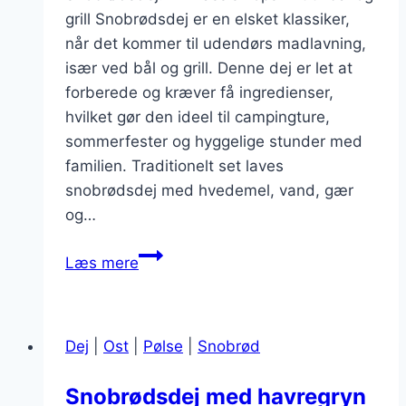
grill Snobrødsdej er en elsket klassiker,
når det kommer til udendørs madlavning,
især ved bål og grill. Denne dej er let at
forberede og kræver få ingredienser,
hvilket gør den ideel til campingture,
sommerfester og hyggelige stunder med
familien. Traditionelt set laves
snobrødsdej med hvedemel, vand, gær
og…
Snobrødsdej
Læs mere
mit
honning
og
Dej
|
Ost
|
Pølse
|
Snobrød
kanel
Snobrødsdej med havregryn