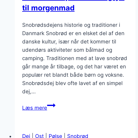
til morgenmad
Snobrødsdejens historie og traditioner i
Danmark Snobrød er en elsket del af den
danske kultur, især når det kommer til
udendørs aktiviteter som bålmad og
camping. Traditionen med at lave snobrød
går mange år tilbage, og det har været en
populær ret blandt både børn og voksne.
Snobrødsdej blev ofte lavet af en simpel
dej,…
Snobrødsdej
Læs mere
med
havregryn
til
Dej
|
Ost
|
Pølse
|
Snobrød