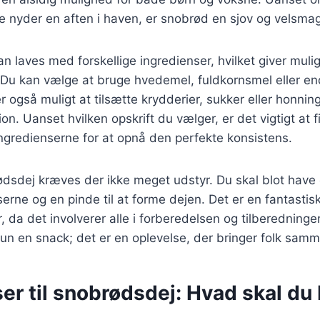
e nyder en aften i haven, er snobrød en sjov og velsmag
 laves med forskellige ingredienser, hvilket giver mulig
 Du kan vælge at bruge hvedemel, fuldkornsmel eller en
er også muligt at tilsætte krydderier, sukker eller honnin
on. Uanset hvilken opskrift du vælger, er det vigtigt at 
ngredienserne for at opnå den perfekte konsistens.
ødsdej kræves der ikke meget udstyr. Du skal blot have e
rne og en pinde til at forme dejen. Det er en fantastisk 
r, da det involverer alle i forberedelsen og tilberedning
un en snack; det er en oplevelse, der bringer folk sam
er til snobrødsdej: Hvad skal du