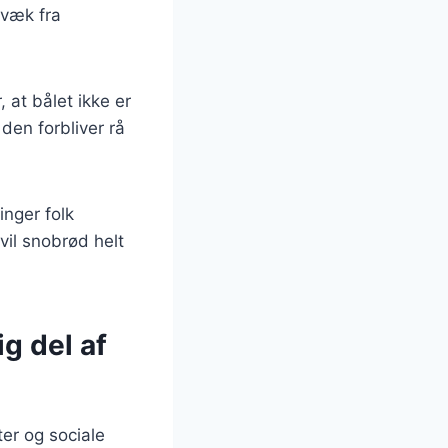
 væk fra
 at bålet ikke er
den forbliver rå
inger folk
il snobrød helt
g del af
ter og sociale