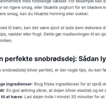
erimentere med forskellige væsker. For eksempel kan d
or en rigere smag, eller tilsætte yoghurt for en blødere 
re smag, kan du tilsætte honning eller sukker.
rød til børn, kan det være sjovt at lade dem dekorere 
s, nødder eller frugt. Dette gør madlavningen til en sjov
milien.
en perfekte snobrødsdej: Sådan l
in snobrødsdej bliver perfekt, er der nogle tips, du kan fø
ige ingredienser
: Brug friske ingredienser for at opnå
dt
: En god æltning sikrer, at dejen bliver elastisk og let 
 til at hæve
: Lad dejen hvile i mindst 30 minutter for a