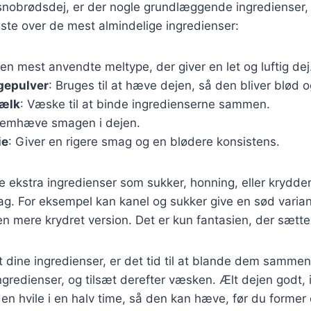
 snobrødsdej, er der nogle grundlæggende ingredienser,
liste over de mest almindelige ingredienser:
Den mest anvendte meltype, der giver en let og luftig dej
gepulver
: Bruges til at hæve dejen, så den bliver blød 
mælk
: Væske til at binde ingredienserne sammen.
 fremhæve smagen i dejen.
ie
: Giver en rigere smag og en blødere konsistens.
e ekstra ingredienser som sukker, honning, eller krydderi
ag. For eksempel kan kanel og sukker give en sød varian
en mere krydret version. Det er kun fantasien, der sætt
 dine ingredienser, er det tid til at blande dem sammen
ngredienser, og tilsæt derefter væsken. Ælt dejen godt, i
den hvile i en halv time, så den kan hæve, før du forme