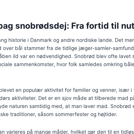
bag snobrødsdej: Fra fortid til nu
ng historie i Danmark og andre nordiske lande. Det men
 over bål stammer fra de tidlige jæger-samler-samfund
åben ild var en nødvendighed. Snobrød blev ofte lavet 
sociale sammenkomster, hvor folk samledes omkring båle
blevet en populær aktivitet for familier og venner, især 
rs aktiviteter. Det er en sjov måde at tilberede mad på
nyde naturen samtidig med, at man laver mad. Snobrød 
ske traditioner, såsom sommerfester og højtider.
 varieres på mange måder, hvilket gør den til en tidløs 