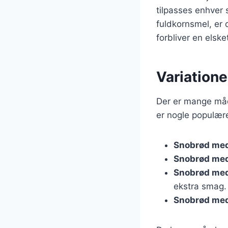
tilpasses enhver 
fuldkornsmel, er 
forbliver en elsk
Variatione
Der er mange måd
er nogle populære
Snobrød me
Snobrød med
Snobrød med
ekstra smag.
Snobrød med