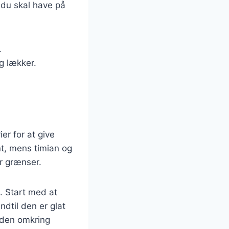
 du skal have på
.
og lækker.
er for at give
t, mens timian og
er grænser.
. Start med at
ndtil den er glat
r den omkring