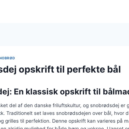
NOBRØD
ej opskrift til perfekte bål
j: En klassisk opskrift til bålma
ket del af den danske friluftskultur, og snobrødsdej er 
. Traditionelt set laves snobrødsdejen over bål, hvor 
g grilles til perfektion. Denne opskrift kan varieres på
il en alsidig mulighed for både børn og voksne. Uanset 