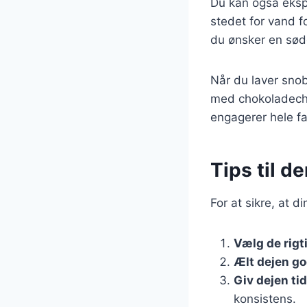
Du kan også eksp
stedet for vand f
du ønsker en søde
Når du laver snob
med chokoladechip
engagerer hele fa
Tips til d
For at sikre, at d
Vælg de rigt
Ælt dejen go
Giv dejen tid
konsistens.