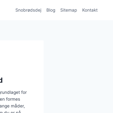
Snobrødsdej
Blog
Sitemap
Kontakt
d
grundlaget for
den formes
 mange måder,
om du er på