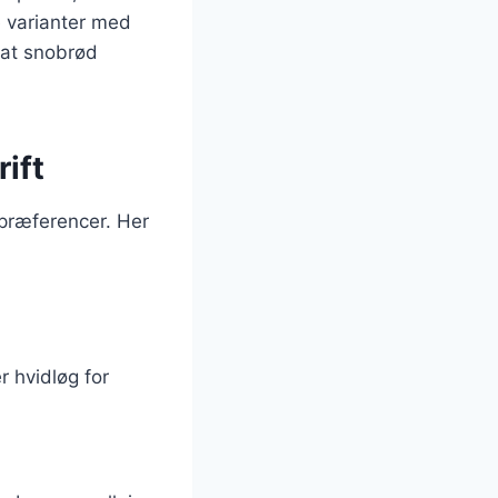
e varianter med
 at snobrød
ift
 præferencer. Her
r hvidløg for