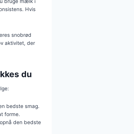
u bruge mælk i
konsistens. Hvis
deres snobrød
 aktivitet, der
ykkes du
lge:
 den bedste smag.
at forme.
t opnå den bedste