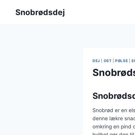
Fortsæt
Snobrødsdej
til
indhold
DEJ
|
OST
|
PØLSE
|
S
Snobrødsd
Snobrødsde
Snobrød er en els
denne lækre snack
omkring en pind o
hvilket gør den t