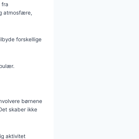
 fra
ig atmosfære,
lbyde forskellige
opulær.
involvere børnene
Det skaber ikke
g aktivitet