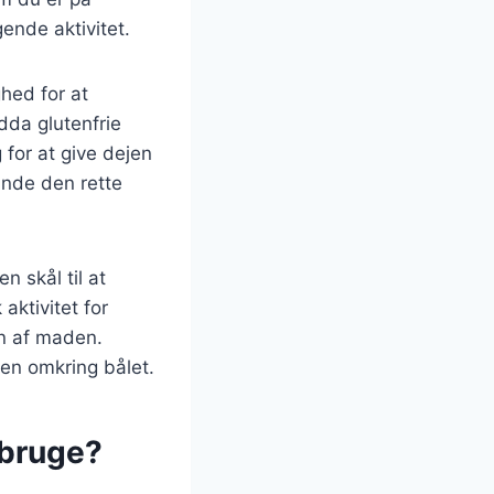
ende aktivitet.
hed for at
dda glutenfrie
g for at give dejen
finde den rette
n skål til at
aktivitet for
en af maden.
men omkring bålet.
 bruge?