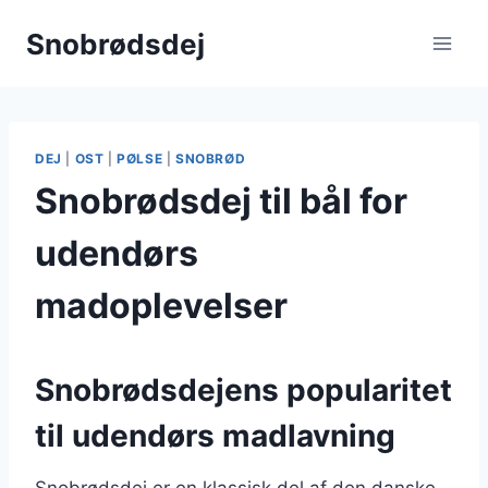
Fortsæt
Snobrødsdej
til
indhold
DEJ
|
OST
|
PØLSE
|
SNOBRØD
Snobrødsdej til bål for
udendørs
madoplevelser
Snobrødsdejens popularitet
til udendørs madlavning
Snobrødsdej er en klassisk del af den danske