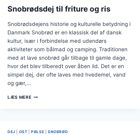
FORÅRET
Snobrødsdej til friture og ris
Snobrødsdejens historie og kulturelle betydning i
Danmark Snobrød er en klassisk del af dansk
kultur, især i forbindelse med udendørs
aktiviteter som bålmad og camping. Traditionen
med at lave snobrød går tilbage til gamle dage,
hvor det blev tilberedt over åben ild. Det er en
simpel dej, der ofte laves med hvedemel, vand
og gær,…
SNOBRØDSDEJ
LÆS MERE
TIL
FRITURE
OG
RIS
DEJ
|
OST
|
PØLSE
|
SNOBRØD