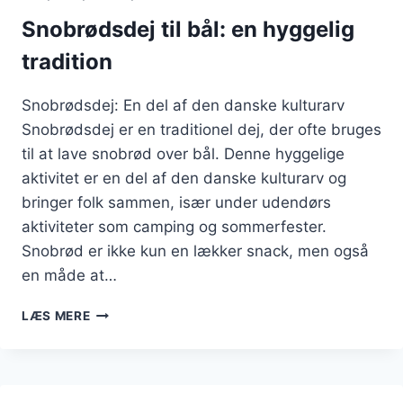
SUND
UDGAVE
Snobrødsdej til bål: en hyggelig
tradition
Snobrødsdej: En del af den danske kulturarv
Snobrødsdej er en traditionel dej, der ofte bruges
til at lave snobrød over bål. Denne hyggelige
aktivitet er en del af den danske kulturarv og
bringer folk sammen, især under udendørs
aktiviteter som camping og sommerfester.
Snobrød er ikke kun en lækker snack, men også
en måde at…
SNOBRØDSDEJ
LÆS MERE
TIL
BÅL:
EN
HYGGELIG