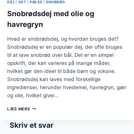
DEJ
|
OST
|
PØLSE
|
SNOBRØD
Snobrødsdej med olie og
havregryn
Hvad er snobrødsdej, og hvordan bruges det?
Snobrødsdej er en populær dej, der ofte bruges
til at lave snobrød over bål. Det er en simpel
opskrift, der kan varieres på mange måder,
hvilket gør den ideel til både børn og voksne.
Snobrødsdej kan laves med forskellige
ingredienser, herunder hvedemel, havregryn, gær
og olie, hvilket giver…
SNOBRØDSDEJ
LÆS MERE
MED
OLIE
Skriv et svar
OG
HAVREGRYN