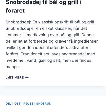
Snobrødsdej til bål og grill i
foråret
Snobrødsdej: En klassisk opskrift til bål og grill
Snobrødsdej er en elsket klassiker, når det
kommer til madlavning over bål og grill. Denne
dej er let at forberede og kræver få ingredienser,
hvilket gør den ideel til udendørs aktiviteter i
foråret. Traditionelt set laves snobrødsdej med
hvedemel, vand, gær og salt, men der findes
mange…
SNOBRØDSDEJ
LÆS MERE
TIL
BÅL
OG
GRILL
I
DEJ
|
OST
|
PØLSE
|
SNOBRØD