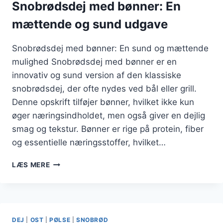
Snobrødsdej med bønner: En
mættende og sund udgave
Snobrødsdej med bønner: En sund og mættende
mulighed Snobrødsdej med bønner er en
innovativ og sund version af den klassiske
snobrødsdej, der ofte nydes ved bål eller grill.
Denne opskrift tilføjer bønner, hvilket ikke kun
øger næringsindholdet, men også giver en dejlig
smag og tekstur. Bønner er rige på protein, fiber
og essentielle næringsstoffer, hvilket…
SNOBRØDSDEJ
LÆS MERE
MED
BØNNER:
EN
MÆTTENDE
OG
DEJ
|
OST
|
PØLSE
|
SNOBRØD