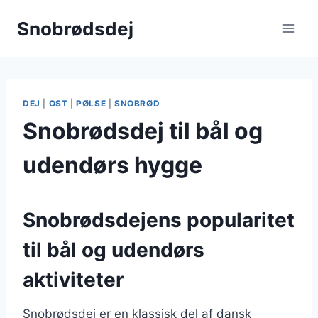
Fortsæt
Snobrødsdej
til
indhold
DEJ
|
OST
|
PØLSE
|
SNOBRØD
Snobrødsdej til bål og
udendørs hygge
Snobrødsdejens popularitet
til bål og udendørs
aktiviteter
Snobrødsdej er en klassisk del af dansk