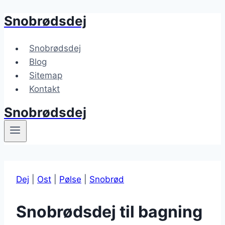
Snobrødsdej
Fortsæt
til
indhold
Snobrødsdej
Blog
Sitemap
Kontakt
Snobrødsdej
Dej
|
Ost
|
Pølse
|
Snobrød
Snobrødsdej til bagning