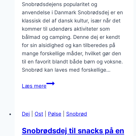
Snobrødsdejens popularitet og
anvendelse i Danmark Snobrødsdej er en
klassisk del af dansk kultur, især når det
kommer til udendørs aktiviteter som
bålmad og camping. Denne dej er kendt
for sin alsidighed og kan tilberedes på
mange forskellige måder, hvilket gør den
til en favorit blandt både børn og voksne.
Snobrød kan laves med forskellige…
Snobrødsdej
Læs mere
med
honning
der
Dej
|
Ost
|
Pølse
|
Snobrød
forkæler
Snobrødsdej til snacks på en