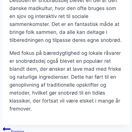
Desuden er snobrødsdej blevet en del af den
danske madkultur, hvor den ofte bruges som
en sjov og interaktiv ret til sociale
sammenkomster. Det er en fantastisk måde at
bringe folk sammen, da alle kan deltage i
tilberedningen og tilpasse deres egne snobrød.
Med fokus på bæredygtighed og lokale råvarer
er snobrødsdej også blevet en populær ret
blandt dem, der ønsker at lave mad med friske
og naturlige ingredienser. Dette har ført til en
genoplivning af traditionelle opskrifter og
metoder, hvilket gør snobrød til en tidløs
klassiker, der fortsat vil være elsket i mange år
fremover.
Indlægsnavigation
Forrige