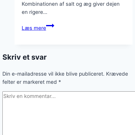
Kombinationen af salt og æg giver dejen
en rigere…
Snobrødsdej
Læs mere
med
salt
og
Skriv et svar
æg
Din e-mailadresse vil ikke blive publiceret.
Krævede
felter er markeret med
*