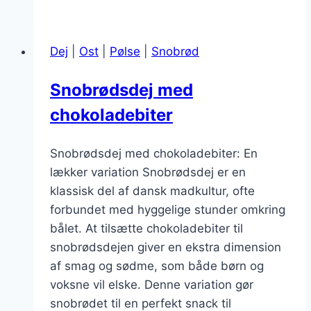
flødeost
og
Dej
|
Ost
|
Pølse
|
Snobrød
tomater
Snobrødsdej med
chokoladebiter
Snobrødsdej med chokoladebiter: En
lækker variation Snobrødsdej er en
klassisk del af dansk madkultur, ofte
forbundet med hyggelige stunder omkring
bålet. At tilsætte chokoladebiter til
snobrødsdejen giver en ekstra dimension
af smag og sødme, som både børn og
voksne vil elske. Denne variation gør
snobrødet til en perfekt snack til