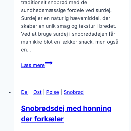
traditionelt snobrød med de
sundhedsmæssige fordele ved surdej.
Surdej er en naturlig hævemiddel, der
skaber en unik smag og tekstur i brødet.
Ved at bruge surdej i snobrødsdejen får
man ikke blot en lækker snack, men også
en…
Snobrødsdej
Læs mere
med
surdej
for
Dej
|
Ost
|
Pølse
|
Snobrød
naturlig
hævning
Snobrødsdej med honning
der forkæler