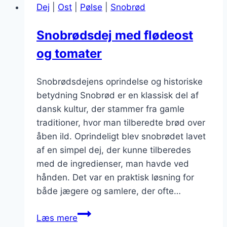
Dej
|
Ost
|
Pølse
|
Snobrød
en
hyggelig
Snobrødsdej med flødeost
aften
og tomater
Snobrødsdejens oprindelse og historiske
betydning Snobrød er en klassisk del af
dansk kultur, der stammer fra gamle
traditioner, hvor man tilberedte brød over
åben ild. Oprindeligt blev snobrødet lavet
af en simpel dej, der kunne tilberedes
med de ingredienser, man havde ved
hånden. Det var en praktisk løsning for
både jægere og samlere, der ofte…
Snobrødsdej
Læs mere
med