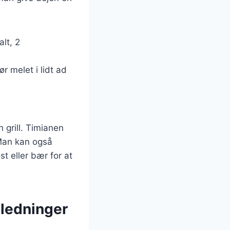
lt, 2
r melet i lidt ad
n grill. Timianen
 Man kan også
t eller bær for at
nledninger