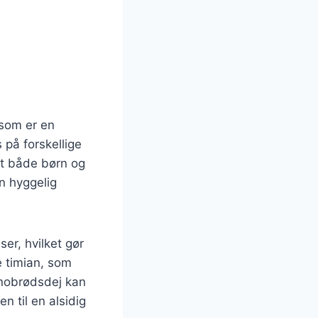
 som er en
 på forskellige
ndt både børn og
n hyggelig
er, hvilket gør
e timian, som
Snobrødsdej kan
n til en alsidig