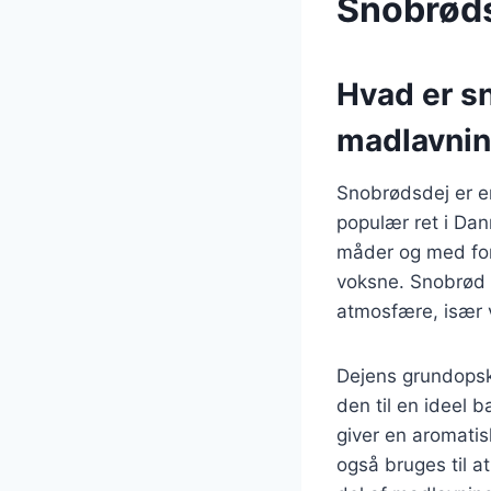
Snobrøds
Hvad er s
madlavni
Snobrødsdej er en
populær ret i Dan
måder og med fors
voksne. Snobrød t
atmosfære, især 
Dejens grundopskr
den til en ideel 
giver en aromatis
også bruges til at