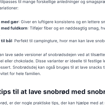
ilpasses til mange forskellige anledninger og smagspræ
riationer:
j med gær
: Giver en luftigere konsistens og en lettere 
 med fuldkorn
: Tilføjer fiber og en nøddeagtig smag, hvi
.
til bål
: Perfekt til campingture, hvor man kan lave snob
n lave søde versioner af snobrødsdejen ved at tilsætte
 eller chokolade. Disse varianter er ideelle til festlige le
sert. Snobrødsdej kan også bruges til at lave snacks til
ivitet for hele familien.
tips til at lave snobrød med sno
rød, er der nogle praktiske tips, der kan hjælpe med at s