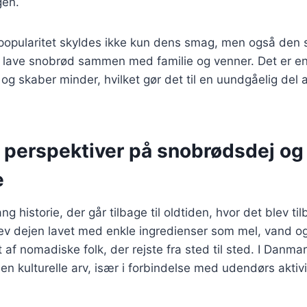
gen.
opularitet skyldes ikke kun dens smag, men også den s
 lave snobrød sammen med familie og venner. Det er en 
g skaber minder, hvilket gør det til en uundgåelig del
e perspektiver på snobrødsdej og
e
g historie, der går tilbage til oldtiden, hvor det blev t
blev dejen lavet med enkle ingredienser som mel, vand og
t af nomadiske folk, der rejste fra sted til sted. I Danm
den kulturelle arv, især i forbindelse med udendørs aktiv