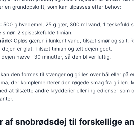
er en grundopskrift, som kan tilpasses efter behov:
r
: 500 g hvedemel, 25 g gær, 300 ml vand, 1 teskefuld sa
 smør, 2 spiseskefulde timian.
måde
: Opløs gæren i lunkent vand, tilsæt smør og salt. Rø
l dejen er glat. Tilsæt timian og ælt dejen godt.
 dejen hæve i 30 minutter, så den bliver luftig.
 kan den formes til stænger og grilles over bål eller på e
aroma, der komplementerer den røgede smag fra grillen.
d at tilsætte andre krydderier eller ingredienser som os
anter.
r af snobrødsdej til forskellige a