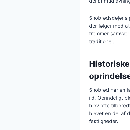
del af madlavnin
Snobrødsdejens p
der følger med at
fremmer samvær o
traditioner.
Historisk
oprindels
Snobrød har en lan
ild. Oprindeligt 
blev ofte tilbered
blevet en del af 
festligheder.