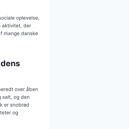
ociale oplevelse,
aktivitet, der
 af mange danske
 dens
ilberedt over åben
 salt, og den
ark er snobrød
iteter og