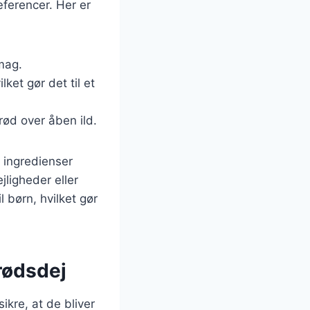
ferencer. Her er
smag.
lket gør det til et
rød over åben ild.
 ingredienser
jligheder eller
 børn, hvilket gør
brødsdej
ikre, at de bliver