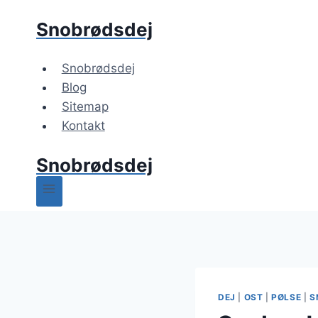
Fortsæt
Snobrødsdej
til
indhold
Snobrødsdej
Blog
Sitemap
Kontakt
Snobrødsdej
DEJ
|
OST
|
PØLSE
|
S