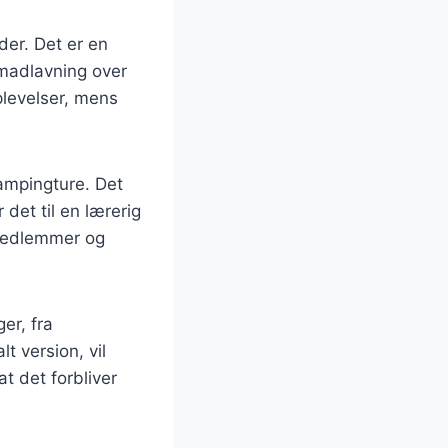
der. Det er en
 madlavning over
plevelser, mens
ampingture. Det
 det til en lærerig
medlemmer og
er, fra
t version, vil
t det forbliver