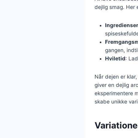
dejlig smag. Her 
Ingrediense
spiseskefulde
Fremgangs
gangen, indti
Hviletid
: Lad
Når dejen er klar,
giver en dejlig 
eksperimentere me
skabe unikke vari
Variatione