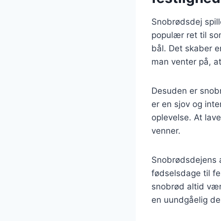
Snobrødsdej spille
populær ret til s
bål. Det skaber e
man venter på, at
Desuden er snobrø
er en sjov og inte
oplevelse. At la
venner.
Snobrødsdejens al
fødselsdage til f
snobrød altid vær
en uundgåelig de