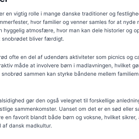
r en vigtig rolle i mange danske traditioner og festlighe
ommerfester, hvor familier og venner samles for at nyde
n hyggelig atmosfære, hvor man kan dele historier og o
 snobrødet bliver færdigt.
d ofte en del af udendørs aktiviteter som picnics og c
raktiv måde at involvere børn i madlavningen, hvilket gør
ve snobrød sammen kan styrke båndene mellem familie
sidighed gør den også velegnet til forskellige anledning
estlige sammenkomster. Uanset om det er en sød eller sal
e en favorit blandt både børn og voksne, hvilket sikrer, a
l af dansk madkultur.