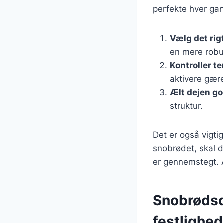
perfekte hver ga
Vælg det rig
en mere robu
Kontroller t
aktivere gære
Ælt dejen go
struktur.
Det er også vigtigt
snobrødet, skal d
er gennemstegt. A
Snobrødsde
festlighed