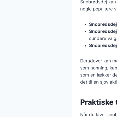
Snobrødsdej kan t
nogle populære va
Snobrødsde
Snobrødsdej
sundere valg
Snobrødsdej 
Derudover kan ma
som honning, kanel
som en lækker des
det til en sjov akt
Praktiske 
Når du laver snob