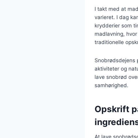
I takt med at mad
varieret. I dag k
krydderier som ti
madlavning, hvor 
traditionelle opskr
Snobrødsdejens po
aktiviteter og na
lave snobrød over 
samhørighed.
Opskrift 
ingredien
At lave snobrødsd