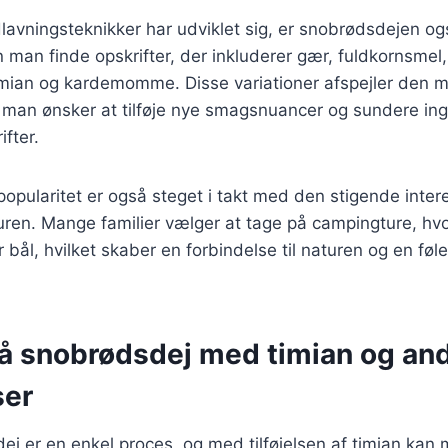
lavningsteknikker har udviklet sig, er snobrødsdejen o
an man finde opskrifter, der inkluderer gær, fuldkornsme
mian og kardemomme. Disse variationer afspejler den mo
man ønsker at tilføje nye smagsnuancer og sundere ingr
ifter.
pularitet er også steget i takt med den stigende inter
turen. Mange familier vælger at tage på campingture, hv
bål, hvilket skaber en forbindelse til naturen og en føle
på snobrødsdej med timian og an
ser
ej er en enkel proces, og med tilføjelsen af timian kan