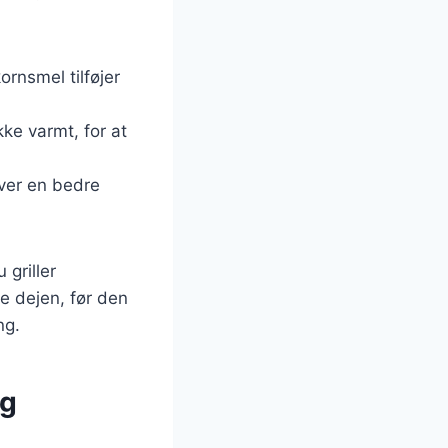
ornsmel tilføjer
kke varmt, for at
iver en bedre
 griller
de dejen, før den
ng.
og