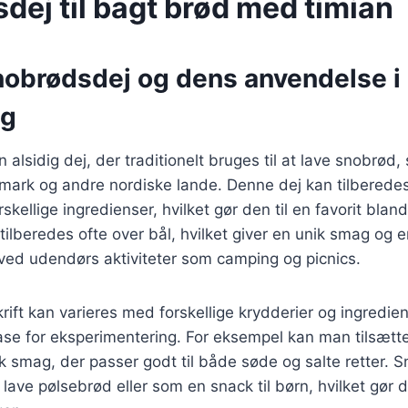
dej til bagt brød med timian
nobrødsdej og dens anvendelse i
ng
 alsidig dej, der traditionelt bruges til at lave snobrød,
mark og andre nordiske lande. Denne dej kan tilberedes
kellige ingredienser, hvilket gør den til en favorit bla
ilberedes ofte over bål, hvilket giver en unik smag og e
ved udendørs aktiviteter som camping og picnics.
ift kan varieres med forskellige krydderier og ingrediens
base for eksperimentering. For eksempel kan man tilsætt
k smag, der passer godt til både søde og salte retter. 
 lave pølsebrød eller som en snack til børn, hvilket gør de