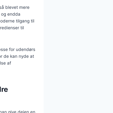
gså blevet mere
l, og endda
derne tilgang til
edienser til
esse for udendørs
or de kan nyde at
lse af
dre
 man give dejen en