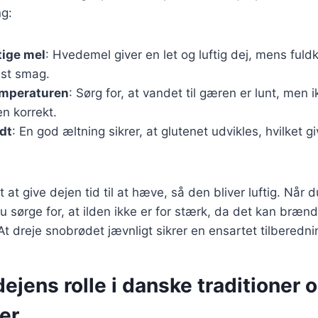
ng:
tige mel
: Hvedemel giver en let og luftig dej, mens fuldk
st smag.
emperaturen
: Sørg for, at vandet til gæren er lunt, men i
n korrekt.
dt
: En god æltning sikrer, at glutenet udvikles, hvilket g
 at give dejen tid til at hæve, så den bliver luftig. Når du
u sørge for, at ilden ikke er for stærk, da det kan bræn
t dreje snobrødet jævnligt sikrer en ensartet tilberedni
jens rolle i danske traditioner 
er