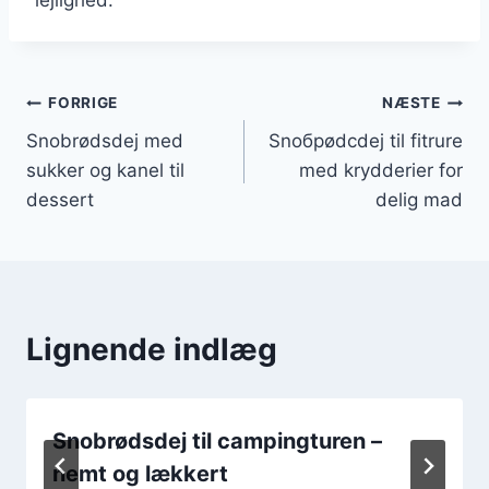
Indlægsnavigation
FORRIGE
NÆSTE
Snobrødsdej med
Snобрødсdеj tіl fіtrurе
sukker og kanel til
mеd kryddеrіеr fоr
dessert
dеlіg mаd
Lignende indlæg
Snobrødsdej til campingturen –
nemt og lækkert