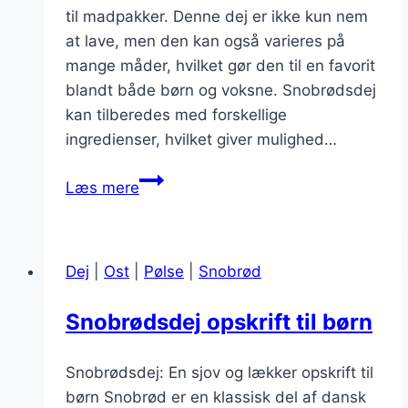
til madpakker. Denne dej er ikke kun nem
at lave, men den kan også varieres på
mange måder, hvilket gør den til en favorit
blandt både børn og voksne. Snobrødsdej
kan tilberedes med forskellige
ingredienser, hvilket giver mulighed…
Snobrødsdej
Læs mere
til
madpakke
med
Dej
|
Ost
|
Pølse
|
Snobrød
bær
Snobrødsdej opskrift til børn
Snobrødsdej: En sjov og lækker opskrift til
børn Snobrød er en klassisk del af dansk