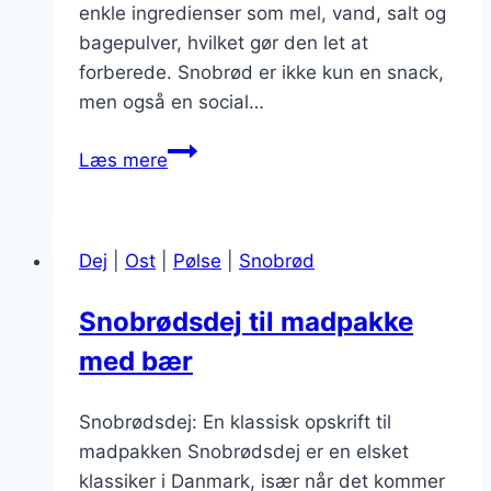
enkle ingredienser som mel, vand, salt og
bagepulver, hvilket gør den let at
forberede. Snobrød er ikke kun en snack,
men også en social…
Snobrødsdej
Læs mere
opskrift
med
bagepulver
Dej
|
Ost
|
Pølse
|
Snobrød
og
salt
Snobrødsdej til madpakke
med bær
Snobrødsdej: En klassisk opskrift til
madpakken Snobrødsdej er en elsket
klassiker i Danmark, især når det kommer