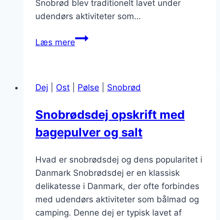
Snobrød blev traditionelt lavet under
udendørs aktiviteter som…
Snobrødsdej
Læs mere
med
honning
og
Dej
|
Ost
|
Pølse
|
Snobrød
kanel
til
Snobrødsdej opskrift med
morgenmad
bagepulver og salt
Hvad er snobrødsdej og dens popularitet i
Danmark Snobrødsdej er en klassisk
delikatesse i Danmark, der ofte forbindes
med udendørs aktiviteter som bålmad og
camping. Denne dej er typisk lavet af