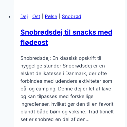
bagepulver
og
Dej
|
Ost
|
Pølse
|
Snobrød
salt
Snobrødsdej til snacks med
flødeost
Snobrødsdej: En klassisk opskrift til
hyggelige stunder Snobrødsdej er en
elsket delikatesse i Danmark, der ofte
forbindes med udendørs aktiviteter som
bål og camping. Denne dej er let at lave
og kan tilpasses med forskellige
ingredienser, hvilket gør den til en favorit
blandt både børn og voksne. Traditionelt
set er snobrød en del af den…