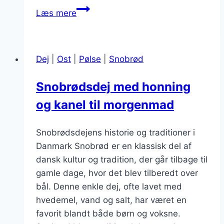
Snobrødsdej
Læs mere
til
snacks
med
Dej
|
Ost
|
Pølse
|
Snobrød
flødeost
Snobrødsdej med honning
og kanel til morgenmad
Snobrødsdejens historie og traditioner i
Danmark Snobrød er en klassisk del af
dansk kultur og tradition, der går tilbage til
gamle dage, hvor det blev tilberedt over
bål. Denne enkle dej, ofte lavet med
hvedemel, vand og salt, har været en
favorit blandt både børn og voksne.