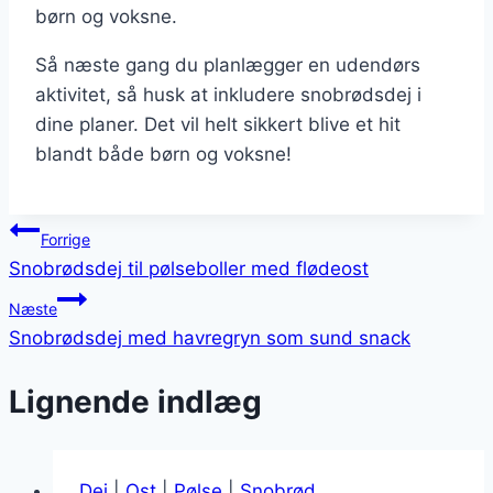
børn og voksne.
Så næste gang du planlægger en udendørs
aktivitet, så husk at inkludere snobrødsdej i
dine planer. Det vil helt sikkert blive et hit
blandt både børn og voksne!
Indlægsnavigation
Forrige
Snobrødsdej til pølseboller med flødeost
Næste
Snobrødsdej med havregryn som sund snack
Lignende indlæg
Dej
|
Ost
|
Pølse
|
Snobrød