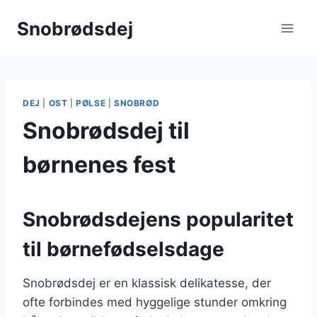
Fortsæt
Snobrødsdej
til
indhold
DEJ
|
OST
|
PØLSE
|
SNOBRØD
Snobrødsdej til
børnenes fest
Snobrødsdejens popularitet
til børnefødselsdage
Snobrødsdej er en klassisk delikatesse, der
ofte forbindes med hyggelige stunder omkring