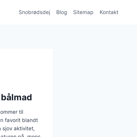
Snobrødsdej
Blog
Sitemap
Kontakt
g bålmad
kommer til
n favorit blandt
jov aktivitet,
naturen på, mens