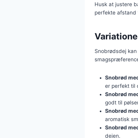
Husk at justere b
perfekte afstand 
Variatione
Snobrødsdej kan v
smagspræferencer
Snobrød med
er perfekt til
Snobrød med
godt til pølser
Snobrød med
aromatisk sm
Snobrød med
dejen.