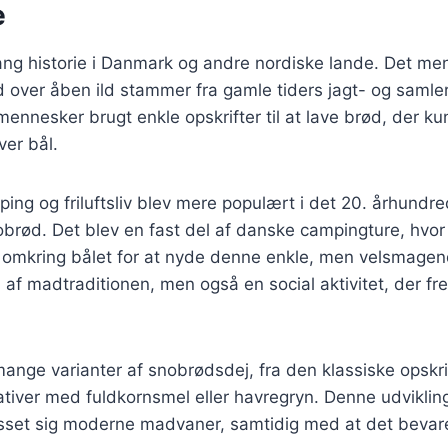
e
ng historie i Danmark og andre nordiske lande. Det men
over åben ild stammer fra gamle tiders jagt- og samler
ennesker brugt enkle opskrifter til at lave brød, der ku
ver bål.
ping og friluftsliv blev mere populært i det 20. århundr
obrød. Det blev en fast del af danske campingture, hvor 
omkring bålet for at nyde denne enkle, men velsmagen
l af madtraditionen, men også en social aktivitet, der
mange varianter af snobrødsdej, fra den klassiske opsk
nativer med fuldkornsmel eller havregryn. Denne udviklin
asset sig moderne madvaner, samtidig med at det bevare