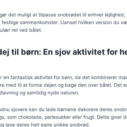
gør det muligt at tilpasse snobrødet til enhver lejlighed,
 festlige sammenkomster. Uanset hvilken version du væl
ulær ret ved bålet.
j til børn: En sjov aktivitet for h
r en fantastisk aktivitet for børn, da det kombinerer m
re med til at forme dejen og bage den over bålet. Det e
avning og samtidig nyde naturen.
endnu sjovere kan du lade børnene dekorere deres sno
ngs, som chokolade, perlesukker eller frugt. Dette giver
og lave deres helt egne unikke snobrød.