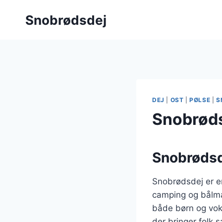
Fortsæt
Snobrødsdej
til
indhold
DEJ
|
OST
|
PØLSE
|
S
Snobrøds
Snobrødsd
Snobrødsdej er en
camping og bålmad
både børn og voks
der bringer folk