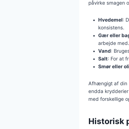
påvirke smagen o
Hvedemel
: 
konsistens.
Gær eller ba
arbejde med
Vand
: Bruge
Salt
: For at
Smør eller ol
Afhængigt af din 
endda krydderier 
med forskellige o
Historisk