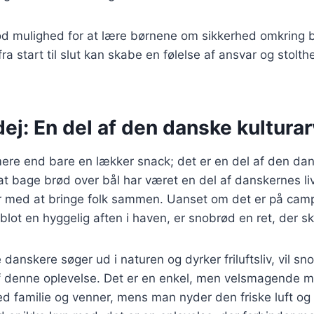
d mulighed for at lære børnene om sikkerhed omkring bå
ra start til slut kan skabe en følelse af ansvar og stolth
j: En del af den danske kulturar
ere end bare en lækker snack; det er en del af den dan
t bage brød over bål har været en del af danskernes liv
r med at bringe folk sammen. Uanset om det er på cam
blot en hyggelig aften i haven, er snobrød en ret, der s
e danskere søger ud i naturen og dyrker friluftsliv, vil sn
f denne oplevelse. Det er en enkel, men velsmagende 
 familie og venner, mens man nyder den friske luft og