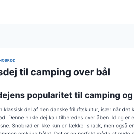
NOBRØD
dej til camping over bål
ejens popularitet til camping o
 klassisk del af den danske friluftskultur, især når det 
. Denne enkle dej kan tilberedes over åben ild og er e
ne. Snobrød er ikke kun en lækker snack, men også en s
 sammen omkring bålet. Det er en perfekt måde at nyde 