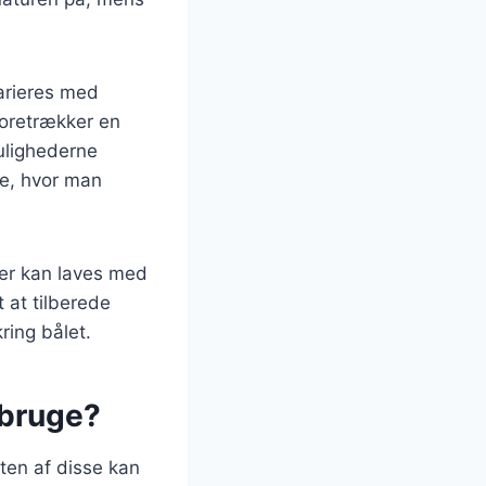
varieres med
foretrækker en
mulighederne
re, hvor man
ter kan laves med
 at tilberede
ing bålet.
 bruge?
ten af disse kan