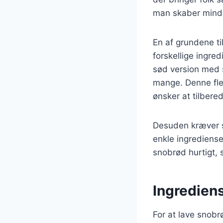
man skaber minde
En af grundene ti
forskellige ingre
sød version med s
mange. Denne flek
ønsker at tilbere
Desuden kræver s
enkle ingrediense
snobrød hurtigt,
Ingrediens
For at lave snobr