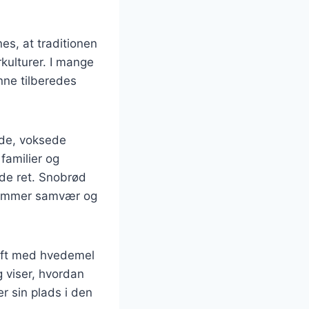
es, at traditionen
kulturer. I mange
nne tilberedes
ede, voksede
familier og
de ret. Snobrød
 fremmer samvær og
rift med hvedemel
g viser, hvordan
r sin plads i den