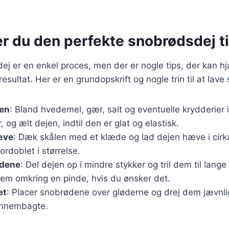
r du den perfekte snobrødsdej ti
ej er en enkel proces, men der er nogle tips, der kan h
esultat. Her er en grundopskrift og nogle trin til at lave
jen
: Bland hvedemel, gær, salt og eventuelle krydderier i
 og ælt dejen, indtil den er glat og elastisk.
æve
: Dæk skålen med et klæde og lad dejen hæve i cirk
fordoblet i størrelse.
ødene
: Del dejen op i mindre stykker og tril dem til lang
em omkring en pinde, hvis du ønsker det.
et
: Placer snobrødene over gløderne og drej dem jævnligt
ennembagte.