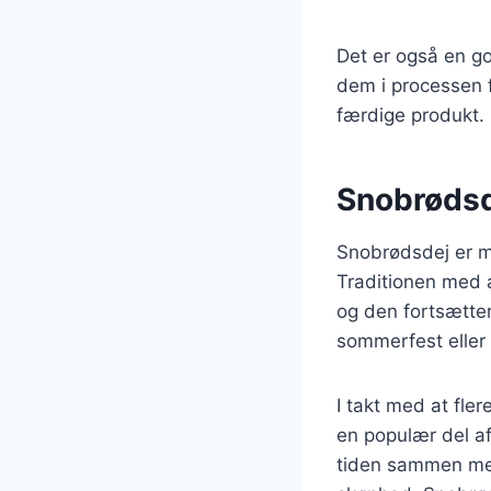
Det er også en go
dem i processen f
færdige produkt.
Snobrødsde
Snobrødsdej er m
Traditionen med a
og den fortsætte
sommerfest eller 
I takt med at fler
en populær del a
tiden sammen med