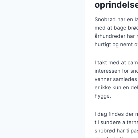
oprindels
Snobrød har en la
med at bage brød 
århundreder har m
hurtigt og nemt o
I takt med at cam
interessen for sn
venner samledes 
er ikke kun en de
hygge.
I dag findes der 
til sundere alter
snobrød har tilp