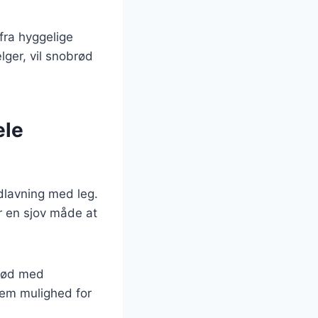
 fra hyggelige
ger, vil snobrød
ele
adlavning med leg.
r en sjov måde at
brød med
 dem mulighed for