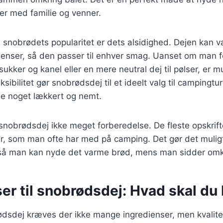
r med familie og venner.
l snobrødets popularitet er dets alsidighed. Dejen kan 
dienser, så den passer til enhver smag. Uanset om man 
ukker og kanel eller en mere neutral dej til pølser, er 
sibilitet gør snobrødsdej til et ideelt valg til campingtu
de noget lækkert og nemt.
nobrødsdej ikke meget forberedelse. De fleste opskrif
r, som man ofte har med på camping. Det gør det muligt
 så man kan nyde det varme brød, mens man sidder omkr
er til snobrødsdej: Hvad skal du
ødsdej kræves der ikke mange ingredienser, men kvalite