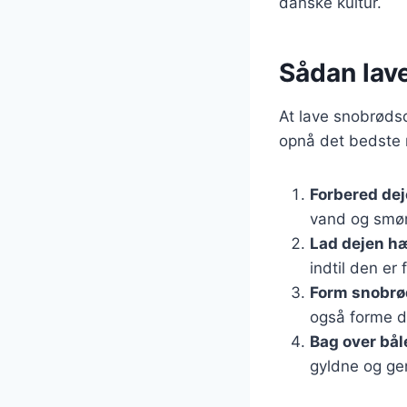
danske kultur.
Sådan lave
At lave snobrødsd
opnå det bedste r
Forbered de
vand og smør,
Lad dejen h
indtil den er 
Form snobr
også forme d
Bag over bål
gyldne og g