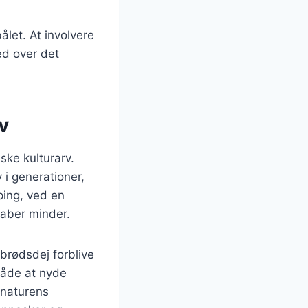
let. At involvere
ed over det
v
ske kulturarv.
 i generationer,
ping, ved en
kaber minder.
obrødsdej forblive
måde at nyde
 naturens