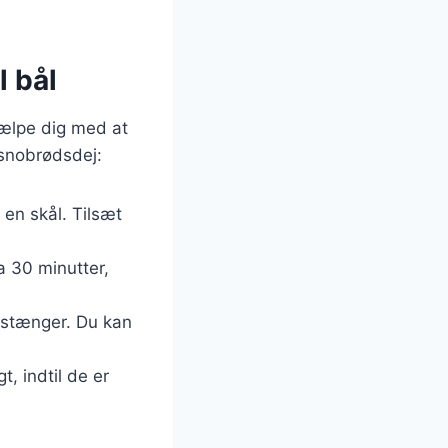
l bål
jælpe dig med at
 snobrødsdej:
 en skål. Tilsæt
a 30 minutter,
e stænger. Du kan
, indtil de er