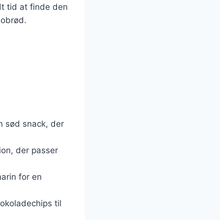
t tid at finde den
nobrød.
en sød snack, der
sion, der passer
marin for en
okoladechips til