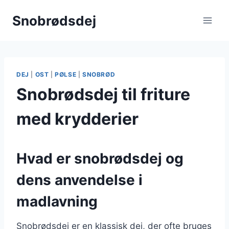
Fortsæt
Snobrødsdej
til
indhold
DEJ
|
OST
|
PØLSE
|
SNOBRØD
Snobrødsdej til friture
med krydderier
Hvad er snobrødsdej og
dens anvendelse i
madlavning
Snobrødsdej er en klassisk dej, der ofte bruges