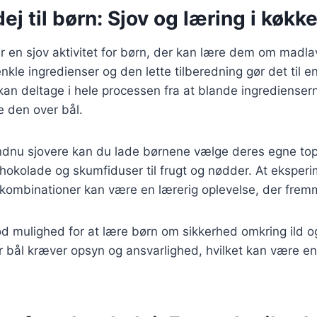
j til børn: Sjov og læring i køkk
r en sjov aktivitet for børn, der kan lære dem om madla
le ingredienser og den lette tilberedning gør det til en 
 kan deltage i hele processen fra at blande ingrediensern
e den over bål.
endnu sjovere kan du lade børnene vælge deres egne top
 chokolade og skumfiduser til frugt og nødder. At ekspe
kombinationer kan være en lærerig oplevelse, der fremme
d mulighed for at lære børn om sikkerhed omkring ild o
 bål kræver opsyn og ansvarlighed, hvilket kan være en v