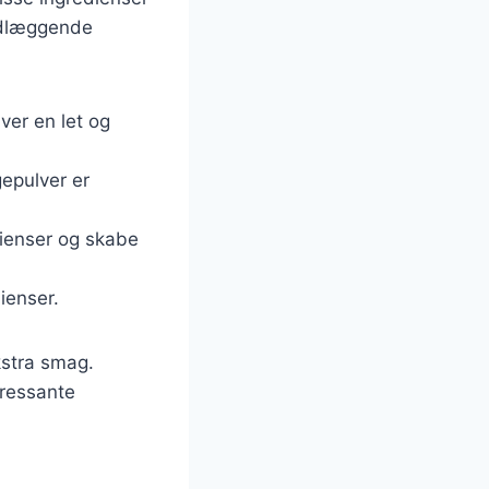
ndlæggende
ver en let og
epulver er
dienser og skabe
ienser.
kstra smag.
eressante