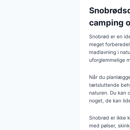
Snobrødsde
camping o
Snobrød er en ide
meget forberedelse
madlavning i nat
uforglemmelige m
Når du planlægge
tætsluttende beho
naturen. Du kan o
noget, de kan lid
Snobrød er ikke k
med pølser, skink