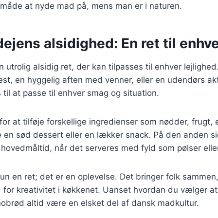
iv måde at nyde mad på, mens man er i naturen.
jens alsidighed: En ret til enhve
utrolig alsidig ret, der kan tilpasses til enhver lejligh
est, en hyggelig aften med venner, eller en udendørs akt
til at passe til enhver smag og situation.
r at tilføje forskellige ingredienser som nødder, frugt, 
e en sød dessert eller en lækker snack. På den anden s
 hovedmåltid, når det serveres med fyld som pølser elle
un en ret; det er en oplevelse. Det bringer folk sammen
 for kreativitet i køkkenet. Uanset hvordan du vælger at
snobrød altid være en elsket del af dansk madkultur.