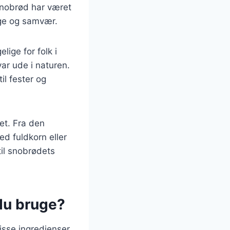
Snobrød har været
gge og samvær.
lige for folk i
ar ude i naturen.
il fester og
et. Fra den
d fuldkorn eller
til snobrødets
 du bruge?
isse ingredienser