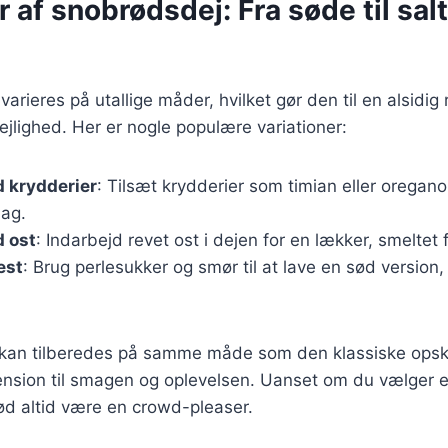
r af snobrødsdej: Fra søde til sal
rieres på utallige måder, hvilket gør den til en alsidig 
lejlighed. Her er nogle populære variationer:
 krydderier
: Tilsæt krydderier som timian eller oregan
ag.
 ost
: Indarbejd revet ost i dejen for en lækker, smeltet 
est
: Brug perlesukker og smør til at lave en sød version, 
r kan tilberedes på samme måde som den klassiske opsk
mension til smagen og oplevelsen. Uanset om du vælger en
rød altid være en crowd-pleaser.