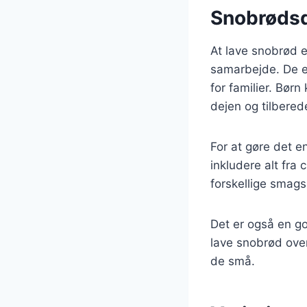
Snobrødsde
At lave snobrød e
samarbejde. De enk
for familier. Børn
dejen og tilbered
For at gøre det 
inkludere alt fra
forskellige smags
Det er også en go
lave snobrød over
de små.