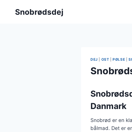
Fortsæt
Snobrødsdej
til
indhold
DEJ
|
OST
|
PØLSE
|
S
Snobrøds
Snobrødsde
Danmark
Snobrød er en klas
bålmad. Det er en 