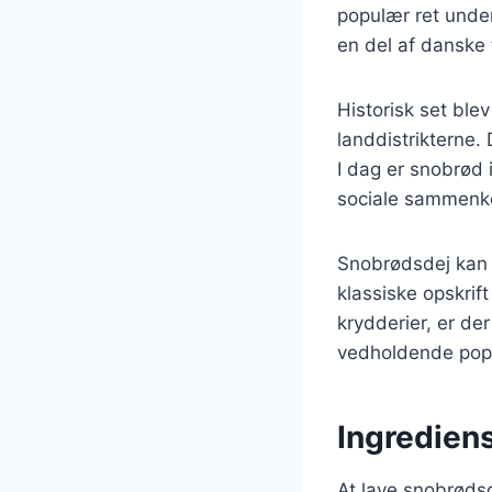
populær ret unde
en del af danske 
Historisk set blev
landdistrikterne.
I dag er snobrød 
sociale sammenk
Snobrødsdej kan v
klassiske opskrif
krydderier, er de
vedholdende popu
Ingrediens
At lave snobrødsd