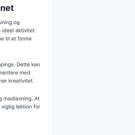
enet
vning og
ideel aktivitet
e til at forme
pings. Dette kan
rimentere med
r kreativitet.
g madlavning. At
igtig lektion for