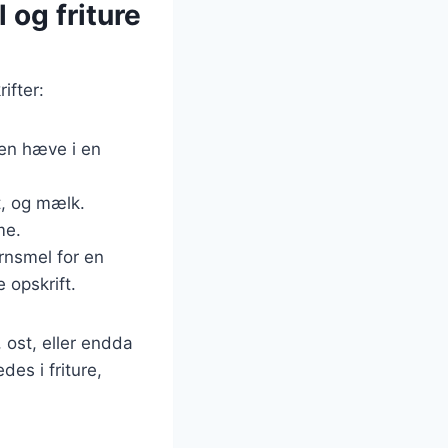
 og friture
ifter:
jen hæve i en
t, og mælk.
me.
rnsmel for en
opskrift.
 ost, eller endda
es i friture,