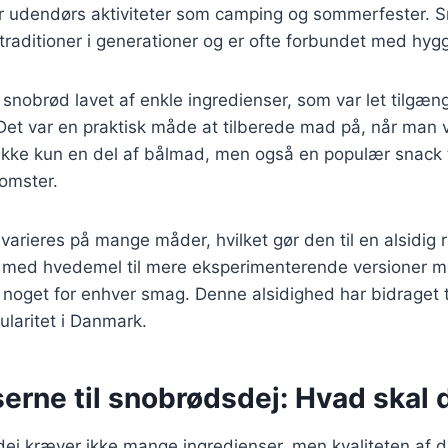
r udendørs aktiviteter som camping og sommerfester. 
traditioner i generationer og er ofte forbundet med hy
 snobrød lavet af enkle ingredienser, som var let tilgænge
 Det var en praktisk måde at tilberede mad på, når man v
ikke kun en del af bålmad, men også en populær snack t
omster.
arieres på mange måder, hvilket gør den til en alsidig r
t med hvedemel til mere eksperimenterende versioner me
r noget for enhver smag. Denne alsidighed har bidraget 
laritet i Danmark.
erne til snobrødsdej: Hvad skal
ej kræver ikke mange ingredienser, men kvaliteten af d