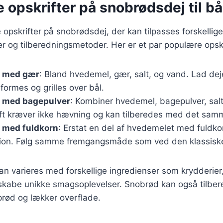
e opskrifter på snobrødsdej til bål
opskrifter på snobrødsdej, der kan tilpasses forskellige
 og tilberedningsmetoder. Her er et par populære opskr
j med gær
: Bland hvedemel, gær, salt, og vand. Lad de
 formes og grilles over bål.
 med bagepulver
: Kombiner hvedemel, bagepulver, sal
ft kræver ikke hævning og kan tilberedes med det sam
 med fuldkorn
: Erstat en del af hvedemelet med fuldko
ion. Følg samme fremgangsmåde som ved den klassiske 
kan varieres med forskellige ingredienser som krydderier,
skabe unikke smagsoplevelser. Snobrød kan også tilbered
sprød og lækker overflade.