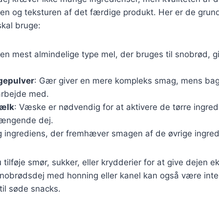
en og teksturen af det færdige produkt. Her er de gru
skal bruge:
Den mest almindelige type mel, der bruges til snobrød, gi
gepulver
: Gær giver en mere kompleks smag, mens bag
 arbejde med.
mælk
: Væske er nødvendig for at aktivere de tørre ingre
ængende dej.
ig ingrediens, der fremhæver smagen af de øvrige ingred
tilføje smør, sukker, eller krydderier for at give dejen e
snobrødsdej med honning eller kanel kan også være int
 til søde snacks.