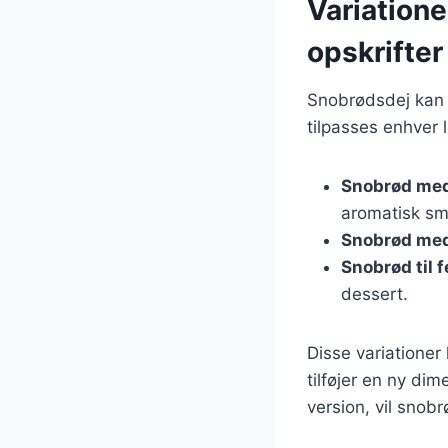
Variatione
opskrifter
Snobrødsdej kan va
tilpasses enhver 
Snobrød med
aromatisk sm
Snobrød med
Snobrød til f
dessert.
Disse variatione
tilføjer en ny di
version, vil snob