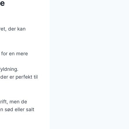
te
ret, der kan
o for en mere
fyldning.
der er perfekt til
rift, men de
 sød eller salt