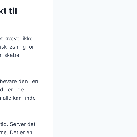
t til
et kræver ikke
isk løsning for
an skabe
bevare den i en
du er ude i
 alle kan finde
tid. Server det
rne. Det er en