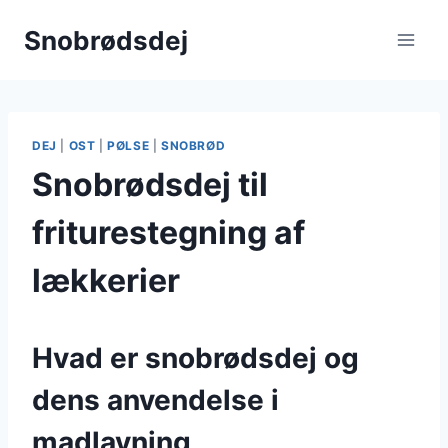
Fortsæt
Snobrødsdej
til
indhold
DEJ
|
OST
|
PØLSE
|
SNOBRØD
Snobrødsdej til
friturestegning af
lækkerier
Hvad er snobrødsdej og
dens anvendelse i
madlavning