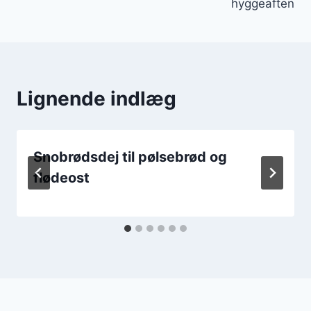
hyggeaften
Lignende indlæg
Snobrødsdej til pølsebrød og
flødeost