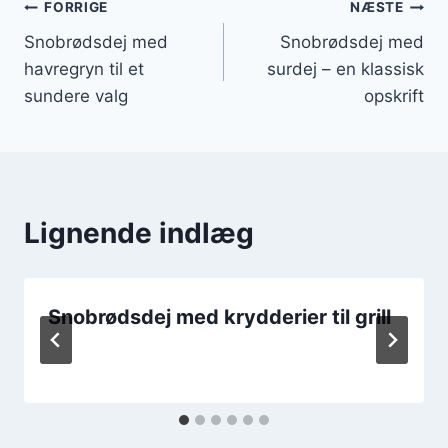
Indlægsnavigation
FORRIGE
NÆSTE
Snobrødsdej med
Snobrødsdej med
havregryn til et
surdej – en klassisk
sundere valg
opskrift
Lignende indlæg
Snobrødsdej med krydderier til grill