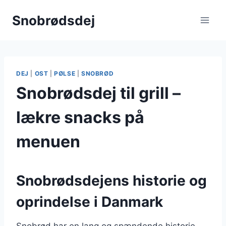
Fortsæt
Snobrødsdej
til
indhold
DEJ
|
OST
|
PØLSE
|
SNOBRØD
Snobrødsdej til grill –
lækre snacks på
menuen
Snobrødsdejens historie og
oprindelse i Danmark
Snobrød har en lang og spændende historie,