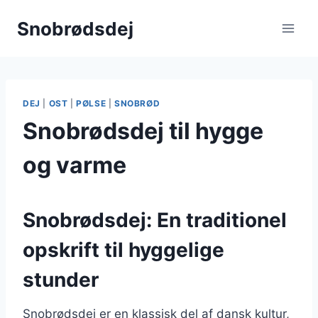
Fortsæt
Snobrødsdej
til
indhold
DEJ
|
OST
|
PØLSE
|
SNOBRØD
Snobrødsdej til hygge
og varme
Snobrødsdej: En traditionel
opskrift til hyggelige
stunder
Snobrødsdej er en klassisk del af dansk kultur,