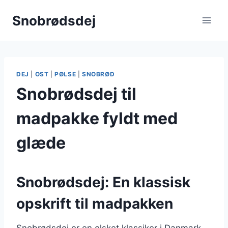
Fortsæt
Snobrødsdej
til
indhold
DEJ
|
OST
|
PØLSE
|
SNOBRØD
Snobrødsdej til
madpakke fyldt med
glæde
Snobrødsdej: En klassisk
opskrift til madpakken
Snobrødsdej er en elsket klassiker i Danmark,