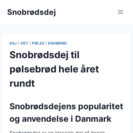
Fortsæt
Snobrødsdej
til
indhold
DEJ
|
OST
|
PØLSE
|
SNOBRØD
Snobrødsdej til
pølsebrød hele året
rundt
Snobrødsdejens popularitet
og anvendelse i Danmark
Snobrødsdej er en klassisk del af dansk