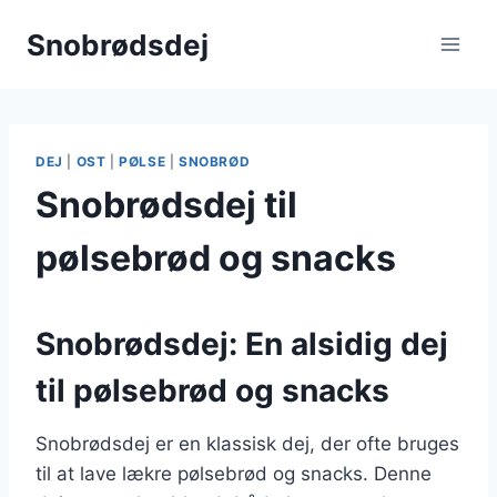
Fortsæt
Snobrødsdej
til
indhold
DEJ
|
OST
|
PØLSE
|
SNOBRØD
Snobrødsdej til
pølsebrød og snacks
Snobrødsdej: En alsidig dej
til pølsebrød og snacks
Snobrødsdej er en klassisk dej, der ofte bruges
til at lave lækre pølsebrød og snacks. Denne