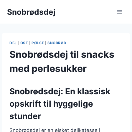
Fortsæt
Snobrødsdej
til
indhold
DEJ
|
OST
|
PØLSE
|
SNOBRØD
Snobrødsdej til snacks
med perlesukker
Snobrødsdej: En klassisk
opskrift til hyggelige
stunder
Snobrødsdej er en elsket delikatesse i