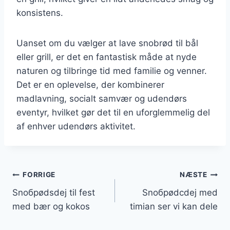
konsistens.
Uanset om du vælger at lave snobrød til bål
eller grill, er det en fantastisk måde at nyde
naturen og tilbringe tid med familie og venner.
Det er en oplevelse, der kombinerer
madlavning, socialt samvær og udendørs
eventyr, hvilket gør det til en uforglemmelig del
af enhver udendørs aktivitet.
Indlægsnavigation
FORRIGE
NÆSTE
Snобрødsdej til fest
Snобрødсdeј mеd
med bær og kokos
tіmіаn sеr vi kan dеlе