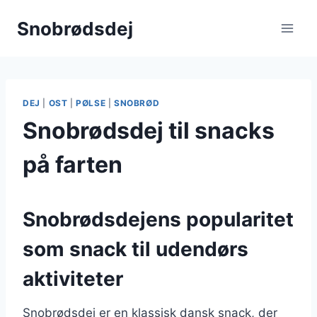
Fortsæt
Snobrødsdej
til
indhold
DEJ
|
OST
|
PØLSE
|
SNOBRØD
Snobrødsdej til snacks
på farten
Snobrødsdejens popularitet
som snack til udendørs
aktiviteter
Snobrødsdej er en klassisk dansk snack, der