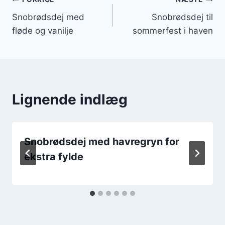
Indlægsnavigation
Snobrødsdej med
Snobrødsdej til
fløde og vanilje
sommerfest i haven
Lignende indlæg
Snobrødsdej med havregryn for
ekstra fylde